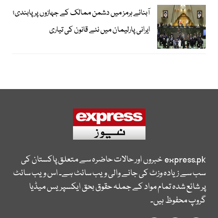
آبنائے ہرمز میں دشمن ممالک کے جہازوں پر پابندی؛
ایرانی پارلیمان میں نئے قانون کی تیاری
express.pk
خبروں اور حالات حاضرہ سے متعلق پاکستان کی
سب سے زیادہ وزٹ کی جانے والی ویب سائٹ ہے۔ اس ویب سائٹ
پر شائع شدہ تمام مواد کے جملہ حقوق بحق ایکسپریس میڈیا
گروپ محفوظ ہیں۔