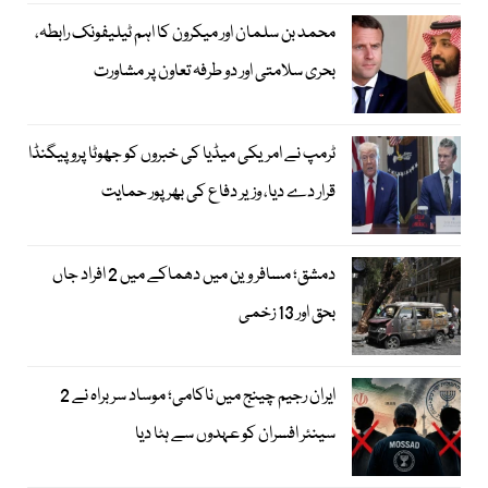
محمد بن سلمان اور میکرون کا اہم ٹیلیفونک رابطہ،
بحری سلامتی اور دو طرفہ تعاون پر مشاورت
ٹرمپ نے امریکی میڈیا کی خبروں کو جھوٹا پروپیگنڈا
قرار دے دیا، وزیر دفاع کی بھرپور حمایت
دمشق؛ مسافر وین میں دھماکے میں 2 افراد جاں
بحق اور 13 زخمی
ایران رجیم چینج میں ناکامی؛ موساد سربراہ نے 2
سینئر افسران کو عہدوں سے ہٹا دیا