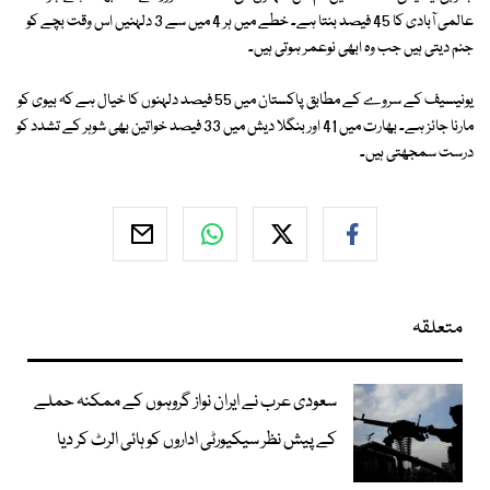
عالمی آبادی کا 45 فیصد بنتا ہے۔ خطے میں ہر 4 میں سے 3 دلہنیں اس وقت بچے کو
جنم دیتی ہیں جب وہ ابھی نوعمر ہوتی ہیں۔
یونیسیف کے سروے کے مطابق پاکستان میں 55 فیصد دلہنوں کا خیال ہے کہ بیوی کو
مارنا جائز ہے۔ بھارت میں 41 اور بنگلا دیش میں 33 فیصد خواتین بھی شوہر کے تشدد کو
درست سمجھتی ہیں۔
متعلقہ
سعودی عرب نے ایران نواز گروہوں کے ممکنہ حملے
کے پیش نظر سیکیورٹی اداروں کو ہائی الرٹ کر دیا