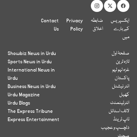
ایکسپریس
ضابطہ
Privacy
Contact
کے بارے
اخلاق
Policy
Us
میں
صفحۂ اول
Showbiz News in Urdu
تازہ ترین
Sports News in Urdu
غزہ لہو لہو
International News in
پاکستان
Urdu
انٹر نیشنل
Business News in Urdu
کھیل
Urdu Magazine
انٹرٹینمنٹ
Urdu Blogs
لائف اسٹائل
The Express Tribune
ٹاپ ٹرینڈ
Express Entertainment
دلچسپ و عجیب
صحت