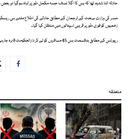
حادثہ اتنا شدید تھا کہ بس کا اگلا نصف حصہ مکمل طور پر تباہ ہوگیا اور بعض
مصر کی وزارت صحت کے ترجمان کے مطابق حادثے کی اطلاع ملتے ہی ریسکیو ٹی
زخمیوں کو فوری طور پر قریبی اسپتالوں میں منتقل کیا گیا۔
رپورٹس کے مطابق بدقسمت بس 45 مسافروں کو لے کر دارالحکومت قاہرہ جارہی تھی کہ خوفناک حادثے کا شکار ہوگئی۔
متعلقہ