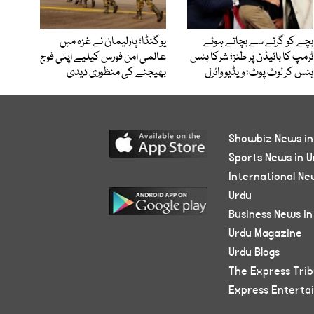
بچے کو گرنے سے بچاتے ہوئے
یوگنڈا؛ پارلیمان نے غزہ میں
ٹرمپ کا بائیڈن پر طنز؛ شرکا ہنس
عالمی امن فورس کیلیے اپنی فوج
ہنس کر لوٹ پوٹ؛ ویڈیو وائرل
بھیجنے کی منظوری دیدی
Showbiz News in
Sports News in U
International Ne
Urdu
Business News in
Urdu Magazine
Urdu Blogs
The Express Tri
Express Enterta