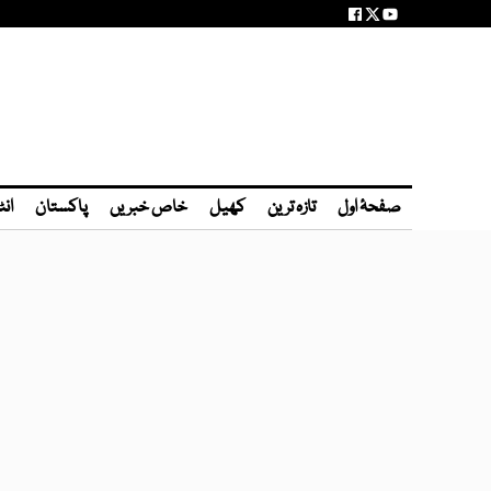
صفحۂ اول
تازہ ترین
کھیل
خاص خبریں
پاکستان
انٹ