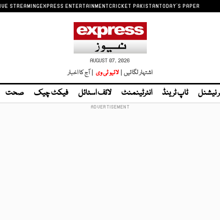
IVE STREAMING
EXPRESS ENTERTAINMENT
CRICKET PAKISTAN
TODAY'S PAPER
AUGUST 07, 2026
اشتہار لگائیں |
لائیو ٹی وی
| آج کا اخبار
ر نیشنل
ٹاپ ٹرینڈ
انٹرٹینمنٹ
لائف اسٹائل
فیکٹ چیک
صحت