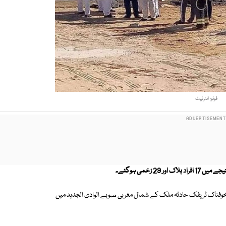
فوٹو: انٹرنیٹ
 زخمی ہوگئے۔
یہ خوفناک ٹریفک حادثہ ملک کے شمال مغربی صوبے الوادی الجدید میں