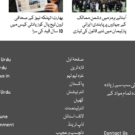
آبنائے ہرمز میں دشمن ممالک
بھارت؛ تہلکہ نیوز کے صحافی
کے جہازوں پر پابندی؛ ایرانی
ترون تیج پال کو زیادتی کیس میں
پارلیمان میں نئے قانون کی تیاری
10 سال قید کی سزا
صفحۂ اول
 Urdu
تازہ ترین
rdu
غزہ لہو لہو
ws in
پاکستان
کی سب سے زیادہ
انٹر نیشنل
 Urdu
 تمام مواد کے
کھیل
انٹرٹینمنٹ
لائف اسٹائل
bune
ٹاپ ٹرینڈ
inment
دلچسپ و عجیب
Contact Us