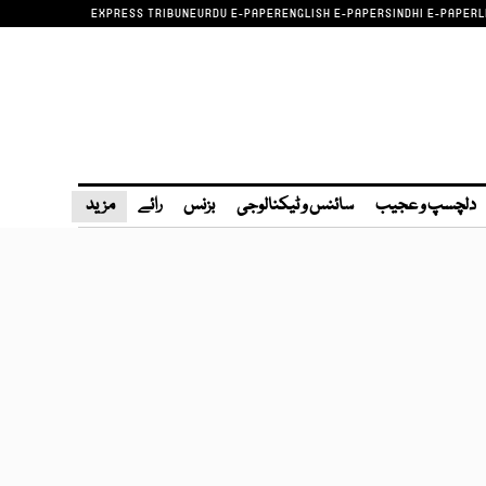
EXPRESS TRIBUNE
URDU E-PAPER
ENGLISH E-PAPER
SINDHI E-PAPER
L
دلچسپ و عجیب
سائنس و ٹیکنالوجی
بزنس
رائے
مزید