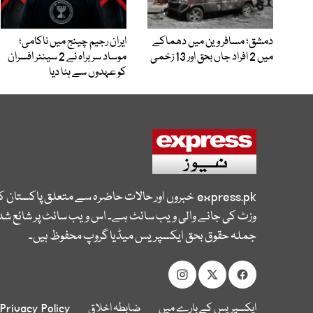
دمشق؛ مسافر وین میں دھماکے
ایران رجیم چینج میں ناکامی؛
میں 2 افراد جاں بحق اور 13 زخمی
موساد سربراہ نے 2 سینئر افسران
کو عہدوں سے ہٹا دیا
express.pk
خبروں اور حالات حاضرہ سے متعلق پاکستان 
وزٹ کی جانے والی ویب سائٹ ہے۔ اس ویب سائٹ پر شائع شدہ
جملہ حقوق بحق ایکسپریس میڈیا گروپ محفوظ ہیں۔
ایکسپریس کے بارے میں
ضابطہ اخلاق
Privacy Policy