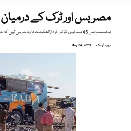
مصر بس اور ٹرک کے درمیان خوفناک ت
بدقسمت بس 45 مسافروں کو لے کر دارالحکومت قاہرہ جارہی تھی کہ خوفناک حادثے کا شکار ہوگئی
ویب ڈیسک
May 04, 2023