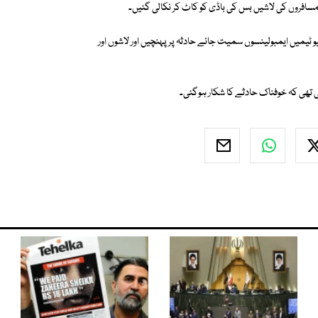
 مسافروں کی لاشیں بس کی باڈی کو کاٹ کر نکالی گئیں۔
میں ایمبولینسوں سمیت جائے حادثہ پر پہنچیں اور لاشوں اور