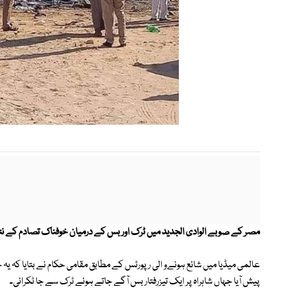
مصر کے صوبے الوادی الجدید میں ٹرک اور بس کے درمیان خوفناک تصادم کے نتیجے میں 17 افراد ہلاک اور 29
عالمی میڈیا میں شائع ہونےو الی رپورٹس کے مطابق مقامی حکام نے بتایا کہ 
پیش آیا جہاں شاہراہ پر ایک تیزرفتار بس آگے جاتے ہوئے ٹرک سے جا ٹکرائی۔