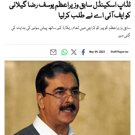
ٹڈاپ اسکینڈل سابق وزیراعظم یوسف رضا گیلانی
کو ایف آئی اے نے طلب کرلیا
سابق وزیراعظم کو پیر کو کراچی میں تمام ریکارڈ کے ساتھ پیش ہونے کی ہدایت کی
گئی ہے
May 04, 2023
Staff Reporter