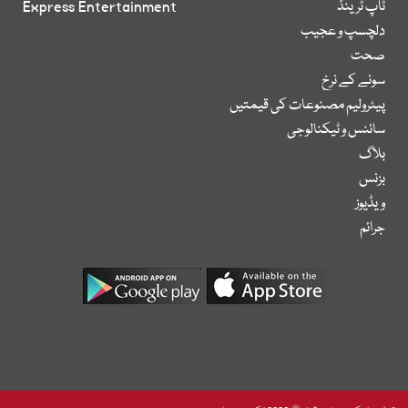
ٹاپ ٹرینڈ
Express Entertainment
دلچسپ و عجیب
صحت
سونے کے نرخ
پیٹرولیم مصنوعات کی قیمتیں
سائنس و ٹیکنالوجی
بلاگ
بزنس
ویڈیوز
جرائم