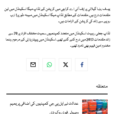
یوسف رضا گیلانی پر ایف آئی اے کراچی میں کرپشن کے ٹڈاپ میگا اسکینڈل میں تین
مقدمات درج ہیں، مقدمات کے مطابق ٹڈاپ میگا اسکینڈل میں مبینہ طور پر1 ارب
روپے سے زائد کی کرپشن کے الزامات ہیں۔
ٹڈاپ جعلی ریبیٹ اسکینڈل میں متعدد کمپنمیوں سمیت مختلف افراد پر 70 سے
زائد مقدمات 2013 میں درج کئے گئے تھے، اسکینڈل میں پیپلزپارٹی کے مرحوم رہنما
مخدوم امین فہیم بھی نامزد تھے۔
متعلقہ
عدالت نے ایل پی جی کمپنیوں کی اضافی پریمیم
وصولی فوری روک دی