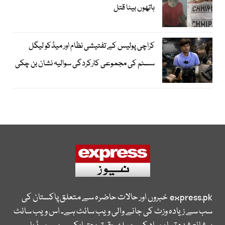
ہاتھوں بیٹا قتل
کراچی پولیس کے تفتیشی نظام اور میڈکو لیگل
سسٹم کی مجموعی کارکردگی سوالیہ نشان بن چکی
express.pk
خبروں اور حالات حاضرہ سے متعلق پاکستان کی
سب سے زیادہ وزٹ کی جانے والی ویب سائٹ ہے۔ اس ویب سائٹ