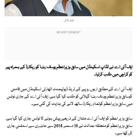
فوٹو: فائل
ایف آئی اے نے ٹڈاپ اسکینڈل میں سابق وزیراعظم یوسف رضا کو ریکارڈ کے ہمراہ پیر
کو کراچی میں طلب کرلیا۔
ایف آئی اے کے مطابق اربوں روپے کے ٹریڈ ڈیولپمنٹ اتھارٹی اسکینڈل میں 8 مئی
کوسابق وزیراعظم یوسف رضا گیلانی کو طلب کیا گیا ہے، ایف آئی اے کے جاری نوٹس
میں سابق وزیراعظم کوتمام ریکارڈ ساتھ لانے کی ہدایت کی گئی ہے۔
سابق وزیر اعظم کو ایف آئی اے ملتان کے ذریعے پیش ہونے کا نوٹس جاری کیا گیا ہے،
سابق وزیراعظم کو متعلقہ عدالت نے 18 دسمبر 2014 سے حاضری سے استشنی جاری
کررکھا ہے۔