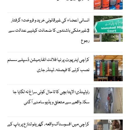
انسانی اعضاء کی غیرقانونی خرید و فروخت؛ گرفتار
3غیر ملکی باشندوں کا ضمانت کیلیے عدالت سے
رجوع
کراچی ایئرپورٹ پر نیا فلائٹ انفارمیشن ڈسپلے سسٹم
نصب کرنے کا فیصلہ، ٹینڈر جاری
راولپنڈی؛ لاپتا بچی کا تاحال کوئی سراغ نہ لگایا جا
سکا، واقعے سے متعلق ویڈیو سامنے آگئی
کراچی میں افسوسناک واقعہ، گھریلو تنازع پر باپ کے