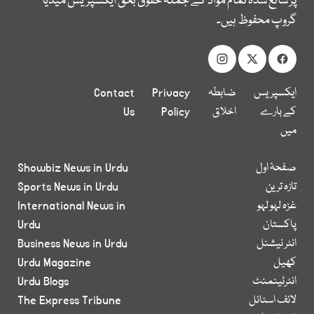
پر شائع شدہ تمام مواد کے جملہ حقوق بحق ایکسپریس میڈیا
گروپ محفوظ ہیں۔
ایکسپریس
ضابطہ
Privacy
Contact
کے بارے
اخلاق
Policy
Us
میں
صفحۂ اول
Showbiz News in Urdu
تازہ ترین
Sports News in Urdu
غزہ لہو لہو
International News in
پاکستان
Urdu
انٹر نیشنل
Business News in Urdu
کھیل
Urdu Magazine
انٹرٹینمنٹ
Urdu Blogs
لائف اسٹائل
The Express Tribune