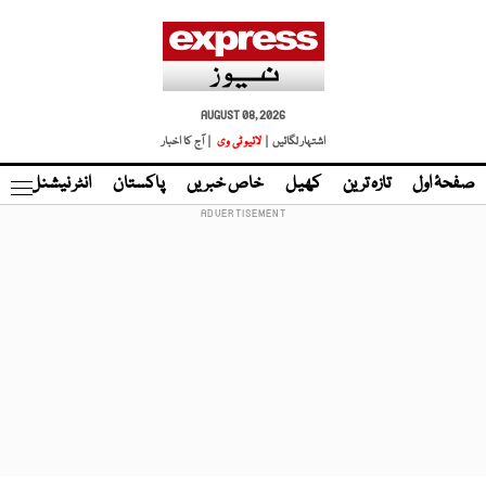
AUGUST 08, 2026
اشتہار لگائیں |
لائیو ٹی وی
| آج کا اخبار
صفحۂ اول
تازہ ترین
کھیل
خاص خبریں
پاکستان
انٹر نیشنل
ٹا