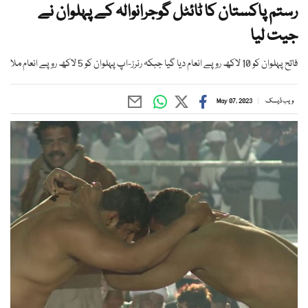
رستم پاکستان کا ٹائٹل گوجرانوالہ کے پہلوان نے
جیت لیا
فاتح پہلوان کو 10 لاکھ روپے انعام دیا گیا جبکہ رنرز-اپ پہلوان کو 5 لاکھ روپے انعام ملا
ویب ڈیسک
May 07, 2023