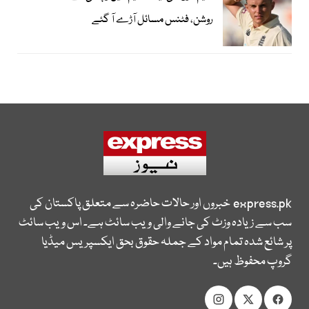
روشن، فٹنس مسائل آڑے آ گئے
express.pk
خبروں اور حالات حاضرہ سے متعلق پاکستان کی
سب سے زیادہ وزٹ کی جانے والی ویب سائٹ ہے۔ اس ویب سائٹ
پر شائع شدہ تمام مواد کے جملہ حقوق بحق ایکسپریس میڈیا
گروپ محفوظ ہیں۔