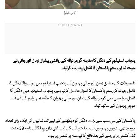
[فائل-فوٹو]
پنجاب اسٹیڈیم کے دنگل کا مقابلہ گوجرانوالہ کے رہائشی پہلوان زمان انور جانی نے
جیت لیا اور رستم پاکستان کا ٹائٹل اپنے نام کرلیا۔
تفصیلات کے مطابق زمان انور جانی پہلوان نے پنجاب اسٹیڈیم میں ہونے والا دنگل کا
فائنل جیت کر رستم پاکستان کا اعزاز حاصل کرلیا ہے۔ پنجاب اسٹیڈیم میں دنگل کا
فائنل ہوا جس میں گوجرانوالہ کے زمان انور جانی پہلوان کا مقابلہ بہاولپور کے آصف
موچی پہلوان کے ساتھ تھا۔
پاکستان کے اس سب سے بڑے دنگل کو دیکھنے کے لیے تماشائیوں کی ایک بڑی تعداد
موجود تھی۔ دونوں پہلوانوں نے سبقت پانے کے لیے کئی داؤ پیچ لگائے تاہم 30 منٹ
تک کشتی برابر رہنے کے بعد فاتح کا فیصلہ پوائنٹس پر ہوا۔