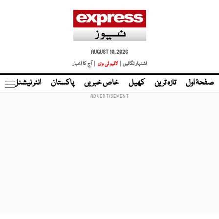
AUGUST 10, 2026
اشتہار لگائیں |
لائیو ٹی وی
| آج کا اخبار
صفحۂ اول
تازہ ترین
کھیل
خاص خبریں
پاکستان
انٹر نیشنل
ٹا