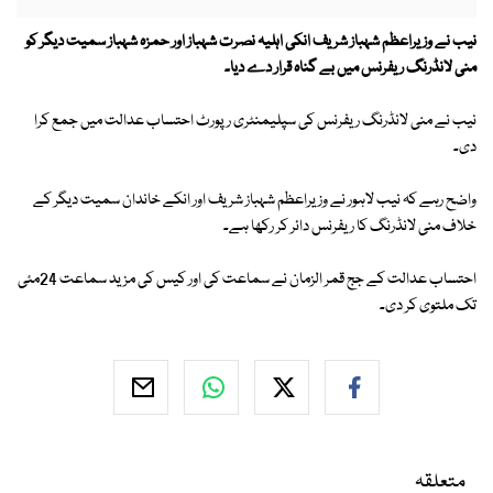
نیب نے وزیراعظم شہباز شریف انکی اہلیہ نصرت شہباز اور حمزہ شہباز سمیت دیگر کو
منی لانڈرنگ ریفرنس میں بے گناہ قرار دے دیا۔
نیب نے منی لانڈرنگ ریفرنس کی سپلیمنٹری رپورٹ احتساب عدالت میں جمع کرا
دی۔
واضح رہے کہ نیب لاہور نے وزیراعظم شہباز شریف اور انکے خاندان سمیت دیگر کے
خلاف منی لانڈرنگ کا ریفرنس دائر کر رکھا ہے۔
احتساب عدالت کے جج قمر الزمان نے سماعت کی اور کیس کی مزید سماعت 24مئی
تک ملتوی کر دی۔
متعلقہ