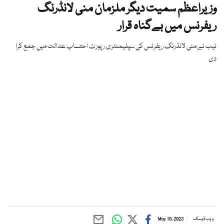
وزیراعظم سمیت دیگر ملزمان منی لانڈرنگ
ریفرنس میں بےگناہ قرار
نیب نے منی لانڈرنگ ریفرنس کی سپلیمنٹری رپورٹ احتساب عدالت میں جمع کرا
دی
ویب ڈیسک
May 10, 2023