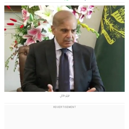
فوٹو: فائل