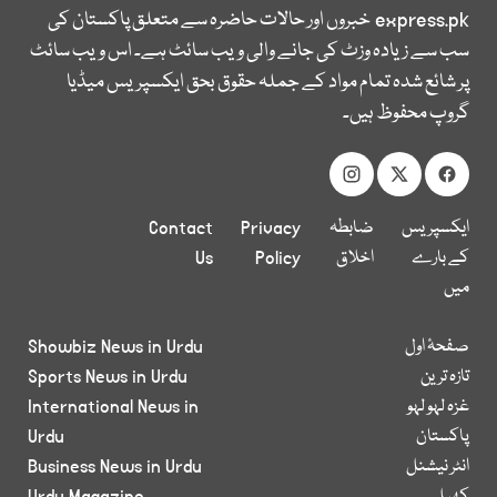
express.pk
خبروں اور حالات حاضرہ سے متعلق پاکستان کی
سب سے زیادہ وزٹ کی جانے والی ویب سائٹ ہے۔ اس ویب سائٹ
پر شائع شدہ تمام مواد کے جملہ حقوق بحق ایکسپریس میڈیا
گروپ محفوظ ہیں۔
ایکسپریس
ضابطہ
Privacy
Contact
کے بارے
اخلاق
Policy
Us
میں
صفحۂ اول
Showbiz News in Urdu
تازہ ترین
Sports News in Urdu
غزہ لہو لہو
International News in
پاکستان
Urdu
انٹر نیشنل
Business News in Urdu