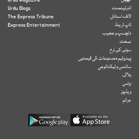
کھیل
Urdu Magazine
انٹرٹینمنٹ
Urdu Blogs
لائف اسٹائل
The Express Tribune
ٹاپ ٹرینڈ
Express Entertainment
دلچسپ و عجیب
صحت
سونے کے نرخ
پیٹرولیم مصنوعات کی قیمتیں
سائنس و ٹیکنالوجی
بلاگ
بزنس
ویڈیوز
جرائم