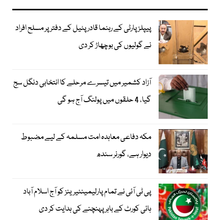
پیپلز پارٹی کے رہنما قادر پٹیل کے دفتر پر مسلح افراد
نے گولیوں کی بوچھاڑ کر دی
آزاد کشمیر میں تیسرے مرحلے کا انتخابی دنگل سج
گیا، 4 حلقوں میں پولنگ آج ہو گی
مکہ دفاعی معاہدہ امت مسلمہ کے لیے مضبوط
دیوار ہے، گورنر سندھ
پی ٹی آئی نے تمام پارلیمینٹیرینز کو آج اسلام آباد
ہائی کورٹ کے باہر پہنچنے کی ہدایت کر دی