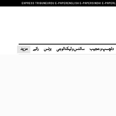
EXPRESS TRIBUNE
URDU E-PAPER
ENGLISH E-PAPER
SINDHI E-PAPER
L
دلچسپ و عجیب
سائنس و ٹیکنالوجی
بزنس
رائے
مزید