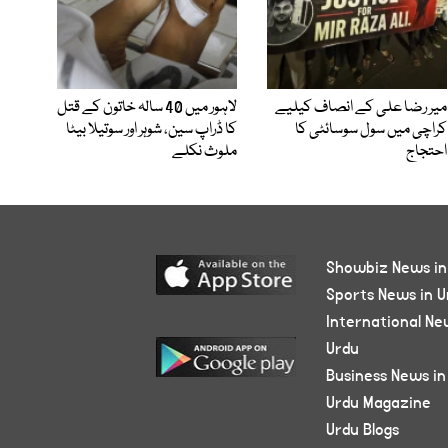
میر رضا علی کے انصاف کیلیے
لاہور میں 40 سالہ خاتون کے قتل
کراچی میں سول سوسائٹی کا
کا ڈراپ سین، شوہر اور سوتیلا بیٹا
احتجاج
ملوث نکلے
Showbiz News in
Sports News in U
International Ne
Urdu
Business News in
Urdu Magazine
Urdu Blogs