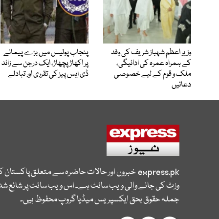
وزیر اعظم شہباز شریف کی وفد
پنجاب پولیس میں بڑے پیمانے
کے ہمراہ عمرہ کی ادائیگی،
پر اکھاڑ پچھاڑ، ایک درجن سے زائد
ملک و قوم کے لیے خصوصی
ڈی ایس پیز کی تقرری اور تبادلے
دعائیں
express.pk
خبروں اور حالات حاضرہ سے متعلق پاکستان 
وزٹ کی جانے والی ویب سائٹ ہے۔ اس ویب سائٹ پر شائع شدہ
جملہ حقوق بحق ایکسپریس میڈیا گروپ محفوظ ہیں۔