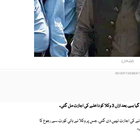
(فوٹو فائل)
اخلے کی اجازت مل گئی۔
انے کی اجازت نہیں دی گئی، جس پر وکلا نے ہائی کورٹ سے رجوع کا
۔