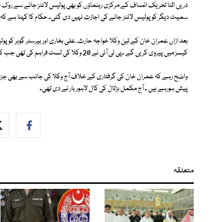
دریں اثنا تحریک انصاف کے مرکزی رہنماؤں کو بھی پولیس لائنز جانے سے روک د
سمیت دیگر کو پولیس لائنز جانے کی اجازت نہیں دی گئی۔ حکام کا کہنا ہے کہ 
بعد ازاں عمران خان کے تین وکلا خواجہ حارث، علی بخاری اور بیرسٹر گوہر کو 
کیسز میں پیروی کریں گے ۔پی ٹی آئی نے 20 وکلا کی لسٹ فراہم کی تھی جب کہ 3 وکلا کو پولیس لائینز جانے کی اجازت ملی ہے۔
واضح رہے کہ عمران خان کی گرفتاری کے خلاف آج وکلا کی جانب سے بھی جزوی
پیش ہورہے ہیں ۔ آج مکمل ہڑتال کی کال لاہور بار نے دی تھی۔
متعلقہ