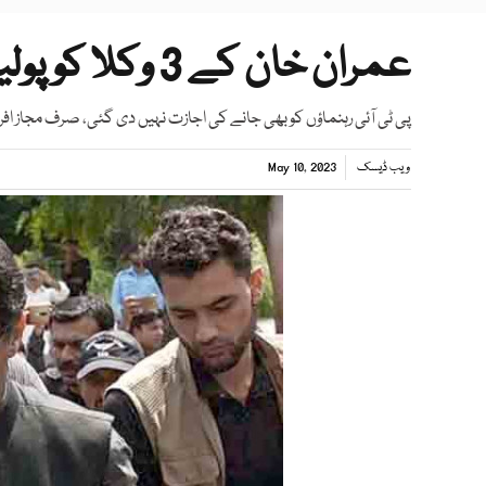
عمران خان کے 3 وکلا کو پولیس لائنز میں داخلے کی اجازت
پی ٹی آئی رہنماؤں کو بھی جانے کی اجازت نہیں دی گئی، صرف مجاز افر
ویب ڈیسک
May 10, 2023