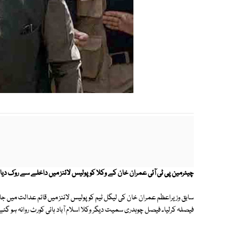
چیئرمین پی ٹی آئی عمران خان کے وکلا کو پولیس لائنز میں داخلے سے روک دیا گیا ہے، بعد ازاں 3 وکلا کو د
سابق وزیراعظم عمران خان کی لیگل ٹیم کو پولیس لائنز میں قائم عدالت میں ج
فیصلہ کرلیا۔ فیصل چوہدری سمیت دیگر وکلا اسلام آباد ہائی کورٹ روانہ ہو گئے