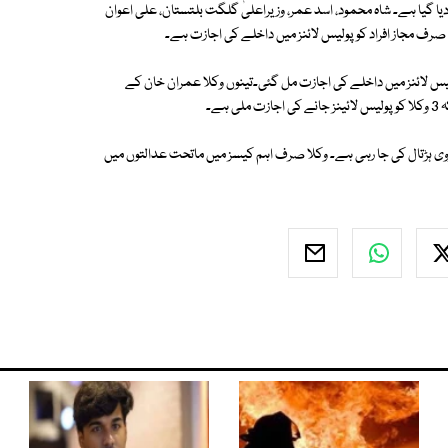
یا گیا ہے۔ شاہ محمود، اسد عمر، وزیراعلیٰ گلگت بلتستان، علی اعوان
صرف مجاز افراد کو پولیس لائنز میں داخلے کی اجازت ہے۔
پولیس لائنز میں داخلے کی اجازت مل گئی۔تینوں وکلا عمران خان کے
 ہڑتال کی جا رہی ہے۔ وکلا صرف اہم کیسز میں ماتحت عدالتوں میں