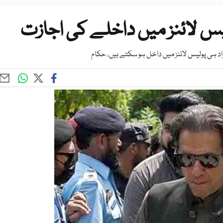
اد ہی پولیس لائنز میں داخل ہو سکتے ہیں، حکام