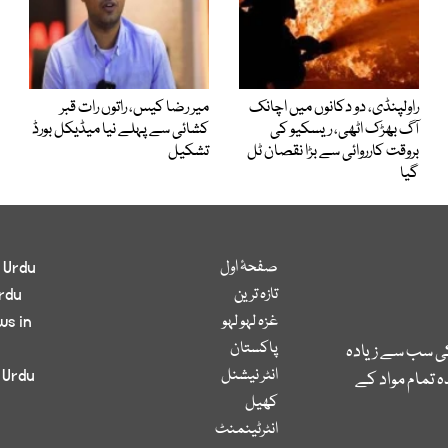
راولپنڈی، دو دکانوں میں اچانک
میر رضا کیس، راتوں رات قبر
آگ بھڑک اٹھی، ریسکیو کی
کشائی سے پہلے نیا میڈیکل بورڈ
بروقت کارروائی سے بڑا نقصان ٹل
تشکیل
گیا
صفحۂ اول
 Urdu
تازہ ترین
rdu
غزہ لہو لہو
ws in
پاکستان
کی سب سے زیادہ
انٹر نیشنل
 Urdu
 تمام مواد کے
کھیل
انٹرٹینمنٹ