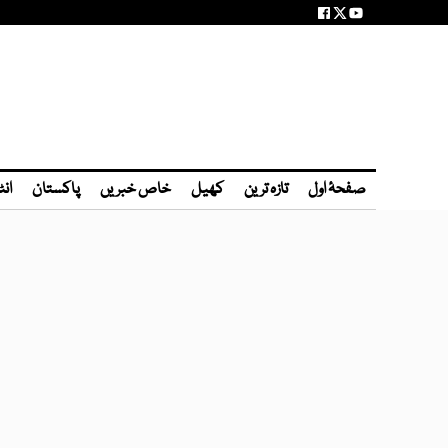
صفحۂ اول
تازہ ترین
کھیل
خاص خبریں
پاکستان
انٹ