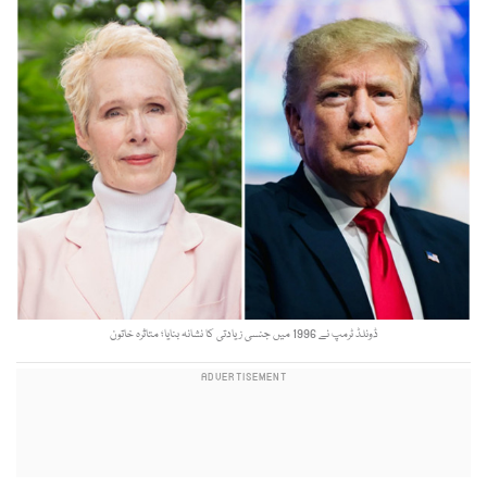
ڈونلڈ ٹرمپ نے 1996 میں جنسی زیادتی کا نشانہ بنایا؛ متاثرہ خاتون