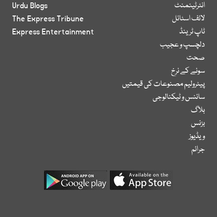
انٹرٹینمنٹ
Urdu Blogs
لائف اسٹائل
The Express Tribune
ٹاپ ٹرینڈ
Express Entertainment
دلچسپ و عجیب
صحت
سونے کے نرخ
پیٹرولیم مصنوعات کی قیمتیں
سائنس و ٹیکنالوجی
بلاگ
بزنس
ویڈیوز
جرائم