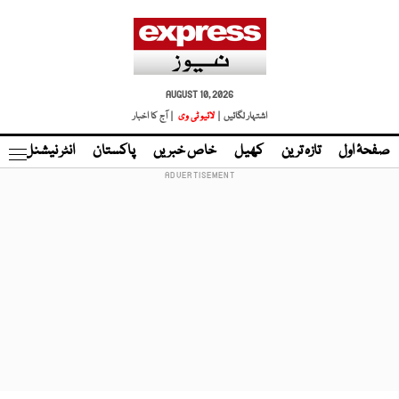
AUGUST 10, 2026
اشتہار لگائیں |
لائیو ٹی وی
| آج کا اخبار
صفحۂ اول
تازہ ترین
کھیل
خاص خبریں
پاکستان
انٹر نیشنل
ٹا