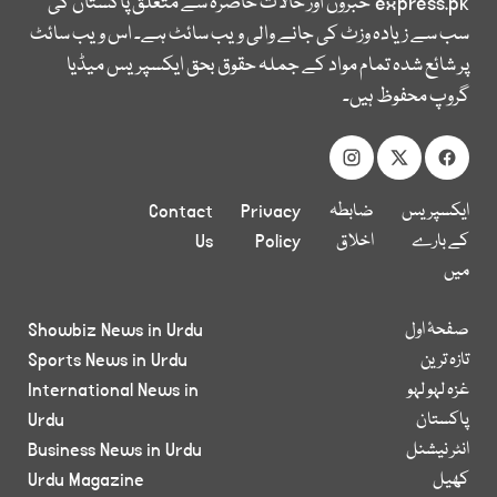
express.pk
خبروں اور حالات حاضرہ سے متعلق پاکستان کی
سب سے زیادہ وزٹ کی جانے والی ویب سائٹ ہے۔ اس ویب سائٹ
پر شائع شدہ تمام مواد کے جملہ حقوق بحق ایکسپریس میڈیا
گروپ محفوظ ہیں۔
ایکسپریس
ضابطہ
Privacy
Contact
کے بارے
اخلاق
Policy
Us
میں
صفحۂ اول
Showbiz News in Urdu
تازہ ترین
Sports News in Urdu
غزہ لہو لہو
International News in
پاکستان
Urdu
انٹر نیشنل
Business News in Urdu
کھیل
Urdu Magazine