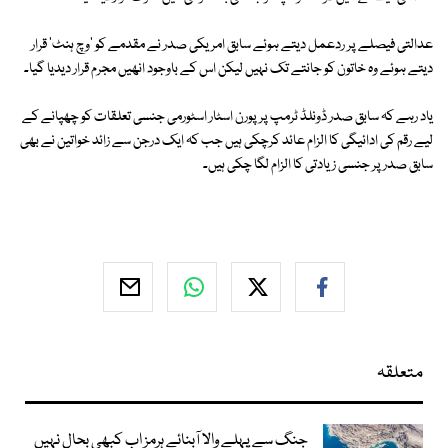
عدالتی فیصلے پر ردعمل دیتے ہوئے سابق امریکی صدر نے مقدمے کو 'وچ ہنٹ' قرار
دیتے ہوئے وہ خاتون کو جانتے تک نہیں لیکن اس کے باوجود انھیں مجرم قرار دیدیا گیا۔
یاد رہے کہ سابق صدر ڈونلڈ ٹرمپ پر پورن اسٹار اسٹورمی جنسی تعلقات کو چھپانے کے
لیے رقم کی ادائیگی کا الزام عائد کرچکی ہیں جب کہ ایک درجن سے زائد خواتین نے بھی
سابق صدر پر جنسی زیادتی کا الزام لگا چکی ہیں۔
متعلقہ
جنگ سے پہلے والا آبنائے ہرمز اب کبھی بحال نہیں