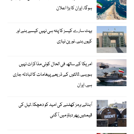
ہوگا، ایران کا بڑا اعلان
بہت سارے کیسز کا پتہ ہی نہیں کیسے بنے اور
کیوں بنے، نورین نیازی
امریکا کے ساتھ فی الحال کوئی مذاکرات نہیں
ہورہے، ثالثوں کے ذریعے پیغامات کا تبادلہ جاری
ہے، ایران
آبنائے ہرمز کھلنے کی امید کو دھچکا، تیل کی
قیمتیں پھر دباؤ میں آگئی