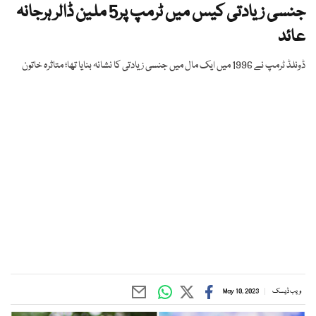
جنسی زیادتی کیس میں ٹرمپ پر5 ملین ڈالر ہرجانہ
عائد
ڈونلڈ ٹرمپ نے 1996 میں ایک مال میں جنسی زیادتی کا نشانہ بنایا تھا؛ متاثرہ خاتون
ویب ڈیسک
May 10, 2023