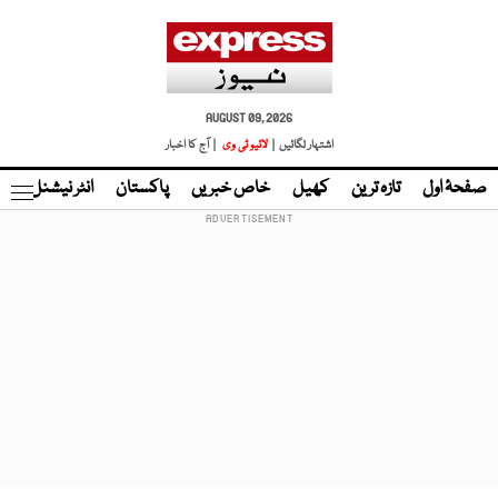
AUGUST 09, 2026
اشتہار لگائیں |
لائیو ٹی وی
| آج کا اخبار
صفحۂ اول
تازہ ترین
کھیل
خاص خبریں
پاکستان
انٹر نیشنل
ٹا