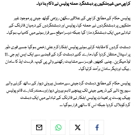
کراچی میں غیرملکیوں پر دہشتگرد حملہ پولیس نے ناکام بنا دیا۔
پولیس حکام کے مطابق کراچی کے علاقے سکھن ریڑھی گوٹھ جیٹی پر موجود غیر
ملکیوں پر دہشتگردوں نے حملہ کیا۔ پولیس اور دہشتگردوں کے درمیان فائرنگ کے
تبادلے میں ایک دہشتگرد مارا گیا جبکہ دوسرا موقع سے فرار ہونے میں کامیاب ہوگیا۔
دہشت گردوں کا مقابلہ کرتے ہوئے پولیس اہلکاراکرم علی زخمی ہوگیا جسے فوری طور
پر اسپتال منتقل کردیا گیا۔ مارے گئے دہشت گرد کے قبضے سے ایک ایس ایم جی ، 11
لوڈ میگزین ، چنے، کجھور ، فورسز سے مشاہبت رکھنے والی پی کیپ ، فرسٹ ایڈ کا سامان
، بیگ اوردیگر سامان برآمد کرلیاگیا۔
پولیس حکام کے مطابق دہشت گردجیٹی سے متصل بیرونی دیوار کے ساتھ گزرنے والے
سیوریج نالے کے ذریعے جیٹی تک پہنچے تاہم بیرونی دیواراورسمندرکنارے قائم پولیس
چیک پوسٹ پر تعینات پولیس اہلکار نے فائرنگ کے تبادلے میں ایک دہشت
گردکوہلاک کردیا جبکہ اس کا ساتھی فرار ہوگیا ۔۔