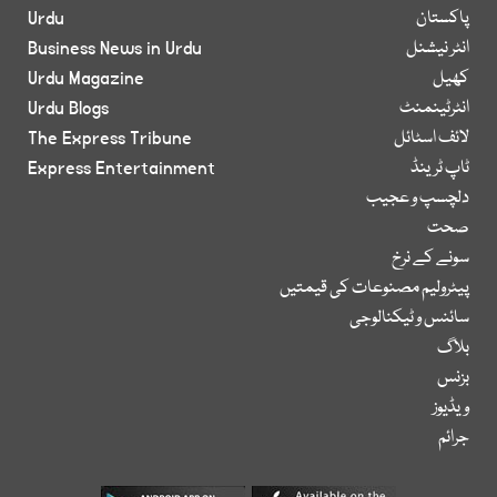
پاکستان
Urdu
انٹر نیشنل
Business News in Urdu
کھیل
Urdu Magazine
انٹرٹینمنٹ
Urdu Blogs
لائف اسٹائل
The Express Tribune
ٹاپ ٹرینڈ
Express Entertainment
دلچسپ و عجیب
صحت
سونے کے نرخ
پیٹرولیم مصنوعات کی قیمتیں
سائنس و ٹیکنالوجی
بلاگ
بزنس
ویڈیوز
جرائم