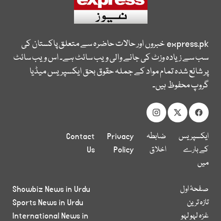
express.pk
خبروں اور حالات حاضرہ سے متعلق پاکستان کی
سب سے زیادہ وزٹ کی جانے والی ویب سائٹ ہے۔ اس ویب سائٹ
پر شائع شدہ تمام مواد کے جملہ حقوق بحق ایکسپریس میڈیا
گروپ محفوظ ہیں۔
ایکسپریس
ضابطہ
Privacy
Contact
کے بارے
اخلاق
Policy
Us
میں
صفحۂ اول
Showbiz News in Urdu
تازہ ترین
Sports News in Urdu
غزہ لہو لہو
International News in