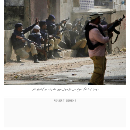
دوسرا دہشتگرد موقع سے فرار ہونے میں کامیاب ہوگیا:فوٹو:فائل