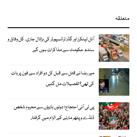
متعلقہ
آئل ٹینکرز اور گڈز ٹرانسپورٹر کی ہڑتال جاری، کل وفاق و
سندھ حکومت سے مذاکرات ہوں گے
میر رضا نے قتل سے قبل کن دو افراد سے فون پر بات
کی تھی؟ تفصیلات مل گئیں
پی ٹی آئی احتجاج؛ دونوں بازوؤں سے محروم شخص
ڈنڈے و پتھر مارنے کے الزام میں گرفتار