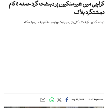
کراچی میں غیرملکیوں پر دہشت گرد حملہ ناکام
دہشتگرد ہلاک
دہشتگردوں کیخلاف کارروائی میں ایک پولیس اہلکار زخمی ہوا، حکام
May 10, 2023
Staff Reporter