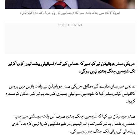
امریکا کا غزہ میں جنگ بندی سے انکار؛ یرغمالیوں کی رہائی شرط رکھ دی( فوٹو: فائل)
امریکی صدر جوبائیڈن نے کہا ہے کہ حماس کے تمام اسرائیلی یرغمالیوں کو رہا کرنے
تک غزہ میں جنگ بندی نہیں ہوگی۔
عالمی خبر رساں ادارے کے مطابق امریکی صدر جوبائیڈن نے وائٹ ہاؤس میں پریس
کانفرنس کرتے ہوئے کہا کہ غزہ میں اسرائیلی بمباری کے بند ہونے کے امکان کو مسترد
کردیا۔
صدر جوبائیڈن نے کہا کہ غزہ میں جنگ بندی صرف اُس وقت ہوسکتی ہے جب
حماس یرغمال بنائے گئے تمام اسرائیلیوں اور غیر ملکیوں کو رہا نہیں کردیتا۔ آخری
یرغمالی کی رہائی تک جنگ جاری رہے گی۔