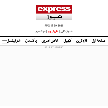
AUGUST 09, 2026
اشتہار لگائیں |
لائیو ٹی وی
| آج کا اخبار
صفحۂ اول
تازہ ترین
کھیل
خاص خبریں
پاکستان
انٹر نیشنل
ٹا