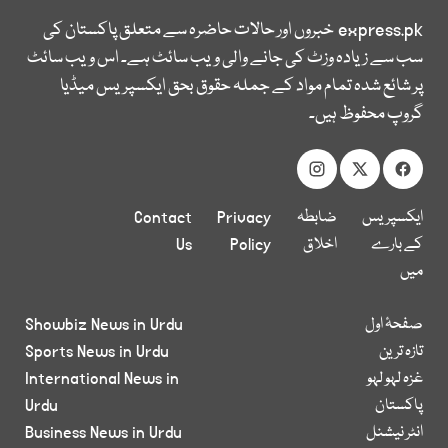
express.pk
خبروں اور حالات حاضرہ سے متعلق پاکستان کی
سب سے زیادہ وزٹ کی جانے والی ویب سائٹ ہے۔ اس ویب سائٹ
پر شائع شدہ تمام مواد کے جملہ حقوق بحق ایکسپریس میڈیا
گروپ محفوظ ہیں۔
ایکسپریس
ضابطہ
Privacy
Contact
کے بارے
اخلاق
Policy
Us
میں
صفحۂ اول
Showbiz News in Urdu
تازہ ترین
Sports News in Urdu
غزہ لہو لہو
International News in
پاکستان
Urdu
انٹر نیشنل
Business News in Urdu