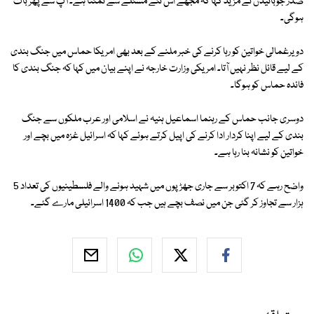
صدر جوبائیڈن نے مزید کہا کہ مجھے اس نئے مسئلے سے نمٹنا ہے۔ آپ سے پھر بات
ہوگی۔
دو یرغمالی خواتین کو رہا کرنے کی خبر ملنے کے بعد بھی امریکا حماس میں جنگ بندی
کے لیے قائل نظر نہیں آتا۔ امریکی وزارت خارجہ نے اپنے بیان میں کہا کہ جنگ بندی کا
فائدہ حماس کو ہوگا۔
دوسری جانب حماس کے رہنما اسماعیل ہنیہ نے اسلامی اور عرب ملکوں سے جنگ
بندی کے لیے اپنا کردار ادا کرنے کی اپیل کرتے ہوئے کہا کہ اسرائیل غزہ میں بچے اور
خواتین کو نشانہ بنا رہا ہے۔
واضح رہے کہ 7 اکتوبر سے جاری جھڑپوں میں شہید ہونے والے فلسطینیوں کی تعداد 5
ہزار سے تجاوز کر گئی جن میں نصف بچے ہیں جب کہ 1400 اسرائیلی مارے گئے۔