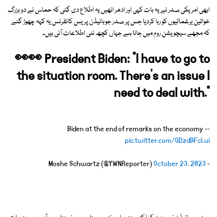
ابھی امریکی صدر نے یہ بات کہی اور ادھر انھیں یہ اطلاع دی گئی کہ حماس نے دو بزرگ
خواتین یرغمالیوں کو رہا کردیا جس پر صدر جوبائیڈن پریس کانفرنس یہ کہہ چھوڑ گئے
کہ مجھے سیچویشن روم میں جانا ہے جہاں کچھ نئی اطلاعات آئی ہیں۔
👀👀 President Biden: "I have to go to
the situation room. There's an issue I
need to deal with."
-- Biden at the end of remarks on the economy
pic.twitter.com/QDzdBFcLui
October 23, 2023
- Moshe Schwartz (@YWNReporter)