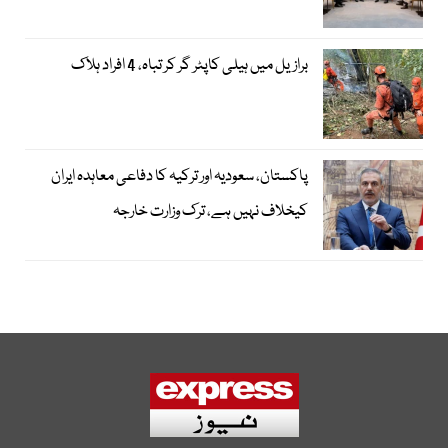
برازیل میں ہیلی کاپٹر گر کر تباہ، 4 افراد ہلاک
پاکستان، سعودیہ اور ترکیہ کا دفاعی معاہدہ ایران
کیخلاف نہیں ہے، ترک وزارت خارجہ