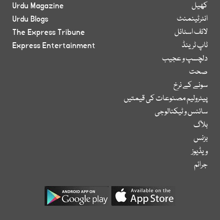
کھیل
Urdu Magazine
انٹرٹینمنٹ
Urdu Blogs
لائف اسٹائل
The Express Tribune
ٹاپ ٹرینڈ
Express Entertainment
دلچسپ و عجیب
صحت
سونے کے نرخ
پیٹرولیم مصنوعات کی قیمتیں
سائنس و ٹیکنالوجی
بلاگ
بزنس
ویڈیوز
جرائم