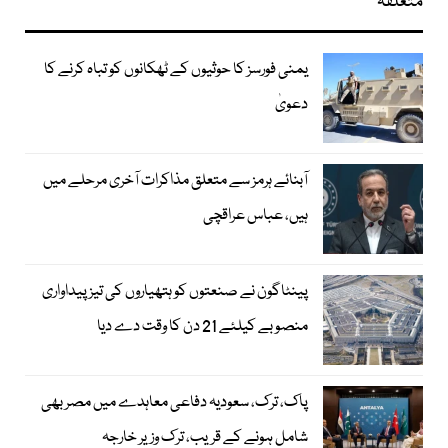
متعلقہ
یمنی فورسز کا حوثیوں کے ٹھکانوں کو تباہ کرنے کا
دعویٰ
آبنائے ہرمز سے متعلق مذاکرات آخری مرحلے میں
ہیں، عباس عراقچی
پینٹاگون نے صنعتوں کو ہتھیاروں کی تیز پیداواری
منصوبے کیلئے 21 دن کا وقت دے دیا
پاک، ترک، سعودیہ دفاعی معاہدے میں مصر بھی
شامل ہونے کے قریب، ترک وزیر خارجہ