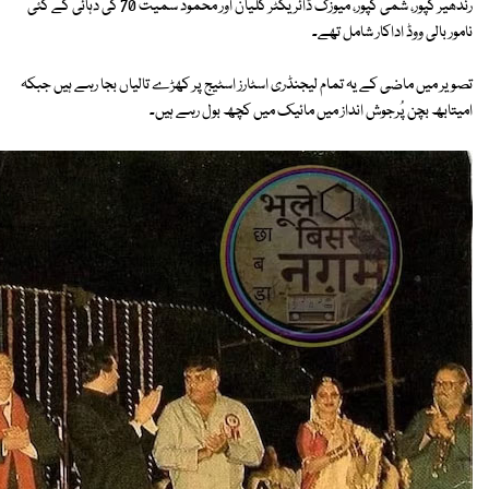
رندھیر کپور، شمی کپور، میوزک ڈائریکٹر کلیان اور محمود سمیت 70 کی دہائی کے کئی
نامور بالی ووڈ اداکار شامل تھے۔
تصویر میں ماضی کے یہ تمام لیجنڈری اسٹارز اسٹیج پر کھڑے تالیاں بجا رہے ہیں جبکہ
امیتابھ بچن پُرجوش انداز میں مائیک میں کچھ بول رہے ہیں۔