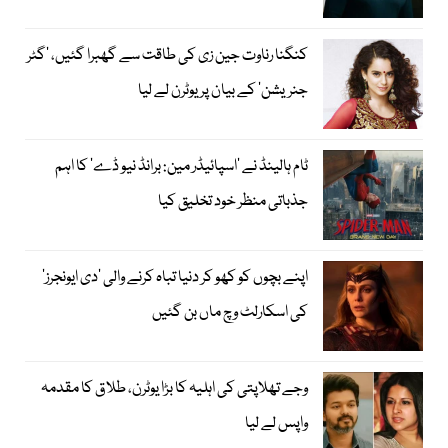
کنگنا رناوت جین زی کی طاقت سے گھبرا گئیں، ’گٹر
جنریشن‘ کے بیان پر یوٹرن لے لیا
ٹام ہالینڈ نے ’اسپائیڈر مین: برانڈ نیو ڈے‘ کا اہم
جذباتی منظر خود تخلیق کیا
اپنے بچوں کو کھو کر دنیا تباہ کرنے والی ’دی ایونجرز‘
کی اسکارلٹ وچ ماں بن گئیں
وجے تھلاپتی کی اہلیہ کا بڑا یوٹرن، طلاق کا مقدمہ
واپس لے لیا