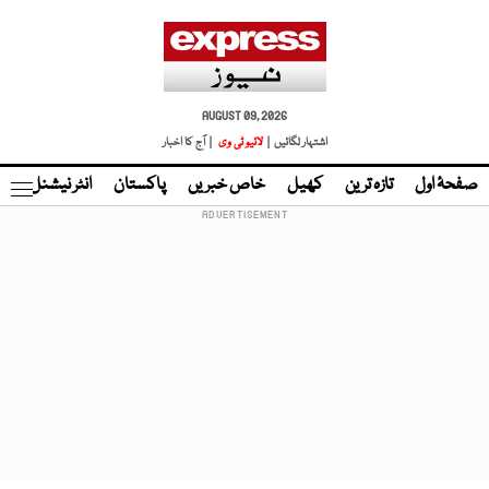
AUGUST 09, 2026
اشتہار لگائیں |
لائیو ٹی وی
| آج کا اخبار
صفحۂ اول
تازہ ترین
کھیل
خاص خبریں
پاکستان
انٹر نیشنل
ٹا