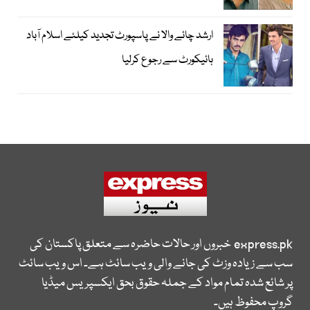
ارشد چائے والا نے پاسپورٹ تجدید کیلئے اسلام آباد
ہائیکورٹ سے رجوع کرلیا
express.pk
خبروں اور حالات حاضرہ سے متعلق پاکستان کی
سب سے زیادہ وزٹ کی جانے والی ویب سائٹ ہے۔ اس ویب سائٹ
پر شائع شدہ تمام مواد کے جملہ حقوق بحق ایکسپریس میڈیا
گروپ محفوظ ہیں۔