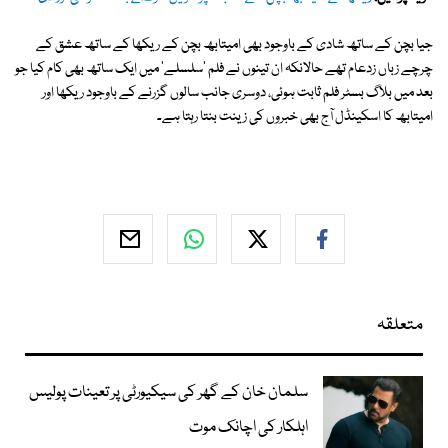
جیا بچن کے ساتھ شادی کے باوجود بھی امیتابھ بچن کے ریکھا کے ساتھ عشق کے
چرچے زباں زدعام تھے حالانکہ ان تینوں نے فلم 'سلسلے' میں ایک ساتھ بھی کام کیا جو
بعد میں بلاگ بسٹر فلم ثابت ہوئی، دوسری جانب سالوں گزرنے کے باوجود ریکھا اور
امیتابھ کا اسکینڈل آج بھی خبروں کی زینت بنتا رہتا ہے۔
متعلقہ
سلمان خان کے گھر کی سیکیورٹی پر تعینات پولیس
اہلکار کی اچانک موت