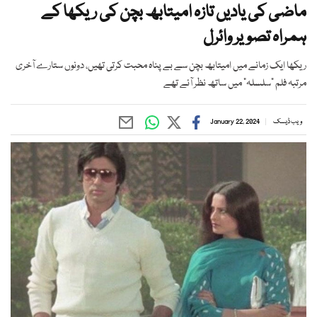
ماضی کی یادیں تازہ امیتابھ بچن کی ریکھا کے
ہمراہ تصویر وائرل
ریکھا ایک زمانے میں امیتابھ بچن سے بے پناہ محبت کرتی تھیں، دونوں ستارے آخری
مرتبہ فلم “سلسلہ” میں ساتھ نظر آئے تھے
ویب ڈیسک
January 22, 2024