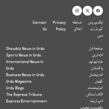
ایکسپریس
ضابطہ
Privacy
Contact
کے بارے
اخلاق
Policy
Us
میں
صفحۂ اول
Showbiz News in Urdu
تازہ ترین
Sports News in Urdu
غزہ لہو لہو
International News in
پاکستان
Urdu
انٹر نیشنل
Business News in Urdu
کھیل
Urdu Magazine
انٹرٹینمنٹ
Urdu Blogs
لائف اسٹائل
The Express Tribune
ٹاپ ٹرینڈ
Express Entertainment
دلچسپ و عجیب