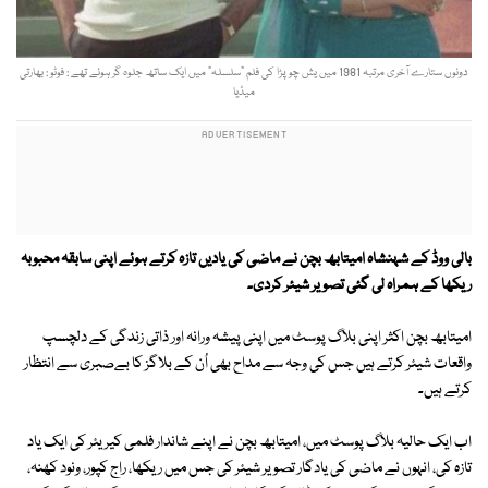
دونوں ستارے آخری مرتبہ 1981 میں یش چوپڑا کی فلم “سلسلہ” میں ایک ساتھ جلوہ گر ہوئے تھے : فوٹو : بھارتی
میڈیا
بالی ووڈ کے شہنشاہ امیتابھ بچن نے ماضی کی یادیں تازہ کرتے ہوئے اپنی سابقہ محبوبہ
ریکھا کے ہمراہ لی گئی تصویر شیئر کردی۔
امیتابھ بچن اکثر اپنی بلاگ پوسٹ میں اپنی پیشہ ورانہ اور ذاتی زندگی کے دلچسپ
واقعات شیئر کرتے ہیں جس کی وجہ سے مداح بھی اُن کے بلاگز کا بےصبری سے انتظار
کرتے ہیں۔
اب ایک حالیہ بلاگ پوسٹ میں، امیتابھ بچن نے اپنے شاندار فلمی کیریئر کی ایک یاد
تازہ کی، انہوں نے ماضی کی یادگار تصویر شیئر کی جس میں ریکھا، راج کپور، ونود کھنہ،