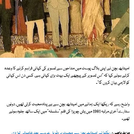
امیتابھ بچن نے اپنی بلاگ پوسٹ میں مداحوں سے تصویر کی کہانی فراہم کرنے کا وعدہ
کرتے ہوئے کہا کہ "اس تصویر کے پیچھے ایک بہت بڑی کہانی ہے، کسی دن اس کہانی
کو لازمی بیان کروں گا"۔
واضح رہے کہ ریکھا ایک زمانے میں امیتابھ بچن سے بے پناہ محبت کرتی تھیں، دونوں
ستارے آخری مرتبہ 1981 میں یش چوپڑا کی فلم "سلسلہ" میں ایک ساتھ جلوہ ہوئے
تھے۔
مزید پڑھیں:
ریکھا نے امیتابھ بچن سے محبت پر طویل عرصے بعد خاموشی توڑ دی