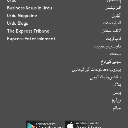
پاکستان
Urdu
انٹر نیشنل
Business News in Urdu
کھیل
Urdu Magazine
انٹرٹینمنٹ
Urdu Blogs
لائف اسٹائل
The Express Tribune
ٹاپ ٹرینڈ
Express Entertainment
دلچسپ و عجیب
صحت
سونے کے نرخ
پیٹرولیم مصنوعات کی قیمتیں
سائنس و ٹیکنالوجی
بلاگ
بزنس
ویڈیوز
جرائم