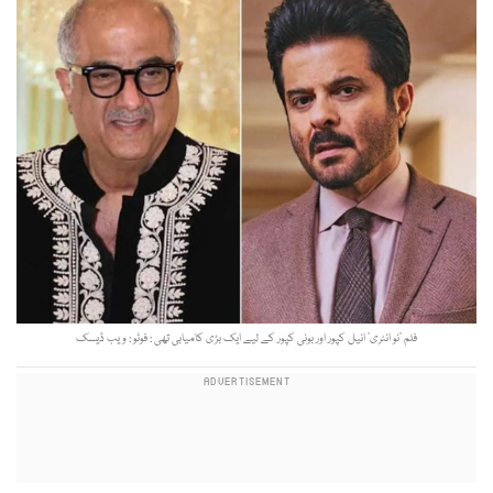
فلم 'نو انٹری' انیل کپور اور بونی کپور کے لیے ایک بڑی کامیابی تھی : فوٹو : ویب ڈیسک