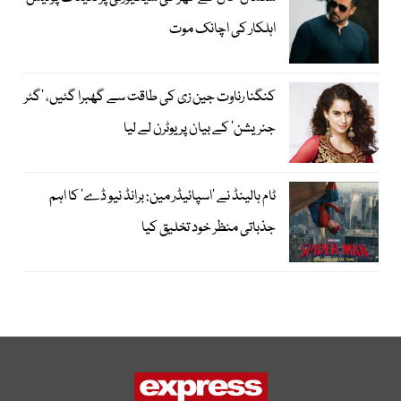
اہلکار کی اچانک موت
کنگنا رناوت جین زی کی طاقت سے گھبرا گئیں، ’گٹر
جنریشن‘ کے بیان پر یوٹرن لے لیا
ٹام ہالینڈ نے ’اسپائیڈر مین: برانڈ نیو ڈے‘ کا اہم
جذباتی منظر خود تخلیق کیا