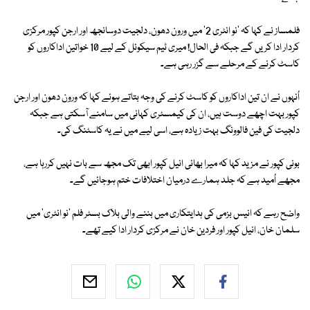
فلمساز نے کہا کہ 'نو انٹری 2' میں ورون دھون، دلجیت دوسانجھ اور ارجن کپور مرکزی
کردار ادا کریں گے جبکہ فی الحال! میری ٹیم سیکوئل کے لیے 10 خواتین اداکاروں کو
کاسٹ کرنے کے مرحلے سے گزر رہی ہے۔
اُنہوں نے ان تین اداکاروں کو کاسٹ کرنے کی وجہ بتاتے ہوئے کہا کہ ورون دھون اور ارجن
کپور بہت اچھے دوست ہیں، ان کی کیمسٹری کہانی میں سامنے آسکتی ہے جبکہ
دلجیت کی فین فالوونگ بہت زیادہ ہے، اسی لیے میں نے یہ کاسٹنگ کی۔
بونی کپور نے مزید کہا کہ میرا بھائی انیل کپور ابھی تک مجھ سے بات نہیں کررہا ہے،
مجھے اُمید ہے کہ جلد ہمارے درمیان اختلافات ختم ہوجائیں گے۔
واضح رہے کہ انیس بزمی کی ہدایتکاری میں بننے والی بلاک بسٹر فلم 'نو انٹری' میں
سلمان خان، انیل کپور اور فردین خان نے مرکزی کردار ادا کیے تھے۔