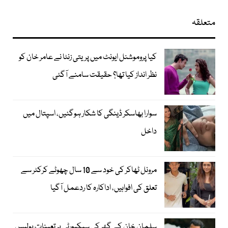
متعلقہ
کیا پروموشنل ایونٹ میں پریتی زنٹا نے عامر خان کو
نظر انداز کیا تھا؟ حقیقت سامنے آگئی
سوارا بھاسکر ڈینگی کا شکار ہوگئیں، اسپتال میں
داخل
مرونل ٹھاکر کی خود سے 10 سال چھوٹے کرکٹر سے
تعلق کی افواہیں، اداکارہ کا ردعمل آگیا
سلمان خان کے گھر کی سیکیورٹی پر تعینات پولیس