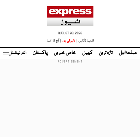
AUGUST 09, 2026
اشتہار لگائیں |
لائیو ٹی وی
| آج کا اخبار
صفحۂ اول
تازہ ترین
کھیل
خاص خبریں
پاکستان
انٹر نیشنل
ٹا