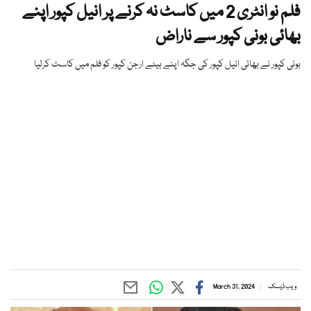
فلم نو انٹری 2 میں کاسٹ نہ کرنے پر انیل کپور اپنے
بھائی بونی کپور سے ناراض
بونی کپور نے بھائی انیل کپور کی جگہ اپنے بیٹے ارجن کپور کو فلم میں کاسٹ کرلیا
ویب ڈیسک
March 31, 2024