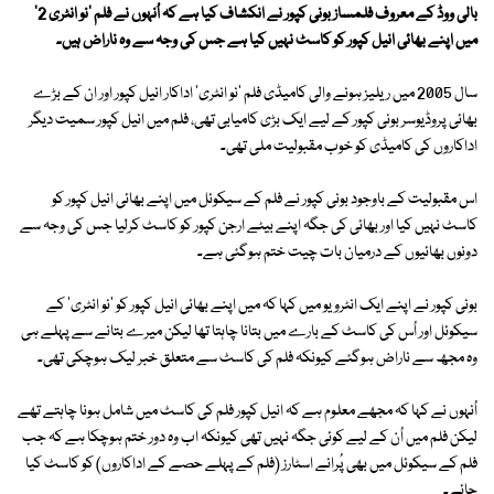
بالی ووڈ کے معروف فلمساز بونی کپور نے انکشاف کیا ہے کہ اُنہوں نے فلم 'نو انٹری 2'
میں اپنے بھائی انیل کپور کو کاسٹ نہیں کیا ہے جس کی وجہ سے وہ ناراض ہیں۔
سال 2005 میں ریلیز ہونے والی کامیڈی فلم 'نو انٹری' اداکار انیل کپور اور ان کے بڑے
بھائی پروڈیوسر بونی کپور کے لیے ایک بڑی کامیابی تھی، فلم میں انیل کپور سمیت دیگر
اداکاروں کی کامیڈی کو خوب مقبولیت ملی تھی۔
اس مقبولیت کے باوجود بونی کپور نے فلم کے سیکوئل میں اپنے بھائی انیل کپور کو
کاسٹ نہیں کیا اور بھائی کی جگہ اپنے بیٹے ارجن کپور کو کاسٹ کرلیا جس کی وجہ سے
دونوں بھائیوں کے درمیان بات چیت ختم ہوگئی ہے۔
بونی کپور نے اپنے ایک انٹرویو میں کہا کہ میں اپنے بھائی انیل کپور کو 'نو انٹری' کے
سیکوئل اور اُس کی کاسٹ کے بارے میں بتانا چاہتا تھا لیکن میرے بتانے سے پہلے ہی
وہ مجھ سے ناراض ہوگئے کیونکہ فلم کی کاسٹ سے متعلق خبر لیک ہوچکی تھی۔
اُنہوں نے کہا کہ مجھے معلوم ہے کہ انیل کپور فلم کی کاسٹ میں شامل ہونا چاہتے تھے
لیکن فلم میں اُن کے لیے کوئی جگہ نہیں تھی کیونکہ اب وہ دور ختم ہوچکا ہے کہ جب
فلم کے سیکوئل میں بھی پُرانے اسٹارز (فلم کے پہلے حصے کے اداکاروں) کو کاسٹ کیا
جائے۔