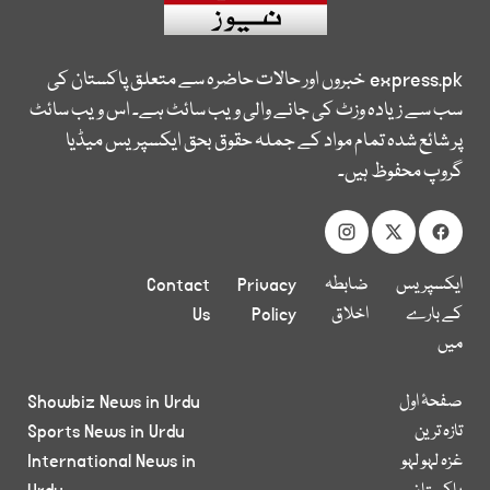
express.pk
خبروں اور حالات حاضرہ سے متعلق پاکستان کی
سب سے زیادہ وزٹ کی جانے والی ویب سائٹ ہے۔ اس ویب سائٹ
پر شائع شدہ تمام مواد کے جملہ حقوق بحق ایکسپریس میڈیا
گروپ محفوظ ہیں۔
ایکسپریس
ضابطہ
Privacy
Contact
کے بارے
اخلاق
Policy
Us
میں
صفحۂ اول
Showbiz News in Urdu
تازہ ترین
Sports News in Urdu
غزہ لہو لہو
International News in