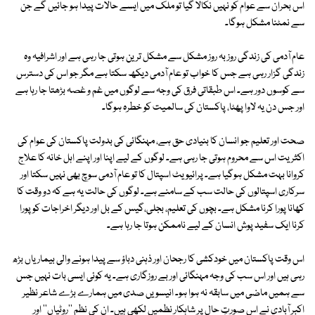
اس بحران سے عوام کو نہیں نکالا گیا تو ملک میں ایسے حالات پیدا ہو جائیں گے جن
سے نمٹنا مشکل ہوگا۔
عام آدمی کی زندگی روز بہ روز مشکل سے مشکل ترین ہوتی جا رہی ہے اور اشرافیہ وہ
زندگی گزار رہی ہے جس کا خواب تو عام آدمی دیکھ سکتا ہے مگر جو اس کی دسترس
سے کوسوں دور ہے۔ اس طبقاتی فرق کی وجہ سے لوگوں میں غم و غصہ بڑھتا جا رہا ہے
اور جس دن یہ لاوا پھٹا، پاکستان کی سالمیت کو خطرہ ہوگا۔
صحت اور تعلیم جو انسان کا بنیادی حق ہے، مہنگائی کی بدولت پاکستان کی عوام کی
اکثریت اس سے محروم ہوتی جا رہی ہے۔ لوگوں کے لیے اپنا اور اپنے اہل خانہ کا علاج
کروانا بہت مشکل ہوگیا ہے۔ پرائیویٹ اسپتال کا تو عام آدمی سوچ بھی نہیں سکتا اور
سرکاری اسپتالوں کی حالت سب کے سامنے ہے۔ لوگوں کی حالت یہ ہے کہ دو وقت کا
کھانا پورا کرنا مشکل ہے۔ بچوں کی تعلیم، بجلی،گیس کے بل اور دیگر اخراجات کو پورا
کرنا ایک سفید پوش انسان کے لیے ناممکن ہوتا جا رہا ہے۔
اس وقت پاکستان میں خودکشی کا رجحان اور ذہنی دباؤ سے پیدا ہونے والی بیماریاں بڑھ
رہی ہیں اور اس سب کی وجہ مہنگائی اور بے روزگاری ہے۔ یہ کوئی ایسی بات نہیں جس
سے ہمیں ماضی میں سابقہ نہ ہوا ہو۔ انیسویں صدی میں ہمارے بڑے شاعر نظیر
اکبر آبادی نے اس صورتِ حال پر شاہکار نظمیں لکھی ہیں۔ ان کی نظم ''روٹیاں'' اور