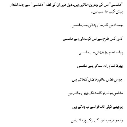
''مفلسی'' اس کی بہترین مثالیں ہیں۔ ذیل میں ان کی نظم '' مفلسی'' سے چند اشعار
پیش کیے جا رہے ہیں۔
جب آدمی کے حال پہ آتی ہے مفلسی
کس کس طرح سے اس کو ستاتی ہے مفلسی
پیاسا تمام روز بٹھاتی ہے مفلسی
بھوکا تمام رات سلاتی ہے مفلسی
جو اہلِ فضل عالم و فاضل کہلاتے ہیں
مفلس ہوئے تو کلمہ تک بھول جاتے ہیں
پوچھے کوئی الف تو اسے ب بتاتے ہیں
وہ جو غریب غربا کے لڑکے پڑھاتے ہیں