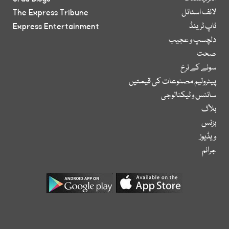
لائف اسٹائل
The Express Tribune
ٹاپ ٹرینڈ
Express Entertainment
دلچسپ و عجیب
صحت
سونے کے نرخ
پیٹرولیم مصنوعات کی قیمتیں
سائنس و ٹیکنالوجی
بلاگ
بزنس
ویڈیوز
جرائم