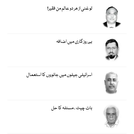
تو غنی از ھر دو عالم من فقیر!
بے روزگاری میں اضافہ
اسرائیلی جیلوں میں جانوروں کا استعمال
بات چیت ، مسئلہ کا حل