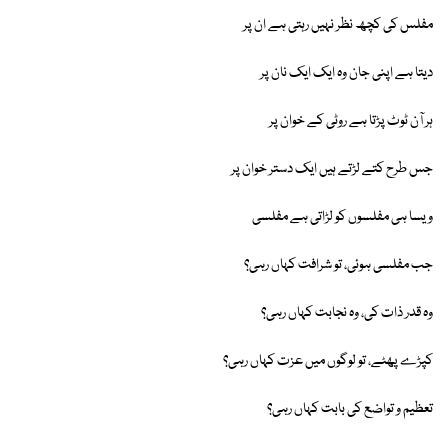
مفلس کی کچھ نظر نہیں رہتی ہے ان پر
دیتا ہے اپنی جان وہ ایک ایک نان پر
ہر آن ٹوٹ پڑتا ہے روٹی کے خوان پر
جس طرح کتے لڑتے ہیں ایک دستر خوان پر
ویسا ہی مفلسوں کو لڑاتی ہے مفلسی
جب مفلسی ہوئی، تو شرافت کہاں رہی؟
وہ قدر ذات کی، وہ نجابت کہاں رہی؟
کپڑے پھٹے، تو لوگوں میں عزت کہاں رہی؟
تعظیم و تواضع کی بابت کہاں رہی؟