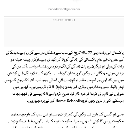
zahedahina@gmail.com
پاکستان اس وقت اپنی 77 سالہ تاریخ کے سب سے مشکل دور سے گزر رہا ہے۔ مہنگائی
کے عفریت نے عام پاکستانی کی زندگی کو ہلا کر رکھ دیا ہے۔ نوکری پیشہ طبقہ دو
وقت کی روٹی اور دیگر ضروریاتِ زندگی کی تگ و دو میں پھنسا ہوا ہے۔ آئے دن کی
بڑھتی ہوئی مہنگائی نے لوگوں کو پریشان کردیا ہے۔ نوکری کے علاوہ لوگ اس کوشش
میں ہیں کہ کوئی اور کام مل جائے تو کچھ اضافی کمائی ہوجائے۔ اکثر لڑکے جن کے پاس
اپنی بائیک ہے وہ شام میں نوکری کے بعد Bykea کا کام کر رہے ہیں۔ گھروں میں
عورتوں نے کام والی کو ہٹا کر خود کام کرنا شروع کردیا ہے تاکہ پیسے کی کچھ بچت
ہوسکے، کئی والدین بچوں کو Home Schooling کروانے پر مجبور ہیں۔
بجلی اور گیس کے بلوں نے لوگوں کی کمر توڑ دی ہے اور اس سب کے باوجود ہماری
حکومت پر اس کا کوئی اثر نہیں ہو رہا۔ حکومت عوام کے لیے کوئی ریلیف پیکیج دینے