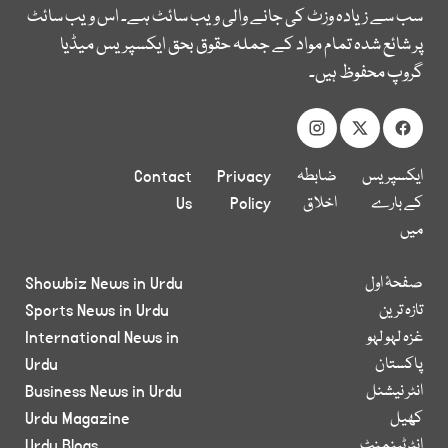
سب سے زیادہ وزٹ کی جانے والی ویب سائٹ ہے۔ اس ویب سائٹ
پر شائع شدہ تمام مواد کے جملہ حقوق بحق ایکسپریس میڈیا
گروپ محفوظ ہیں۔
ایکسپریس
ضابطہ
Privacy
Contact
کے بارے
اخلاق
Policy
Us
میں
صفحۂ اول
Showbiz News in Urdu
تازہ ترین
Sports News in Urdu
غزہ لہو لہو
International News in
پاکستان
Urdu
انٹر نیشنل
Business News in Urdu
کھیل
Urdu Magazine
انٹرٹینمنٹ
Urdu Blogs