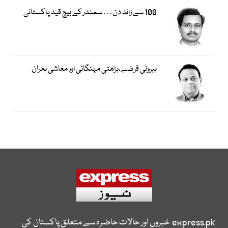
100 سے زائد دن… سمندر کے بیچ قید پاکستانی
بیرونی قرضے،بڑھتی مہنگائی اور معاشی بحران
express.pk
خبروں اور حالات حاضرہ سے متعلق پاکستان کی