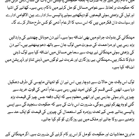
میں ناکام رہی ہے اور نہ صرف یہ بلکہ حکومتی پالیسی اس بات کی نشان دہی کرتی ہے
کہ حکومت ہر لحاظ سے عوامی مسائل کو حل کرنے میں ناکام رہی ہے۔ کھانے کی اشیا
اور تیل کی بڑھتی ہوئی قیمتوں کو دیکھتے ہوئے پالیسی ساز ادارے، بین الاقوامی ادارے
اور سیاست دان فکر میں ہیں کہ اس سب کا اثر عام آدمی کو کس طرح متاثر کرے گا۔
مہنگائی کی بدولت جرائم میں بھی اضافہ ہوا ہے۔ آئے دن موبائل چھننے کی وارداتیں
بڑھ رہی ہیں اور مزاحمت کی صورت میں لوگ جان سے ہاتھ دھو بیٹھتے ہیں۔ آئے دن
کی بڑھتی ہوئی مہنگائی نے بہت سے سماجی مسائل میں اضافہ کیا ہے لوگ ذہنی
دباؤکا شکار ہیں۔ مہنگائی، بے روزگاری اور غربت نے لوگوں میں ذہنی تناؤ اور ڈپریشن میں
اضافہ کیا ہے۔
لوگ اس وقت جن حالات سے دوچار ہیں، اس نے ان کو انتہائی مایوسی کی طرف دھکیل
دیا ہے۔ انھیں کسی قسم کی کوئی امید نہیں رہی ہے۔ عام آدمی کی قوتِ خرید سے
چیزیں باہر ہوتی جارہی ہیں اور انھیں معلوم ہے کہ ایک دفعہ جس چیز کی قیمت بڑھ
گئی تو وہ پھرکم نہیں ہوگی۔ ضرورت اس بات کی ہے کہ حکومت سنجیدگی سے ایسی
پالیسی بنائے جس کے تحت روزمرہ کے استعمال کی چیزوں کی قیمت کو ایک حد سے
بڑھنے سے روکا جائے اور ملک میں بے روزگاری کو کم کیا جائے۔
ماہرینِ معاشیات اور حکومت کو مل کر اس پر کام کرنے کی ضرورت ہے، اگر مہنگائی کے