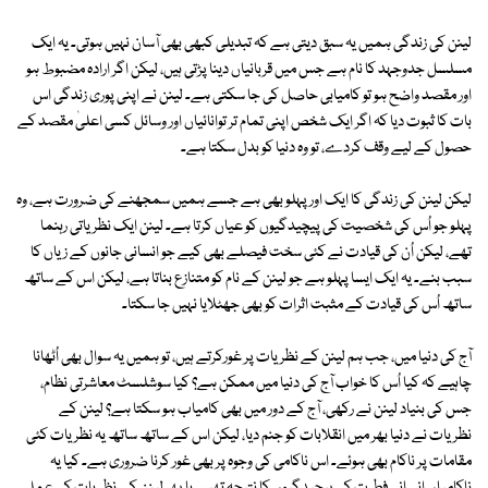
لینن کی زندگی ہمیں یہ سبق دیتی ہے کہ تبدیلی کبھی بھی آسان نہیں ہوتی۔ یہ ایک
مسلسل جدوجہد کا نام ہے جس میں قربانیاں دینا پڑتی ہیں، لیکن اگر ارادہ مضبوط ہو
اور مقصد واضح ہو تو کامیابی حاصل کی جا سکتی ہے۔ لینن نے اپنی پوری زندگی اس
بات کا ثبوت دیا کہ اگر ایک شخص اپنی تمام تر توانائیاں اور وسائل کسی اعلیٰ مقصد کے
حصول کے لیے وقف کردے، تو وہ دنیا کو بدل سکتا ہے۔
لیکن لینن کی زندگی کا ایک اور پہلو بھی ہے جسے ہمیں سمجھنے کی ضرورت ہے، وہ
پہلو جو اُس کی شخصیت کی پیچیدگیوں کو عیاں کرتا ہے۔ لینن ایک نظریاتی رہنما
تھے، لیکن اُن کی قیادت نے کئی سخت فیصلے بھی کیے جو انسانی جانوں کے زیاں کا
سبب بنے۔ یہ ایک ایسا پہلو ہے جو لینن کے نام کو متنازع بناتا ہے، لیکن اس کے ساتھ
ساتھ اُس کی قیادت کے مثبت اثرات کو بھی جھٹلایا نہیں جا سکتا۔
آج کی دنیا میں، جب ہم لینن کے نظریات پر غورکرتے ہیں، تو ہمیں یہ سوال بھی اُٹھانا
چاہیے کہ کیا اُس کا خواب آج کی دنیا میں ممکن ہے؟ کیا سوشلسٹ معاشرتی نظام،
جس کی بنیاد لینن نے رکھی، آج کے دور میں بھی کامیاب ہو سکتا ہے؟ لینن کے
نظریات نے دنیا بھر میں انقلابات کو جنم دیا، لیکن اس کے ساتھ ساتھ یہ نظریات کئی
مقامات پر ناکام بھی ہوئے۔ اس ناکامی کی وجوہ پر بھی غور کرنا ضروری ہے۔ کیا یہ