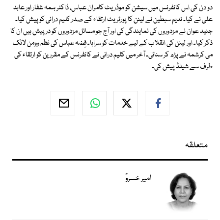
دو دن کی اس کانفرنس میں سیشن کو موڈریٹ کامران عباس، ڈاکٹر ہمہ غفار اور عابد
علی نے کیا۔ ندیم سبطین نے لینن کا پورٹریٹ ارتقاء کے صدر کلیم درانی کو پیش کیا۔
جنید عوان نے مزدوروں کی نمایندگی کی اور آج جو مسائل مزدوروں کو درپیش ہیں ان کا
ذکر کیا۔ اور لینن کی انقلاب کے لیے خدمات کو سراہا۔ فِضہ عباس کی نظم وومن لائک
می کرشمہ نے پڑھ کر سنائی۔ آخر میں کلیم درانی نے کانفرنس کے مقررین کو ارتقاء کی
طرف سے شیلڈ پیش کی۔
متعلقہ
امیر خسروؒ