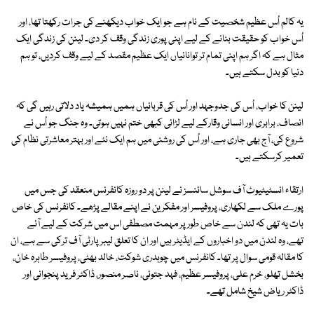
یہ کالم اُس عظیم شخصیت کے نام ہے جو ایک خواب دیکھنے کی جرات رکھتا تھا، اور
اُس خواب کو حقیقت بنانے کے لیے اپنی پوری زندگی وقف کر دی۔ لینن کی زندگی ایک
مثال ہے کہ اگر ہم اپنی تمام تر توانائیاں ایک عظیم مقصد کے لیے وقف کردیں، تو ہم
دنیا کو بدل سکتے ہیں۔
لینن کا خواب، اُس کی جدوجہد اور اُس کی قربانیاں ہمیں ہمیشہ یاد دلاتی رہیں گی کہ
انصاف، برابری اور انسانی وقارکے لیے لڑائی کبھی ختم نہیں ہوتی۔ وہ جنگ جو اُس نے
شروع کی، آج بھی جاری ہے، اور اُس کی روشنی میں ہم ایک نئے اور بہتر معاشرتی نظام کی
تعمیر کرسکتے ہیں۔
ارتقاء انسٹیٹیوٹ آف سوشل سائنسز نے لینن پر دو روزہ کانفرنس منعقد کی جس میں
پورے ملک سے لکھاری، پروفیسر اور مفکرین نے اپنے مقالے پڑھے۔ کانفرنس کی خاص
بات یہ تھی کہ لندن سے خاص طور پر مہمت مصطفی اس میں شرکت کے لیے آئے
تھے، وہ لندن میں دو اخباروں کے ایڈیٹر ہیں اور ان کا تعلق لیبر پارٹی آف ترکی سے ہے، ان
کا مقالہ قومی سوال پر تھا۔ کانفرنس میں چوہدری شوکت، خالد بھٹی، پروفیسر طاہرہ خان،
بخشل تھلو، خرم علی، پروفیسر عظیم، فہد جتوئی، ناصر منصور، ڈاکٹر فرید پنجوانی اور
ڈاکٹر ریاض شیخ شامل تھے۔