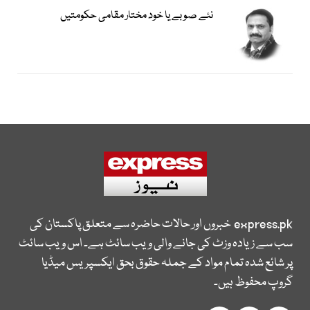
نئے صوبے یا خود مختار مقامی حکومتیں
express.pk
خبروں اور حالات حاضرہ سے متعلق پاکستان کی
سب سے زیادہ وزٹ کی جانے والی ویب سائٹ ہے۔ اس ویب سائٹ
پر شائع شدہ تمام مواد کے جملہ حقوق بحق ایکسپریس میڈیا
گروپ محفوظ ہیں۔