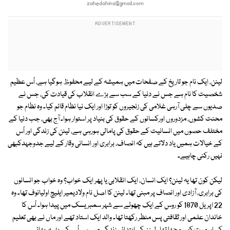
zahedahina@gmail.com
لینن، ایک نام جو تاریخ کے صفحات میں ہمیشہ کے لیے محفوظ ہوگیا ہے، اُس عظیم
شخصیت کا نام ہے جس نے دنیا کے سب سے بڑے انقلاب کی قیادت کی، جس نے
صدیوں سے چلی آرہی غلامی کی زنجیروں کو توڑا اور ایک نیا نظام قائم کیا۔ وہ نظام جو
محنت کشوں، مزدوروں اورکسانوں کے حقوق کی بنیاد پر استوار ہوا۔ آج بھی، جب دنیا کے
مختلف حصوں میں انسانیت کے حقوق کی پامالی ہورہی ہے، لینن کی زندگی اور اُس
کے خیالات ہمیں یاد دلاتے ہیں کہ انصاف، برابری اور انسانی وقار کے لیے جدوجہدکبھی
نہیں رکنی چاہیے۔
لیکن کون تھا یہ لینن؟ ایک انسان، ایک انقلابی یا پھر ایک خواب؟ وہ خواب جو انسانوں
کی برابری، آزادی اور انصاف پر مبنی تھا۔ لینن کا اصل نام ولادیمیر ایلیچ اولیانوف تھا۔ وہ
22 اپریل 1870 کو روس کے ایک چھوٹے سے شہر سمبریسک میں پیدا ہوا۔ اُس کا
خاندان علمی اور ثقافتی پس منظر رکھتا تھا۔ والد ایک استاد تھے اور ماں نے بھی تعلیم