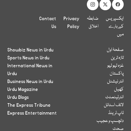
ایکسپریس
ضابطہ
Privacy
Contact
کے بارے
اخلاق
Policy
Us
میں
صفحۂ اول
Showbiz News in Urdu
تازہ ترین
Sports News in Urdu
غزہ لہو لہو
International News in
پاکستان
Urdu
انٹر نیشنل
Business News in Urdu
کھیل
Urdu Magazine
انٹرٹینمنٹ
Urdu Blogs
لائف اسٹائل
The Express Tribune
ٹاپ ٹرینڈ
Express Entertainment
دلچسپ و عجیب
صحت