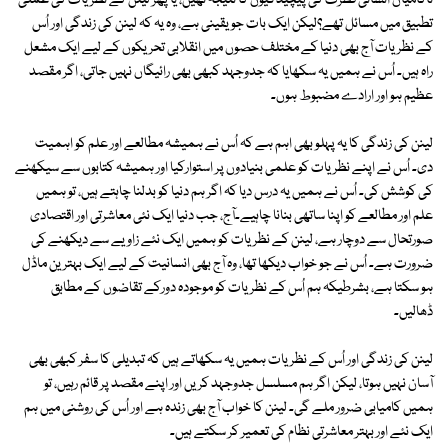
ناکامیاں انسانی فطرت کی پیچیدگیوں کا نتیجہ تھیں، یا پھر لینن کے نظریات کی عملی
تطبیق میں مسائل تھے؟لیکن ایک بات جو یقینی ہے، وہ یہ کہ لینن کی زندگی اور اُس
کے نظریات آج بھی دنیا کے مختلف حصوں میں انقلابی تحریکوں کے لیے ایک مشعل
راہ ہیں۔ اُس نے ہمیں یہ سکھایا کہ جدوجہد کبھی بھی رائیگاں نہیں جاتی، اگر مقصد
عظیم ہو اور ارادے مضبوط ہوں۔
لینن کی زندگی کا یہ پہلو بھی اہم ہے کہ اُس نے ہمیشہ مطالعے اور علم کو اہمیت
دی۔ اُس نے اپنے نظریات کو علمی بنیادوں پر استوارکیا اور ہمیشہ کتابوں سے سیکھنے
کی کوشش کی۔ اُس نے ہمیں یہ درس دیا کہ اگر ہم دنیا کو بدلنا چاہتے ہیں، تو ہمیں
علم اور مطالعے کو اپنا ساتھی بنانا چاہیے۔آج، جب دنیا ایک نئی معاشرتی اور اقتصادی
صورتحال سے دوچار ہے، لینن کے نظریات کو ہمیں ایک نئے زاویے سے دیکھنے کی
ضرورت ہے۔ اُس نے جو خواب دیکھا تھا، وہ آج بھی انسانیت کے لیے ایک بہترین ماڈل
ہو سکتا ہے، بشرطیکہ ہم اُس کے نظریات کو موجودہ دورکے تقاضوں کے مطابق
ڈھالیں۔
لینن کی زندگی اور اُس کے نظریات ہمیں یہ سکھاتے ہیں کہ تبدیلی کا سفر کبھی بھی
آسان نہیں ہوتا، لیکن اگر ہم مسلسل جدوجہد کریں اور اپنے مقصد پر قائم رہیں، تو
ہمیں کامیابی ضرور ملے گی۔ لینن کا خواب آج بھی زندہ ہے اور اُس کی روشنی میں ہم
ایک نئے اور بہتر معاشرتی نظام کی تعمیر کر سکتے ہیں۔