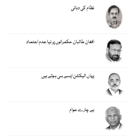
نظام کی دہائی
افغان طالبان حکمرانوں پر نیا عدم اعتماد
یہاں الیکشن ایسے ہی ہوتے ہیں
بے چارے عوام