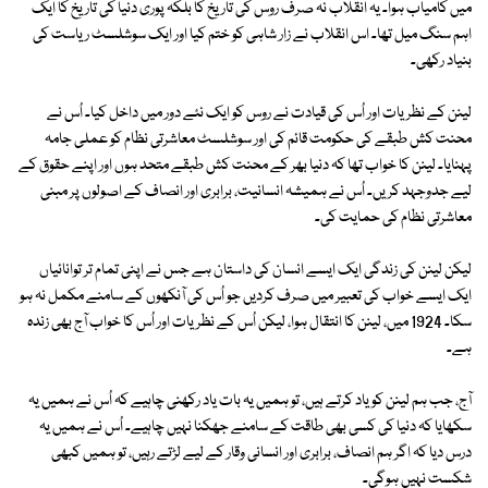
میں کامیاب ہوا۔ یہ انقلاب نہ صرف روس کی تاریخ کا بلکہ پوری دنیا کی تاریخ کا ایک
اہم سنگ میل تھا۔ اس انقلاب نے زار شاہی کو ختم کیا اور ایک سوشلسٹ ریاست کی
بنیاد رکھی۔
لینن کے نظریات اور اُس کی قیادت نے روس کو ایک نئے دور میں داخل کیا۔ اُس نے
محنت کش طبقے کی حکومت قائم کی اور سوشلسٹ معاشرتی نظام کو عملی جامہ
پہنایا۔ لینن کا خواب تھا کہ دنیا بھر کے محنت کش طبقے متحد ہوں اور اپنے حقوق کے
لیے جدوجہد کریں۔ اُس نے ہمیشہ انسانیت، برابری اور انصاف کے اصولوں پر مبنی
معاشرتی نظام کی حمایت کی۔
لیکن لینن کی زندگی ایک ایسے انسان کی داستان ہے جس نے اپنی تمام تر توانائیاں
ایک ایسے خواب کی تعبیر میں صرف کردیں جو اُس کی آنکھوں کے سامنے مکمل نہ ہو
سکا۔ 1924 میں، لینن کا انتقال ہوا، لیکن اُس کے نظریات اور اُس کا خواب آج بھی زندہ
ہے۔
آج، جب ہم لینن کو یاد کرتے ہیں، تو ہمیں یہ بات یاد رکھنی چاہیے کہ اُس نے ہمیں یہ
سکھایا کہ دنیا کی کسی بھی طاقت کے سامنے جھکنا نہیں چاہیے۔ اُس نے ہمیں یہ
درس دیا کہ اگر ہم انصاف، برابری اور انسانی وقار کے لیے لڑتے رہیں، تو ہمیں کبھی
شکست نہیں ہوگی۔