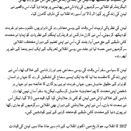
کی اہمیت کو سمجھا تھا۔ لینن کی ابتدائی زندگی میں ہی اُس کے بڑے بھائی
الیگزینڈرکو انقلابی سرگرمیوں کی پاداش میں پھانسی پر چڑھا دیا گیا۔ اس واقعے نے
لینن کی زندگی پر گہرا اثر ڈالا اور اُسے راہ انقلاب کی طرف گامزن کیا۔
لینن کی نظریاتی تربیت اُس وقت کے روسی معاشرے کی نابرابریوں، ظلم و ستم اور غربت
کو دیکھ کر ہوئی۔ اُس نے کارل مارکس اور فریڈرک اینگلز کے نظریات کو اپنایا اور محنت
کش طبقے کے حق میں آواز بلند کی۔ اُس نے اپنی تعلیم کے دوران مختلف انقلابی
سرگرمیوں میں حصہ لیا اور جلد ہی روسی انقلابی تحریک کے ایک اہم رہنما کے طور پر
اُبھرے۔
لینن کا سیاسی سفر اُس وقت کی روسی سماجی جبر اور زار شاہی کے خلاف تھا۔ اُس نے
اپنی زندگی کا مقصد بنا لیا کہ وہ ایک ایسے سماج کی تشکیل کرے گا جہاں ہر انسان
کو برابر کے حقوق حاصل ہوں، جہاں غربت اور بے روزگاری کا خاتمہ ہو، اور جہاں ہر
شخص اپنی محنت کا پورا معاوضہ حاصل کرسکے۔ لیکن یہ سفر آسان نہیں تھا۔ زار
شاہی کے خلاف لڑائی میں لینن کو کئی بار جلاوطن کیا گیا، قید میں ڈالا گیا، لیکن اُس
نے ہمت نہ ہاری۔ اُس نے اپنی جلاوطنی کے دوران بھی انقلابی سرگرمیوں کو جاری رکھا
اور پوری دنیا کے محنت کش طبقے کو متحد کرنے کے لیے کوششیں کیں۔
1917 کا انقلاب، جو تاریخ میں اکتوبر انقلاب کے نام سے جانا جاتا ہے، لینن کی قیادت