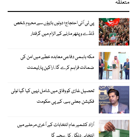
متعلقہ
پی ٹی آئی احتجاج؛ دونوں بازوؤں سے محروم شخص
ڈنڈے و پتھر مارنے کے الزام میں گرفتار
مکہ باہمی دفاعی معاہدہ خطے میں امن کی
ضمانت فراہم کرے گا، اراکین پارلیمنٹ
تحصیل غازی کو وفاق میں شامل نہیں کیا گیا نوٹی
فکیشن جعلی ہے، کے پی حکومت
آزاد کشمیر عام انتخابات کے آخری مرحلے میں
انتخابی دنگل کل سجے گا