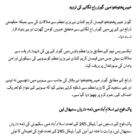
خیبرپختونخوا میں گورنر راج لگانے کی تردید
گورنر خیبرپختونخوا فیصل کریم کنڈی نے وزیراعظم سے ملاقات کی ہے جبکہ حکومتی
ذرائع نے کے پی میں گورنر راج لگانے سے متعلق خبروں کو من گھڑت اور بے بنیاد قرار
دے دیا۔
ایکسیریس نیوز کے مطابق وزیراعظم ہاؤس میں گورنر کے پی کی شہباز شریف سے
ملاقات ہوئی جس میں فیصل کریم کنڈی نے وزیراعظم کو صوبے کی سیکورٹی اور امن
وامان کی صورتحال پر بریف کیا۔
ذرائع کے مطابق گورنر خیبرپختونخوا نے وفاق کی جانب سے صوبے میں دلچسپی نہ لینے
اور غیر سنجیدگی کا وزیراعظم سے شکوہ کرتے ہوئے کہا کہ صوبے کے عوام کو تحریک
انصاف کے رحم و کرم پر چھوڑ دیا گیا ہے۔
پاک فوج نے اسلام آباد میں ذمہ داریاں سنبھال لیں
پاک فوج کے دستوں نے آرٹیکل 245 کے تحت اسلام آباد میں سکیورٹی کی ذمہ داریاں
سنبھال لیں۔ وزارت داخلہ نے آئین کے آرٹیکل 245 کے تحت فوج کی تعیناتی کا نوٹی