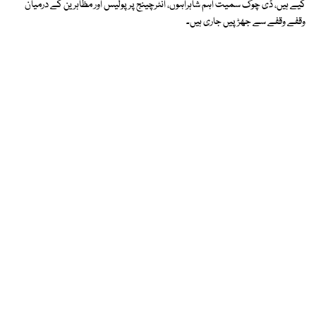
کیے ہیں، ڈی چوک سمیت اہم شاہراہوں، انٹرچینج پر پولیس اور مظاہرین کے درمیان
وقفے وقفے سے جھڑپیں جاری ہیں۔