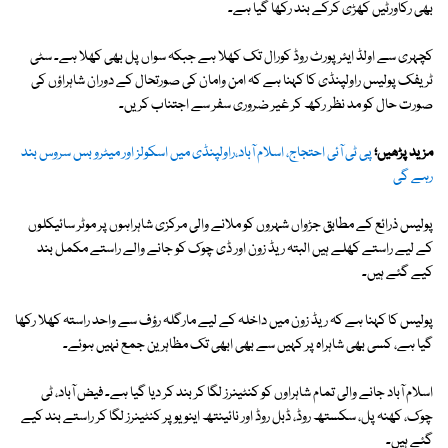
بھی رکاورٹیں کھڑی کرکے بند رکھا گیا ہے۔
کچہری سے اولڈ ایئرپورٹ روڈ کورال تک کھلا ہے جبکہ سواں پل بھی کھلا ہے۔ سٹی
ٹریفک پولیس راولپنڈی کا کہنا ہے کہ امن وامان کی صورتحال کے دوران شاہراؤں کی
صورت حال کو مد نظر رکھ کر غیر ضروری سفر سے اجتناب کریں۔
مزید پڑھیں؛
پی ٹی آئی احتجاج، اسلام آباد،راولپنڈی میں اسکولز اور میٹرو بس سروس بند
رہے گی
پولیس ذرائع کے مطابق جڑواں شہروں کو ملانے والی مرکزی شاہراہوں پر موٹر سائیکلوں
کے لیے راستے کھلے ہیں البتہ ریڈ زون اور ڈی چوک کو جانے والے راستے مکمل بند
کیے گئے ہیں۔
پولیس کا کہنا ہے کہ ریڈ زون میں داخلہ کے لیے مارگلہ رؤف سے واحد راستہ کھلا رکھا
گیا ہے، کسی بھی شاہراہ پر کہیں سے بھی ابھی تک مظاہرین جمع نہیں ہوئے۔
اسلام آباد جانے والی تمام شاہراوں کو کنٹینرز لگا کر بند کر دیا گیا ہے۔ فیض آباد، ٹی
چوک، کھنہ پل، سکستھ روڈ، ڈبل روڈ اور نائینتھ اینویو پر کنٹینرز لگا کر راستے بند کیے
گئے ہیں۔