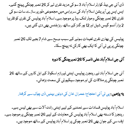
ڈی آئی جی ہیڈ کوارٹر اسلام آباد 3 سو کی مزید نفری لے کر 26 نمبر چونگی پہنچ گئے۔
ایس ایس پی آپریشن اسلام آباد کی سربراہی میں مجموعی طور پر ساڑے سات سو کی
نفری 26 نمبر چونگی و موٹر لنک روڈ پر موجود ہے۔ اسلام آباد پولیس کی نفری کو تقریبا
2 ہزار آنسو گیس شیل اور 12 بور گنز کے ساتھ ربڑ بلٹس بھی دی گئی ہیں۔
پولیس کی بھاری نفری تعینات ہونے کے سبب صبح سے شام 7 بجے تک 26 نمبر
چونگی پر پی ٹی آئی کا ایک بھی کارکن نہ پہنچ سکا۔
آئی جی اسلام آباد علی ناصر کا 26 نمبرچنگی کا دورہ
آئی جی اسلام آباد نے رینجرز، پولیس، اینٹی ٹیررازم اسکواڈ کے اہل کاروں کے ساتھ 26
نمبر چونگی پر ملاقات کی اور موجود سیکیورٹی کی ہمت بڑھائی۔
یہ پڑھیں :
پی ٹی آئی احتجاج؛ عمران خان کی دونوں بہنیں ڈی چوک سے گرفتار
اسلام آباد پولیس فسادات سے نمٹنے کے لیے اینٹی رائٹ آلات سے بھی لیس ہے۔
رینجرز کا دستہ بھی اسلام آباد پولیس کی معاونت کے لیے 26 نمبر چونگی پر موجود ہے۔
ایف سی کے جوان بھی 26 نمبر چوکی پر اسلام آباد پولیس کے ساتھ موجود ہیں۔