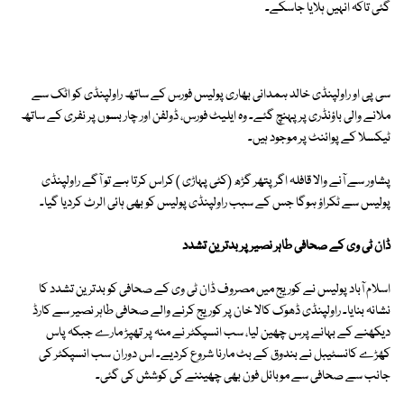
گئی تاکہ انہیں ہلایا جاسکے۔
سی پی او راولپنڈی خالد ہمدانی بھاری پولیس فورس کے ساتھ راولپنڈی کو اٹک سے
ملانے والی باؤنڈری پر پہنچ گئے۔ وہ ایلیٹ فورس، ڈولفن اور چار بسوں پر نفری کے ساتھ
ٹیکسلا کے پوائنٹ پر موجود ہیں۔
پشاور سے آنے والا قافلہ اگر پتھر گڑھ (کٹی پہاڑی ) کراس کرتا ہے تو آگے راولپنڈی
پولیس سے ٹکراؤ ہوگا جس کے سبب راولپنڈی پولیس کو بھی ہائی الرٹ کردیا گیا۔
ڈان ٹی وی کے صحافی طاہر نصیر پر بدترین تشدد
اسلام آباد پولیس نے کوریج میں مصروف ڈان ٹی وی کے صحافی کو بدترین تشدد کا
نشانہ بنایا۔ راولپنڈی ڈھوک کالا خان پر کوریج کرنے والے صحافی طاہر نصیر سے کارڈ
دیکھنے کے بہانے پرس چھین لیا، سب انسپکٹر نے منہ پر تھپڑ مارے جبکہ پاس
کھڑے کانسٹیبل نے بندوق کے بٹ مارنا شروع کردیے۔ اس دوران سب انسپکٹر کی
جانب سے صحافی سے موبائل فون بھی چھیننے کی کوشش کی گئی۔