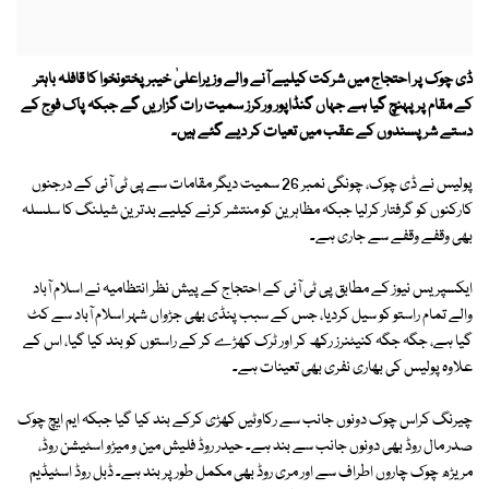
ڈی چوک پر احتجاج میں شرکت کیلیے آنے والے وزیراعلیٰ خیبرپختونخوا کا قافلہ باہتر
کے مقام پر پہنچ گیا ہے جہاں گنڈاپور ورکرز سمیت رات گزاریں گے جبکہ پاک فوج کے
دستے شر پسندوں کے عقب میں تعیات کر دیے گئے ہیں۔
پولیس نے ڈی چوک، چونگی نمبر 26 سمیت دیگر مقامات سے پی ٹی آئی کے درجنوں
کارکنوں کو گرفتار کرلیا جبکہ مظاہرین کو منتشر کرنے کیلیے بدترین شیلنگ کا سلسلہ
بھی وقفے وقفے سے جاری ہے۔
ایکسپریس نیوز کے مطابق پی ٹی آئی کے احتجاج کے پیش نظر انتظامیہ نے اسلام آباد
والے تمام راستو کو سیل کردیا، جس کے سبب پنڈی بھی جڑواں شہر اسلام آباد سے کٹ
گیا ہے، جگہ جگہ کنیٹنرز رکھ کر اور ٹرک کھڑے کر کے راستوں کو بند کیا گیا، اس کے
علاوہ پولیس کی بھاری نفری بھی تعینات ہے۔
چیرنگ کراس چوک دونوں جانب سے رکاوٹیں کھڑی کرکے بند کیا گیا جبکہ ایم ایچ چوک
صدر مال روڈ بھی دونوں جانب سے بند ہے۔ حیدر روڈ فلیش مین و میڑو اسٹیشن روڈ،
مریڑھ چوک چاروں اطراف سے اور مری روڈ بھی مکمل طور پر بند ہے۔ ڈبل روڈ اسٹیڈیم