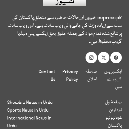
express.pk
خبروں اور حالات حاضرہ سے متعلق پاکستان کی
سب سے زیادہ وزٹ کی جانے والی ویب سائٹ ہے۔ اس ویب سائٹ
پر شائع شدہ تمام مواد کے جملہ حقوق بحق ایکسپریس میڈیا
گروپ محفوظ ہیں۔
ایکسپریس
ضابطہ
Privacy
Contact
کے بارے
اخلاق
Policy
Us
میں
صفحۂ اول
Showbiz News in Urdu
تازہ ترین
Sports News in Urdu
غزہ لہو لہو
International News in
پاکستان
Urdu