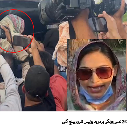
26 نمبر چونگی پر مزید پولیس نفری پہنچ گئی