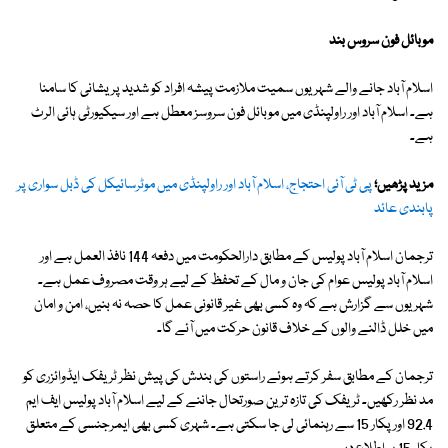
موبائل فون سروس بند
اسلام آباد جانے والے شہریوں سمیت ملازمت پیشہ افراد کو شدید پریشانی کا سامنا
ہے۔ اسلام آباد اور راولپنڈی میں موبائل فون سروسز معطل ہے اور سیکیورٹی ہائی الرٹ
ہے۔
مزید پڑھیں؛
پی ٹی آئی احتجاج، اسلام آباد اور راولپنڈی میں موٹرسائیکل کی ڈبل سواری پر
پابندی عائد
ترجمان اسلام آباد پولیس کے مطابق دارالحکومت میں دفعہ 144 نافذ العمل ہے اور
اسلام آباد پولیس عوام کی جان و مال کے تحفظ کے لیے ہر وقت مصروف عمل ہے۔
شہریوں سے گزارش ہے کہ وہ کسی بھی غیر قانونی عمل کا حصہ نہ بنیں، امن و امان
میں خلل ڈالنے والوں کے خلاف قانون حرکت میں آئے گا۔
ترجمان کے مطابق سفر کرتے ہوئے راستوں کی بندش کی پیش نظر ٹریفک ایڈوائزری کو
مد نظر رکھیں۔ ٹریفک کی تازہ ترین صورتحال جاننے کے لیے اسلام آباد پولیس ایف ایم
92.4 اور پکار 15 سے رہنمائی لی جا سکتی ہے۔ شہری کسی بھی ایمرجنسی کے متعلق