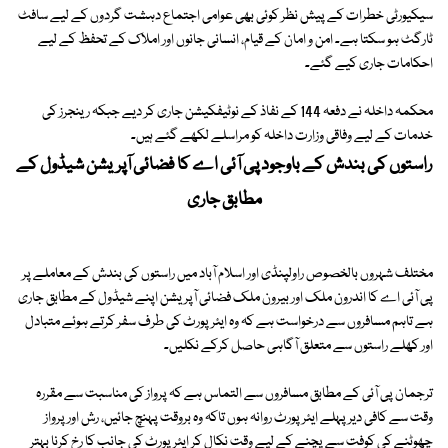
سیکیورٹی خطرات کے پیش نظر کوئی بھی عوامی اجتماع دہشت گردوں کے لیے سافٹ
ٹارگٹ ہو سکتا ہے۔ امن و امان کے قیام، انسانی جانوں اور املاک کے تحفظ کے لیے
احکامات جاری کیے گئے۔
محکمہ داخلہ نے دفعہ 144 کے نفاذ کے نوٹیفکیشن جاری کر دیے جبکہ رینجرز کی
خدمات کے لیے وفاقی وزارت داخلہ کو مراسلے لکھے گئے ہیں۔
راستوں کی بندش کے باوجود پی آئی اے کا فضائی آپریشن شیڈول کے
مطابق جاری
مختلف شہروں بالخصوص راولپنڈی اور اسلام آباد میں راستوں کی بندش کے معاملے پر
پی آئی اے کا اندرون ملک اور بیرون ملک فضائی آپریشن اپنے شیڈول کے مطابق جاری
ہے تاہم مسافروں سے درخواست ہے کہ وہ ایئرپورٹ کی طرف سفر کرتے ہوئے متبادل
اور کھلے راستوں سے متعلق آگاہی حاصل کرکے نکلیں۔
ترجمان پی آئی کے مطابق مسافروں سے التماس ہے کہ پرواز کی مناسبت سے مقررہ
وقت سے کافی دیر پہلے ایئرپورٹ روانہ ہوں تاکہ وہ بروقت پہنچ جائیں، رش اور پرواز
چھوٹنے کی کوفت سے پچنے کے لیے وقت نکال کر ایئرپورٹ کی جانب کا رخ کرنا بہتر