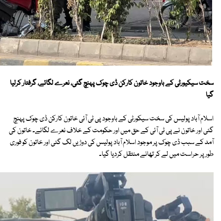
سخت سیکیورٹی کے باوجود خاتون کارکن ڈی چوک پہنچ گئی، نعرے لگائے، گرفتار کرلیا
گیا
اسلام آباد پولیس کی سخت سیکورٹی کے باوجود پی ٹی آئی خاتون کارکن ڈی چوک پہنچ
گئی اور خاتون نے پی ٹی آئی کے حق میں اور حکومت کے خلاف نعرے لگائے۔ خاتون کی
آمد کے سبب ڈی چوک پر موجود اسلام آباد پولیس کی دوڑیں لگ گئی اور خاتون کو فوری
طور پر حراست میں لے کر تھانے منتقل کردیا گیا۔