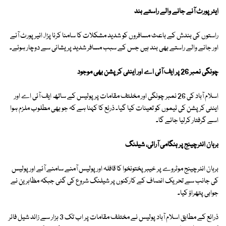
ایئرپورٹ آنے جانے والے راستے بند
راستوں کی بندش کے باعث مسافروں کو شدید مشکلات کا سامنا کرنا پڑا، ائیرپورٹ آنے
اور جانے والے راستے بھی بند ہیں جس کے سبب مسافر شدید پریشانی سے دوچار ہوئے۔
چونگی نمبر 26 پر ایف آئی اے اور اینٹی کرپشن بھی موجود
اسلام آباد کی 26 نمبر چونگی اور مخلتف مقامات پر پولیس کے ساتھ ایف آئی اے اور
اینٹی کرپشن کی ٹیموں کو تعینات کیا گیا۔ ذرئع کا کہنا ہے کہ جو بھی مطلوب ملزم ہوا
اسے گرفتار کرلیا جائے گا۔
برہان انٹرچینج پر ہنگامی آرائی، شیلنگ
برہان انٹرچینج موٹروے پر خیبرپختونخوا کا قافلہ اور پولیس آمنے سامنے آئے اور پولیس
کی جانب سے تحریک انصاف کے کارکنوں پر شیلنگ شروع کی گئی جبکہ مظاہرین نے
جوابی پتھراؤ کیا۔
ذرائع کے مطابق اسلام آباد پولیس نے مختلف مقامات پر اب تک 3 ہزار سے زائد شیل فائر