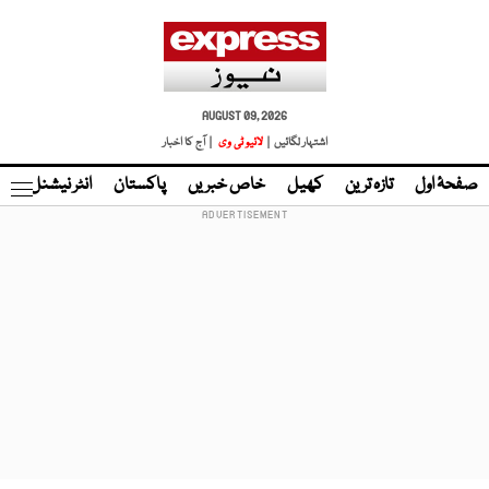
AUGUST 09, 2026
اشتہار لگائیں |
لائیو ٹی وی
| آج کا اخبار
صفحۂ اول
تازہ ترین
کھیل
خاص خبریں
پاکستان
انٹر نیشنل
ٹا