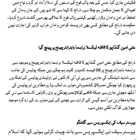
فکیشن جاری کیا، جس کے بعد پاک فوج کے دستوں کی اسلام آباد اور گرد و نواح میں
تعیناتی کا عمل مکمل ہو چکا ہے۔ ذرائع کا کہنا ہے کہ شہریوں کے جان و مال کے
تحفظ اور امن و امان برقرار رکھنے کیلئے پاک فوج کا علاقے بھر میں گشت شروع کردیا۔
حکومت ذرائع کے مطابق کسی بھی شرپسند کو امن و امان خراب کرنے کی اجازت نہیں
دی جائے گی۔
علی امین گنڈاپورکا قافلہ ٹیکسلا براہما باہترانٹرچینج پرپہنچ گیا
ذرائع کے مطابق علی امین گنڈاپورکا قافلہ ٹیکسلا براہما باہترانٹرچینج پرموجود ہے
براہمہ باہترانٹرچینج پر 90 فیصد کنٹینرز کلیئر ہو چکے ہیں جبکہ پولیس کی جانب
سے شدید شیلنگ کی جارہی ہے پی ٹی آئی کارکنوں نے راولپنڈی پولیس کےاہلکاروں
پرپتھراؤ کیا چونگی نمبر26،کشمیرہائی موٹروے لنک روڈ پر مظاہرین اور پولیس کی
آنکھ مچولی جاری ہے جبکہ قافلےکو26نمبرچونگی پر بڑی رکاوٹوں کاسامنا ہے اس کے
علاوہ مظاہرین نے آنسو گیس کے اثرات سے بچنے کے لیے موٹروے کے اردگرد موجود
جھاڑیوں کو آگ لگئی ہوئی ہے۔
بیرسٹر سیف کی ایکسپریس سے گفتگو
بیرسٹر سیف نے ایکسپریس سے بات چیت کرتے ہوئے کہا کہ اسلام