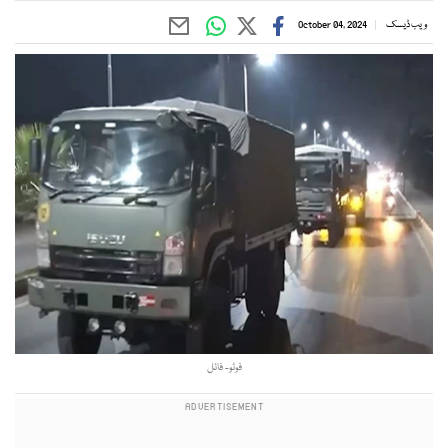
ویب ڈیسک
October 04, 2024
فوٹو- فائل