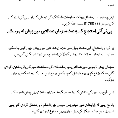
ہے۔
اپنی پروازوں سے متعلق بروقت معلومات یا بکنگ کی تبدیلی کے لیے پی آئی اے کے
کال سینٹر 786 786 111 سے رابطہ کریں۔
پی ٹی آئی احتجاج کے باعث ملزمان عدالتوں میں پیش نہ ہو سکے
پی ٹی آئی احتجاج کے باعث جیل سے ملزمان عدالتوں میں پیش نہیں کیے جا سکے،
جیل سے ملزمان عدالت لانے والے گارڈز کی احتجاج میں ڈیوٹیاں لگائی گئی ہیں۔
ملزمان پیش نا ہونے سے عدالتوں میں مقدمات کی سماعت بغیر کارروائی ملتوی کر دی
گئی جبکہ ضلع کچہری جوڈیشل کمپلیکس صبح دس بجے کے بعد مکمل ویران
ہوگیا۔
اسی طرح، راستوں کی بندش کے باعث دیگر ملزمان اور سائلان بھی پیش نا ہو سکے۔
واضح رہے کہ راولپنڈی میں میٹرو بس سروس بھی تاحکم ثانی معطل کر دی گئی ہے،
شہر بھر میں موٹر سائیکل کی ڈبل سواری بھی ممنوع قرار دی گئی ہے۔