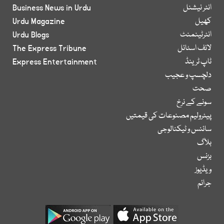
انٹر نیشنل
Business News in Urdu
کھیل
Urdu Magazine
انٹرٹینمنٹ
Urdu Blogs
لائف اسٹائل
The Express Tribune
ٹاپ ٹرینڈ
Express Entertainment
دلچسپ و عجیب
صحت
سونے کے نرخ
پیٹرولیم مصنوعات کی قیمتیں
سائنس و ٹیکنالوجی
بلاگ
بزنس
ویڈیوز
جرائم