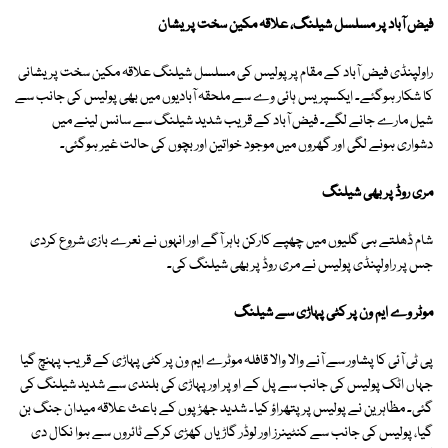
فیض آباد پر مسلسل شیلنگ، علاقہ مکین سخت پریشان
راولپنڈی فیض آباد کے مقام پر پولیس کی مسلسل شیلنگ علاقہ مکین سخت پریشانی
کا شکار ہوگئے۔ ایکسپریس ہائی وے سے ملحقہ آبادیوں میں بھی پولیس کی جانب سے
شیل مارے جانے لگے۔ فیض آباد کے قریب شدید شیلنگ سے سانس لینے میں
دشواری ہونے لگی اور گھروں میں موجود خواتین اور بچوں کی حالت غیر ہوگئی۔
مری روڈ پر بھی شیلنگ
شام ڈھلتے ہی گلیوں میں چھپے کارکن باہر آگے اور انہوں نے نعرے بازی شروع کردی
جس پر راولپنڈی پولیس نے مری روڈ پر بھی شیلنگ کی۔
موٹر وے ایم ون پر کٹی پہاڑی سے شیلنگ
پی ٹی آئی کا پشاور سے آنے والا والا قافلہ موٹرے ایم ون پر کٹی پہاڑی کے قریب پہنچ گیا
جہاں اٹک پولیس کی جانب سے پل کے اوپر اور پہاڑی کی بلندی سے شدید شیلنگ کی
گئی۔ مظاہرین نے پولیس پر پتھراؤ کیا۔ شدید جھڑپوں کے باعث علاقہ میدان جنگ بن
گیا، پولیس کی جانب سے کنٹینرز اور لوڈر گاڑیاں کھڑی کرکے ٹائروں سے ہوا نکال دی