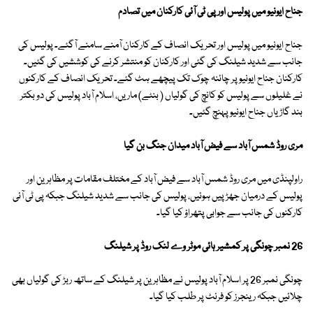
جناح ایونیو میں پولیس اور پی ٹی آئی کارکنان میں تصادم
جناح ایونیو میں پولیس اور تحریک انصاف کے کارکنان آمنے سامنے آگئے۔ پولیس کی
جانب سے شدید شیلنگ کی گئی اور کارکنان کو منتشر کرنے کی کوششیں کی گئیں۔
کارکنان جناح ایونیو پر چائنہ چوک تک پیچھے ہٹ گئے۔ تحریک انصاف کے کارکنوں
نے غلیلوں سے پولیس کو کانچ کی گولیاں ( بنٹے) ماریں، اسلام آباد پولیس کی دو بکتر
بند گاڑیاں جناح ایونیو پہنچ گئیں۔
مری روڈ شمس آباد سے فیض آباد میدان جنگ بن گیا
راولپنڈی میں مری روڈ شمس آباد سے فیض آباد کے مختلف مقامات پر مظاہرین اور
پولیس کے درمیان جھڑپیں ہوئیں، پولیس کی جانب سے شدید شیلنگ جبکہ پی ٹی آئی
کارکنوں کی جانب سے جوابی پتھراؤ کیا گیا۔
26 نمبر چونگی پر کمشیر ہائی موٹر وے لنک روڈ پر شیلنگ
چونگی نمبر 26 پر اسلام آباد پولیس نے مظاہرین پر شیلنگ کے ساتھ ربڑ کی گولیاں بھی
چلائیں جبکہ رینجرز کو فرنٹ پر طلب کیا گیا۔