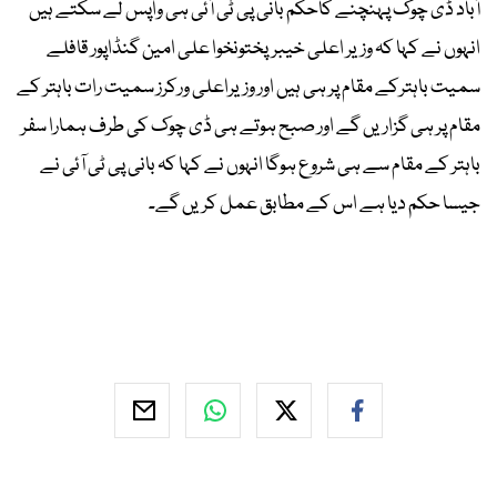
آباد ڈی چوک پہنچنے کاحکم بانی پی ٹی آئی ہی واپس لے سکتے ہیں
انہوں نے کہا کہ وزیر اعلی خیبرپختونخوا علی امین گنڈاپور قافلے
سمیت باہترکے مقام پر ہی ہیں اور وزیراعلی ورکرز سمیت رات باہتر کے
مقام پر ہی گزاریں گے اور صبح ہوتے ہی ڈی چوک کی طرف ہمارا سفر
باہتر کے مقام سے ہی شروع ہوگا انہوں نے کہا کہ بانی پی ٹی آئی نے
جیسا حکم دیا ہے اس کے مطابق عمل کریں گے۔