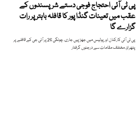
پی ٹی آئی احتجاج فوجی دستے شرپسندوں کے
عقب میں تعینات گنڈا پور کا قافلہ باہتر پر رات
گزارے گا
پی ٹی آئی کارکنان اور پولیس میں جھڑپیں جاری، چونگی 26 پر آئی جی کے قافلے پر
پتھراؤ، مختلف مقامات سے درجنوں گرفتار