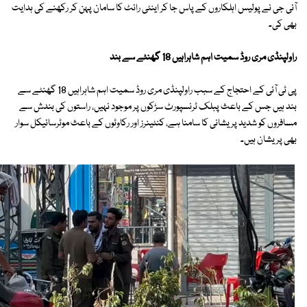
آئی جی نے پولیس اہلکاروں کے پاس جا کر اینٹی رائٹ کا سامان پہن کر رکھنے کی ہدایت
بھی کی۔
راولپنڈی مری روڈ سمیت اہم شاہراہیں 18 گھنٹے سے بند
پی ٹی آئی کے احتجاج کے سبب راولپنڈی مری روڈ سمیت اہم شاہراہیں 18 گھنٹے سے
بند ہیں جس کے باعث پبلک ٹرنسپورٹ سڑکوں پر موجود نہیں، راستوں کی بندش سے
مسافروں کو شدید پریشانی کا سامنا ہے، کنٹینرز اور رکاوٹوں کے باعث موٹرسائیکل سوار
بھی پریشان ہیں۔