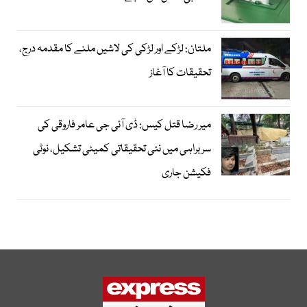
ملتان: لڑکے اور لڑکی کی لاشیں ملنے کا مقدمہ درج،
تحقیقات کا آغاز
میر رضا قتل کیس: ڈی آئی جی عامر فاروقی کی
سربراہی میں نئی تحقیقاتی کمیٹی تشکیل، نوٹی
فکیشن جاری