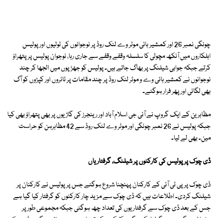
چونگی نمبر 26 اور کمشیر ہائی موٹر وے لنک روڈ پر نوجوانوں کی ٹولیوں اور پولیس
اہلکاروں میں آنکھ مچولی کا سلسلہ وقفے وقفے سے جاری رہا، نوجوان پولیس پر پتھراؤ
کرتے جبکہ جوابی شیلنگ پر بھاگ جاتے ہیں۔ پولیس کو جھڑپوں میں الجھا کر چند
نوجوانوں نے کمشیر ہائی وے و موٹر لنک روڈ پر چند مقامات پر ٹائروں اور کپڑوں کو آگ
بھی لگائی اور پھر فرار ہوگئے۔
مظاہرین کے ایک گروپ نے آئی جی اسلام آباد اور رینجرز کی گاڑیوں پر بھی پتھراؤ بھی کیا
جبکہ پولیس نے 26 نمبر چونگی اور موٹر وے لنک روڈ سے 42 مظاہرہن کو حراست
مین۔ بھی لے لیا۔
ڈی چوک پر پولیس کی کارکنوں پر شیلنگ، گرفتاریاں
ڈی چوک پر پی ٹی آئی کے کارکنان پہنچنا شروع ہوگئے جس پر پولیس نے کارکنان پر
شیلنگ کردی۔ اطلاعات ہیں کہ ڈی چوک سے مزید چار کارکنوں کو گرفتار کیا گیا ہے
جس کے بعد ڈی چوک سے گرفتاریوں کی تعداد چھ ہوگئی جبکہ مجموعی طور پر