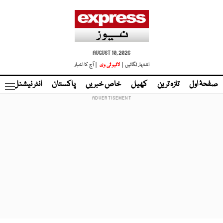
AUGUST 10, 2026
اشتہار لگائیں |
لائیو ٹی وی
| آج کا اخبار
صفحۂ اول
تازہ ترین
کھیل
خاص خبریں
پاکستان
انٹر نیشنل
ٹا