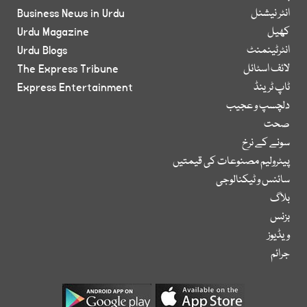
انٹر نیشنل
Business News in Urdu
کھیل
Urdu Magazine
انٹرٹینمنٹ
Urdu Blogs
لائف اسٹائل
The Express Tribune
ٹاپ ٹرینڈ
Express Entertainment
دلچسپ و عجیب
صحت
سونے کے نرخ
پیٹرولیم مصنوعات کی قیمتیں
سائنس و ٹیکنالوجی
بلاگ
بزنس
ویڈیوز
جرائم