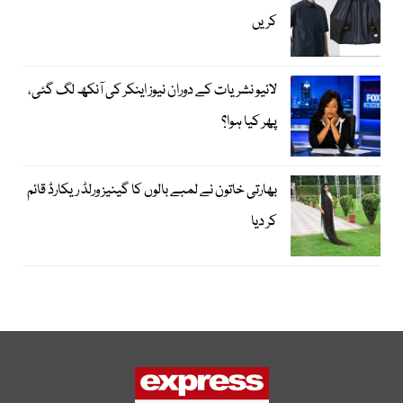
کریں
لائیو نشریات کے دوران نیوز اینکر کی آنکھ لگ گئی،
پھر کیا ہوا؟
بھارتی خاتون نے لمبے بالوں کا گینیز ورلڈ ریکارڈ قائم
کر دیا