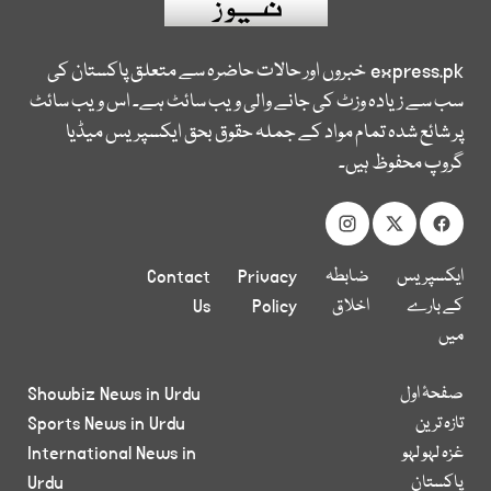
express.pk
خبروں اور حالات حاضرہ سے متعلق پاکستان کی
سب سے زیادہ وزٹ کی جانے والی ویب سائٹ ہے۔ اس ویب سائٹ
پر شائع شدہ تمام مواد کے جملہ حقوق بحق ایکسپریس میڈیا
گروپ محفوظ ہیں۔
ایکسپریس
ضابطہ
Privacy
Contact
کے بارے
اخلاق
Policy
Us
میں
صفحۂ اول
Showbiz News in Urdu
تازہ ترین
Sports News in Urdu
غزہ لہو لہو
International News in
پاکستان
Urdu