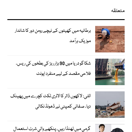
متعلقہ
برطانیہ میں کھیتوں کے نیچے رومن دور کا شاندار
موزیک برآمد
شکاگو دریا میں 90 ہزار ربڑ کی بطخوں کی ریس،
فلاحی مقصد کے لیے منفرد ایونٹ
اٹلی: لاکھوں ڈالر کا لاٹری ٹکٹ کچرے میں پھینک
دیا، صفائی کمپنی نے ڈھونڈ نکالی
گرمی میں ٹھنڈا رہیں، پنکھے والی شرٹ استعمال