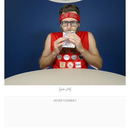
[فائل-فوٹو]