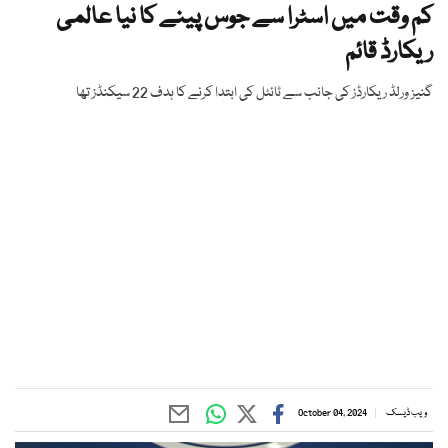
کم وقت میں اسٹرا سے جوس پینے کا نیا عالمی
ریکارڈ قائم
گنیز ورلڈ ریکارڈز کی جانب سے ٹائٹل کی ابتدا کرنے کا ہدف 22 سیکنڈز تھا
ویب ڈیسک
October 04, 2024