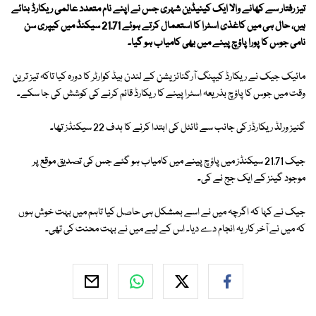
تیز رفتار سے کھانے والا ایک کینیڈین شہری جس نے اپنے نام متعدد عالمی ریکارڈ بنائے
ہیں، حال ہی میں کاغذی اسٹرا کا استعمال کرتے ہوئے 21.71 سیکنڈ میں کیپری سن
نامی جوس کا پورا پاؤچ پینے میں بھی کامیاب ہو گیا۔
مائیک جیک نے ریکارڈ کیپنگ آرگنائزیشن کے لندن ہیڈ کوارٹر کا دورہ کیا تاکہ تیز ترین
وقت میں جوس کا پاؤچ بذریعہ اسٹرا پینے کا ریکارڈ قائم کرنے کی کوشش کی جا سکے۔
گنیز ورلڈ ریکارڈز کی جانب سے ٹائٹل کی ابتدا کرنے کا ہدف 22 سیکنڈز تھا۔
جیک 21.71 سیکنڈز میں پاؤچ پینے میں کامیاب ہو گئے جس کی تصدیق موقع پر
موجود گینز کے ایک جج نے کی۔
جیک نے کہا کہ اگرچہ میں نے اسے بمشکل ہی حاصل کیا تاہم میں بہت خوش ہوں
کہ میں نے آخر کار یہ انجام دے دیا۔ اس کے لیے میں نے بہت محنت کی تھی۔