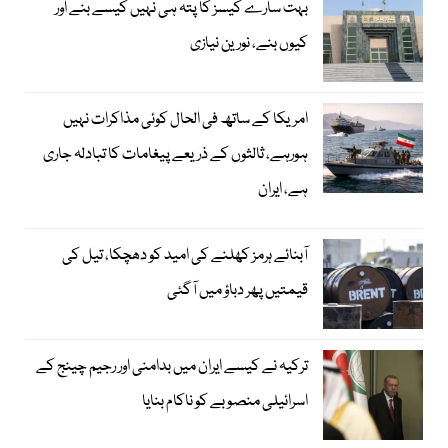
بہت سارے کیسز کا پتہ ہی نہیں کیسے بنے اور
کیوں بنے، نورین نیازی
امریکا کے ساتھ فی الحال کوئی مذاکرات نہیں
ہورہے، ثالثوں کے ذریعے پیغامات کا تبادلہ جاری
ہے، ایران
آبنائے ہرمز کھلنے کی امید کو دھچکا، تیل کی
قیمتیں پھر دباؤ میں آگئی
ترکیہ نے کیسے ایران میں بدامنی اور رجیم چینج کے
اسرائیلی منصوبے کو ناکام بنایا