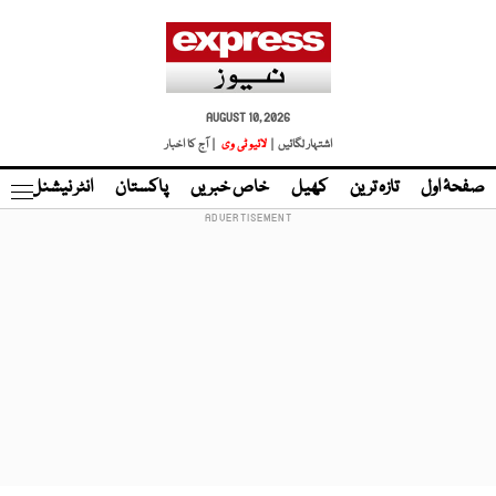
AUGUST 10, 2026
اشتہار لگائیں |
لائیو ٹی وی
| آج کا اخبار
صفحۂ اول
تازہ ترین
کھیل
خاص خبریں
پاکستان
انٹر نیشنل
ٹا