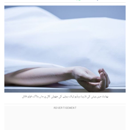
بھارت میں بیٹی کی نازیبا ویڈیو لیک ہونے کی جھوٹی کال پر ماں ہلاک، فوٹو: فائل