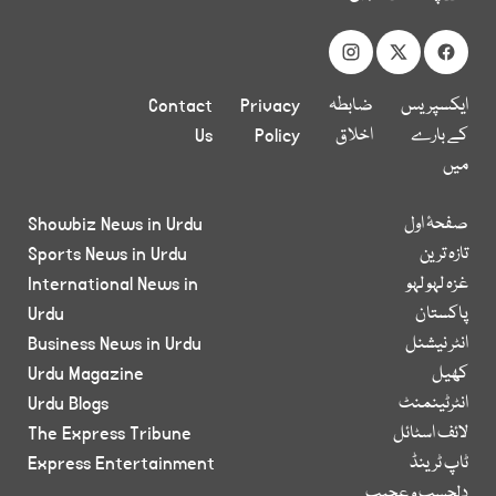
ایکسپریس
ضابطہ
Privacy
Contact
کے بارے
اخلاق
Policy
Us
میں
صفحۂ اول
Showbiz News in Urdu
تازہ ترین
Sports News in Urdu
غزہ لہو لہو
International News in
پاکستان
Urdu
انٹر نیشنل
Business News in Urdu
کھیل
Urdu Magazine
انٹرٹینمنٹ
Urdu Blogs
لائف اسٹائل
The Express Tribune
ٹاپ ٹرینڈ
Express Entertainment
دلچسپ و عجیب