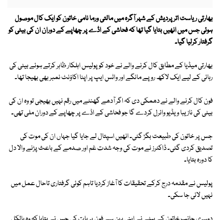
بھارتی ریاست اتر پردیش کے شہر آگرہ میں مالتی ورما نامی خاتون کو ایک کال موصول
ہوئی جس میں انھیں بتایا گیا تھا کہ فحاشی کے اڈے پر چھاپے کے دوران ان کی بیٹی کو
گرفتار کرلیا گیا۔
بھارتی میڈیا کے مطابق کال کرنے والے نے خود کو پولیس اہلکار ظاہر کرتے ہوئے بیٹی کی
رہائی کے لیے ایک لاکھ روپے مانگے اور واٹس ایپ پر اپنا اکاؤنٹ نمبر بھی بھیجا تھا۔
فون کال کرنے والے نے دھمکی دی کہ اگر آدھے گھنٹے میں رقم نہیں بھیجی تو وہ ان کی
بیٹی کی نازیبا ویڈیو وائرل کردے گا جو فحاشی کے اڈے پر چھاپے کے دوران ملی تھی۔
جس پر خاتون کی طبیعت بگڑ گئی۔ انھیں اسپتال لے جایا گیا جہاں ان کی موت کی
تصدیق کردی گئی۔ ڈاکٹرز نے موت کی وجہ شدت غم اور صدمے کے باعث پڑنے والا دل
کا دورہ بتایا۔
پولیس نے مقدمہ درج کرکے تحقیقات کا آغاز کردیا تاہم کوئی گرفتاری تاحال عمل میں
نہیں لائی جا سکی۔
دوسری جانب خاتون کے بیٹے نے اپنی بہن سے فون پر بات کی جس نے بتایا کہ وہ بالکل