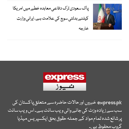
پاک سعودی ترک دفاعی معاہدہ خطے میں امریکا
کیلئے بدلتی سوچ کی علامت ہے، ایرانی وزارت
خارجہ
express.pk
خبروں اور حالات حاضرہ سے متعلق پاکستان کی
سب سے زیادہ وزٹ کی جانے والی ویب سائٹ ہے۔ اس ویب سائٹ
پر شائع شدہ تمام مواد کے جملہ حقوق بحق ایکسپریس میڈیا
گروپ محفوظ ہیں۔