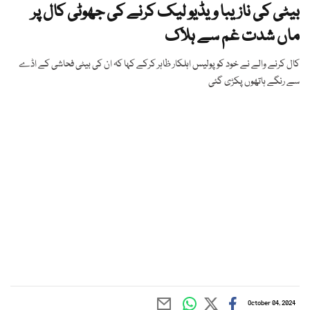
بیٹی کی نازیبا ویڈیو لیک کرنے کی جھوٹی کال پر
ماں شدت غم سے ہلاک
کال کرنے والے نے خود کو پولیس اہلکار ظاہر کرکے کہا کہ ان کی بیٹی فحاشی کے اڈے
سے رنگے ہاتھوں پکڑی گئی
October 04, 2024