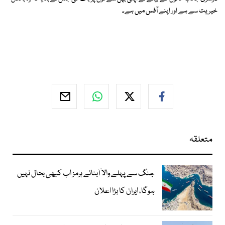
خیریت سے ہے اور اپنے آفس میں ہے۔
متعلقہ
جنگ سے پہلے والا آبنائے ہرمز اب کبھی بحال نہیں
ہوگا، ایران کا بڑا اعلان