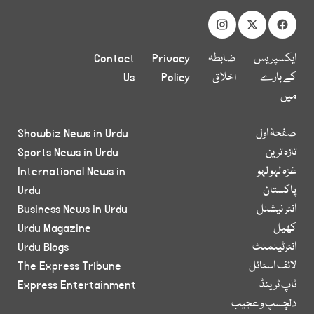
ایکسپریس
ضابطہ
Privacy
Contact
کے بارے
اخلاق
Policy
Us
میں
صفحۂ اول
Showbiz News in Urdu
تازہ ترین
Sports News in Urdu
غزہ لہو لہو
International News in
پاکستان
Urdu
انٹر نیشنل
Business News in Urdu
کھیل
Urdu Magazine
انٹرٹینمنٹ
Urdu Blogs
لائف اسٹائل
The Express Tribune
ٹاپ ٹرینڈ
Express Entertainment
دلچسپ و عجیب