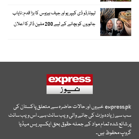
لیونارڈو ڈی کیپریو اور جیف بیزوس کا بڑا قدم: نایاب
جانوروں کو بچانے کے لیے 200 ملین ڈالر کا اعلان
express.pk
خبروں اور حالات حاضرہ سے متعلق پاکستان کی
سب سے زیادہ وزٹ کی جانے والی ویب سائٹ ہے۔ اس ویب سائٹ
پر شائع شدہ تمام مواد کے جملہ حقوق بحق ایکسپریس میڈیا
گروپ محفوظ ہیں۔