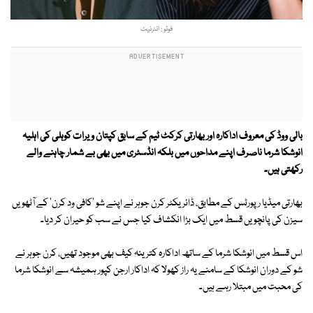
فوٹو : انٹرنیٹ
بالی ووڈ کی معروف اداکارہ اور بھارتی کرکٹ ٹیم کے سابق کپتان ویرات کوہلی کی اہلیہ
انوشکا شرما ناصرف اپنے مداحوں میں بلکہ انڈسٹری میں بھی بے شمار چاہنے والے
رکھتی ہیں۔
بھارتی میڈیا رپورٹس کے مطابق، ڈائریکٹر کرن جوہر نے اپنے شو 'کافی ود کرن' کے آٹھویں
سیزن کی پانچویں قسط میں ایک بڑا انکشاف کیا جس نے سب کو حیران کر دیا۔
اس قسط میں انوشکا شرما کے ساتھ اداکارہ کترینہ کیف بھی موجود تھیں، کرن جوہر نے
شو کے دوران انوشکا کے سامنے یہ راز کھولا کہ اداکار ارجن کپور ہمیشہ سے انوشکا شرما
کی محبت میں مبتلا رہے ہیں۔