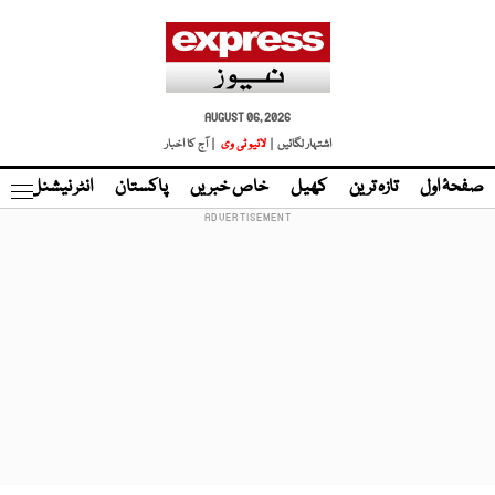
AUGUST 06, 2026
اشتہار لگائیں |
لائیو ٹی وی
| آج کا اخبار
صفحۂ اول
تازہ ترین
کھیل
خاص خبریں
پاکستان
انٹر نیشنل
ٹا