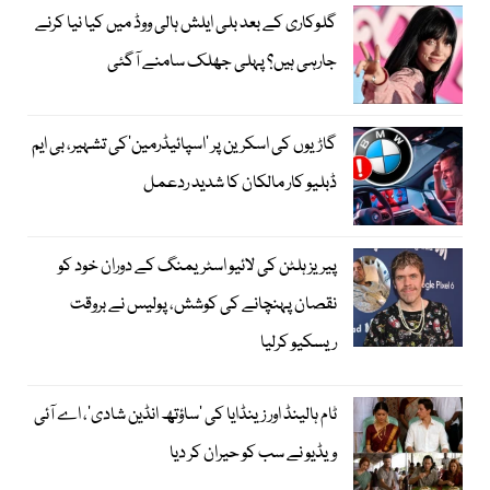
گلوکاری کے بعد بلی ایلش ہالی ووڈ میں کیا نیا کرنے
جارہی ہیں؟ پہلی جھلک سامنے آگئی
گاڑیوں کی اسکرین پر ’اسپائیڈرمین‘کی تشہیر، بی ایم
ڈبلیو کار مالکان کا شدید ردعمل
پیریز ہلٹن کی لائیو اسٹریمنگ کے دوران خود کو
نقصان پہنچانے کی کوشش، پولیس نے بروقت
ریسکیو کرلیا
ٹام ہالینڈ اور زینڈایا کی ’ساؤتھ انڈین شادی‘، اے آئی
ویڈیو نے سب کو حیران کر دیا