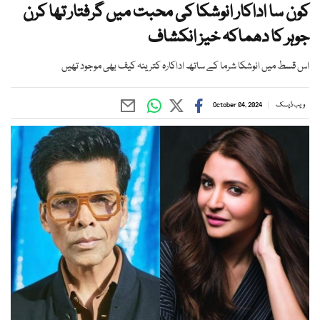
کون سا اداکار انوشکا کی محبت میں گرفتار تھا کرن
جوہر کا دھماکہ خیز انکشاف
اس قسط میں انوشکا شرما کے ساتھ اداکارہ کترینہ کیف بھی موجود تھیں
ویب ڈیسک
October 04, 2024