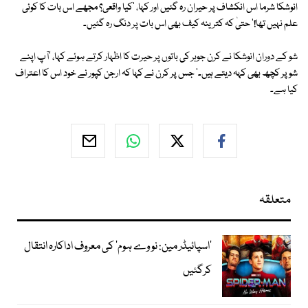
انوشکا شرما اس انکشاف پر حیران رہ گئیں اور کہا، 'کیا واقعی؟ مجھے اس بات کا کوئی
علم نہیں تھا!' حتیٰ کہ کترینہ کیف بھی اس بات پر دنگ رہ گئیں۔
شو کے دوران انوشکا نے کرن جوہر کی باتوں پر حیرت کا اظہار کرتے ہوئے کہا، 'آپ اپنے
شو پر کچھ بھی کہہ دیتے ہیں۔' جس پر کرن نے کہا کہ ارجن کپور نے خود اس کا اعتراف
کیا ہے۔
متعلقہ
’اسپائیڈر مین: نو وے ہوم‘ کی معروف اداکارہ انتقال
کرگئیں