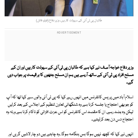
طالبان پی ٹی آئی کے سہولت کار ہیں، وزیر دفاع (فوٹو: فائل)
وزیر دفاع خواجہ آصف نے کہا ہے کہ طالبان پی ٹی آئی کے سہولت کار ہیں اور ان کے
مسلح افراد پی ٹی آئی کے ساتھ آرہے ہیں ہم ان مسلح جتھوں کا ہر قیمت پر جواب دیں
گے۔
اسلام آباد میں پریس کانفرنس میں انہوں ںے کہا کہ پی ٹی آئی والوں سے کہا تھا کہ آپ
کو جو بھی احتجاج یا جلسہ کرنا ہے وہ شنگھائی تعاون تنظیم کے اجلاس کے بعد کرلیں
لیکن وہ بضد رہے، ان کا مقصد اس کانفرنس کو اس عزت افزائی کو ناکام کرنا ہے ورنہ وہ
احتجاج دس دن بعد کرلیتے۔
انہوں نے کہا کہ کچھ نہیں ہوگا بس ہنگامہ ہوگا، وہ چاہتے ہیں دو چار لاشیں گریں اور