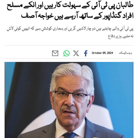
طالبان پی ٹی آئی کے سہولت کار ہیں اور انکے مسلح
افراد گنڈاپور کے ساتھ آرہے ہیں خواجہ آصف
پی ٹی آئی والے چاہتے ہیں دو چار لاشیں گریں اور ہماری کوشش ہے کہ انہیں کوئی لاش
نہ ملے، وزیر دفاع
ویب ڈیسک
October 05, 2024