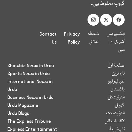
گروپ محفوظ ہیں۔
ایکسپریس
ضابطہ
Privacy
Contact
کے بارے
اخلاق
Policy
Us
میں
صفحۂ اول
Showbiz News in Urdu
تازہ ترین
Sports News in Urdu
غزہ لہو لہو
International News in
پاکستان
Urdu
انٹر نیشنل
Business News in Urdu
کھیل
Urdu Magazine
انٹرٹینمنٹ
Urdu Blogs
لائف اسٹائل
The Express Tribune
ٹاپ ٹرینڈ
Express Entertainment