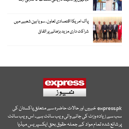
پاک امریکا اقتصادی تعاون، سویا بین شعبے میں
شراکت داری مزید بڑھانے پر اتفاق
express.pk
خبروں اور حالات حاضرہ سے متعلق پاکستان کی
سب سے زیادہ وزٹ کی جانے والی ویب سائٹ ہے۔ اس ویب سائٹ
پر شائع شدہ تمام مواد کے جملہ حقوق بحق ایکسپریس میڈیا