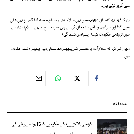
سے گریز کرتے ہیں۔
ان کا کہنا تھا کہ سال 2014ء میں بھی اسلام آباد پر مسلح حملہ کیا گیا، آج بھی علی
امین گنڈاپور سرکاری وسائل استعمال کررہے ہیں جب مسلح جتھے اسلام آباد آرہے
ہوں تو وفاقی حکومت کیسا ریسپانس دے گی؟
انہوں نے کہا کہ اسلام آباد پر حملے کے پیچھے افغانستان میں بیٹھے دشمن ملوث
ہیں۔
متعلقہ
کراچی: لائنز ایریا کے مکینوں کا 15 روز سے پانی کی