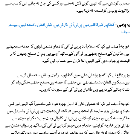
ہماری کوشش ہے کہ انہیں کوئی لاش نہ ملے اور کسی کی جان نہ جائے اس کا سب سے
بڑا ثبوت پولیس کو اسلحہ نہ دینا ہے۔
یہ پڑھیں :
گنڈاپور کے قافلے میں پی ٹی آئی کارکن ہیں، کوئی افغان باشندہ نہیں، بیرسٹر
سیف
خواجہ آصف نے کہا کہ اسلام آباد پر پی ٹی آئی کا دھاوا دشمن قوتوں کا حملہ سمجھتے
ہیں، طالبان کے مسلح جتھے پی ٹی آئی کے ساتھ آرہے ہیں ہم ان مسلح جتھوں کا ہر
قیمت پر جواب دیں گے، انہیں الٹا کر ان سے حساب لیں گے۔
وزیر دفاع نے کہا کہ وزیراعلیٰ علی امین گنڈاپور سرکاری وسائل استعمال کررہے
ہیں،سیکڑوں افغان باشندے بھی اس جتھے کا حصہ ہیں مسلح جتھے ملکی وقار کو
نشانہ بنانے کے درپے ہیں طالبان پی ٹی آئی کے سہولت کار ہیں۔
خواجہ آصف نے کہا کہ عمران خان کا اصل چہرہ عوام کے سامنے آگیا انہوں نے کس
بنیاد پر بھارتی وزیر خارجہ کو احتجاج میں شرکت کی دعوت دی، پی ٹی آئی والے دل میں
جاکر جلسہ کریں اور مودی کو بلالیں، پی ٹی آئی کا والی وارث جے شنکر اور مودی ہے
بھارتی وزیر خارجہ کو اپنے احتجاج میں موعو کرنا پی ٹی آئی کی ساکھ پر سوالیہ نشان ہے
حالاں کہ ہمارا تو یہ حال ہے کہ ہم عالمی فورمز پر آمنے سامنے ہوں ہو ہاتھ ملانے