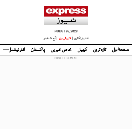
AUGUST 08, 2026
اشتہار لگائیں |
لائیو ٹی وی
| آج کا اخبار
صفحۂ اول
تازہ ترین
کھیل
خاص خبریں
پاکستان
انٹر نیشنل
ٹا