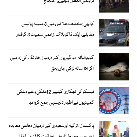
فراہمی معطل ہونے پر احتجاج
کراچی: مختلف علاقوں میں 3 مبینہ پولیس
مقابلے، ایک ڈاکو ہلاک، زخمی سمیت 3 گرفتار
گوجرانوالہ: دو گروپوں کے درمیان فائرنگ کی زد میں
آکر 19 سالہ لڑکی جاں بحق
فیسکو کی نجکاری کیلیے 12ملکی و غیر ملکی
کمپنیوں نے اظہارِ دلچسپی جمع کروا دیا
پاکستان، ترکیہ اور سعودی کے درمیان دفاعی معاہدہ
دہائیوں پر محیط تاریخی تعلقات کا قدرتی ارتقا