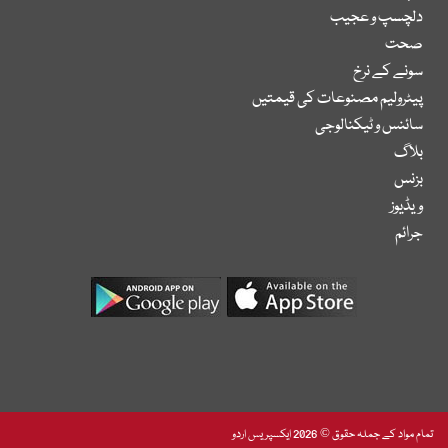
دلچسپ و عجیب
صحت
سونے کے نرخ
پیٹرولیم مصنوعات کی قیمتیں
سائنس و ٹیکنالوجی
بلاگ
بزنس
ویڈیوز
جرائم
تمام مواد کے جملہ حقوق © 2026 ایکسپریس اردو