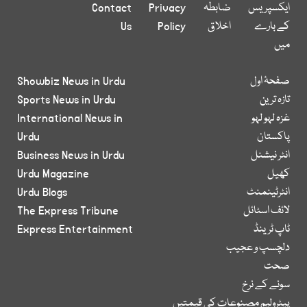
ایکسپریس
ضابطہ
Privacy
Contact
کے بارے
اخلاق
Policy
Us
میں
صفحۂ اول
Showbiz News in Urdu
تازہ ترین
Sports News in Urdu
غزہ لہو لہو
International News in
پاکستان
Urdu
انٹر نیشنل
Business News in Urdu
کھیل
Urdu Magazine
انٹرٹینمنٹ
Urdu Blogs
لائف اسٹائل
The Express Tribune
ٹاپ ٹرینڈ
Express Entertainment
دلچسپ و عجیب
صحت
سونے کے نرخ
پیٹرولیم مصنوعات کی قیمتیں