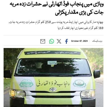
وہاڑی میں پنجاب فوڈ اتھارٹی نے حشرات زدہ مربہ
جات کی بڑی مقدار پکڑلی
چھاپہ مار کاروائی میں اچار اینڈ مربہ یونٹ سے 250 کلو گرام حشرات زدہ مربہ جات،
140 کلو گرام غیر معیاری اچار تلف کر دیا
ویب ڈیسک
October 07, 2024