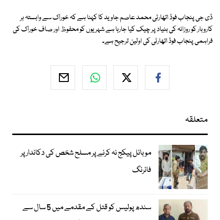
ڈی جی پنجاب فوڈ اتھارٹی محمد عاصم جاوید کا کہنا ہے کہ خوراک سے وابستہ ہر
کاروبار کو روزانہ کی بنیاد پر چیک کیا جارہا ہے شہریوں کو محفوظ اور صاف خوراک کی
فراہمی پنجاب فوڈ اتھارٹی کی اولین ترجیح ہے۔
متعلقہ
موبائل پیکج نہ کرنے پر مسلح شخص کی دکاندار پر
فائرنگ
سندھ پولیس کو قتل کے مقدمے میں 5 سال سے