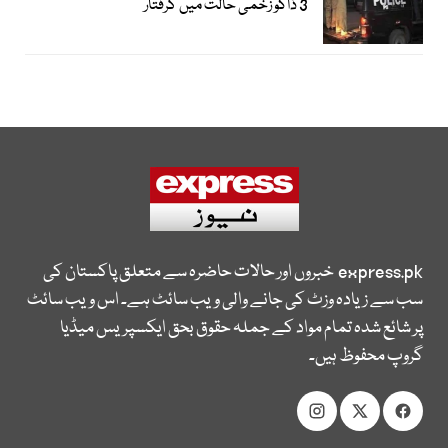
3 ڈاکو زخمی حالت میں گرفتار
express.pk
خبروں اور حالات حاضرہ سے متعلق پاکستان کی
سب سے زیادہ وزٹ کی جانے والی ویب سائٹ ہے۔ اس ویب سائٹ
پر شائع شدہ تمام مواد کے جملہ حقوق بحق ایکسپریس میڈیا
گروپ محفوظ ہیں۔