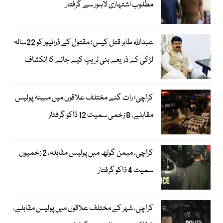
مطلوب اشتہاری لاہور سے گرفتار
عبداللہ طاہر قتل کیس؛ مقتول کے ڈرائیور کو 22سالہ
لڑکی کے ذریعے ہنی ٹریپ کیے جانے کا انکشاف
کراچی؛ رات گئے مختلف علاقوں میں مبینہ پولیس
مقابلے، 8 زخمی سمیت 12 ڈاکو گرفتار
کراچی، میمن گوٹھ میں پولیس مقابلہ، 2 زخمیوں
سمیت 4 ڈاکو گرفتار
کراچی، شہر کے مختلف علاقوں میں پولیس مقابلے،