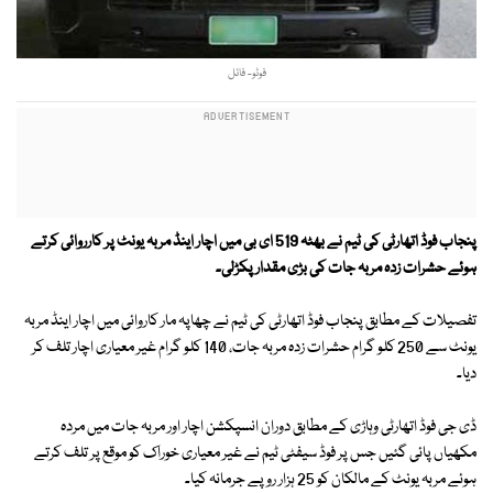
فوٹو- فائل
پنجاب فوڈ اتھارٹی کی ٹیم نے بھٹہ 519 ای بی میں اچار اینڈ مربہ یونٹ پر کارروائی کرتے
ہوئے حشرات زدہ مربہ جات کی بڑی مقدار پکڑلی۔
تفصیلات کے مطابق پنجاب فوڈ اتھارٹی کی ٹیم نے چھاپہ مار کاروائی میں اچار اینڈ مربہ
یونٹ سے 250 کلو گرام حشرات زدہ مربہ جات، 140 کلو گرام غیر معیاری اچار تلف کر
دیا۔
ڈی جی فوڈ اتھارٹی وہاڑی کے مطابق دوران انسپکشن اچار اور مربہ جات میں مردہ
مکھیاں پائی گئیں جس پر فوڈ سیفٹی ٹیم نے غیر معیاری خوراک کو موقع پر تلف کرتے
ہوئے مربہ یونٹ کے مالکان کو 25 ہزار روپے جرمانہ کیا۔