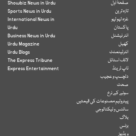
صفحۂ اول
Showbiz News in Urdu
تازہ ترین
Sports News in Urdu
غزہ لہو لہو
International News in
پاکستان
Urdu
انٹر نیشنل
Business News in Urdu
کھیل
Urdu Magazine
انٹرٹینمنٹ
Urdu Blogs
لائف اسٹائل
The Express Tribune
ٹاپ ٹرینڈ
Express Entertainment
دلچسپ و عجیب
صحت
سونے کے نرخ
پیٹرولیم مصنوعات کی قیمتیں
سائنس و ٹیکنالوجی
بلاگ
بزنس
ویڈیوز