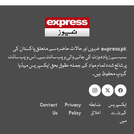
express.pk
خبروں اور حالات حاضرہ سے متعلق پاکستان کی
سب سے زیادہ وزٹ کی جانے والی ویب سائٹ ہے۔ اس ویب سائٹ
پر شائع شدہ تمام مواد کے جملہ حقوق بحق ایکسپریس میڈیا
گروپ محفوظ ہیں۔
ایکسپریس
ضابطہ
Privacy
Contact
کے بارے
اخلاق
Policy
Us
میں