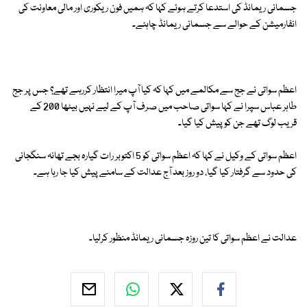
جسمانی ریمانڈ کی استدعا کرتے ہوئے کہا کہ ہمیں فون ریکوری اور مالی معاونت کی
انفارمیشن کے حوالے سے جسمانی ریمانڈ چاہئے۔
اعظم سواتی نے جج سے مکالمے میں کہا کہ کیا آپ میرا انتظار کررہے تھے؟ جس پر جج
طاہر عباس سپرا نے کہا سواتی صاحب میں صرف آپ کے لیے نہیں بیٹھا 200 کے
قریب لوگ تھے جن کو پیش کیا گیا۔
اعظم سواتی کے وکیل نے کہا کہ اعظم سواتی کو 5 اکتوبر رات گیارہ بجے تھانہ سنگجانی
کی حدود سے گرفتار کیا گیا، دو روز بعد آج عدالت کے سامنے پیش کیا جا رہا ہے۔
عدالت نے اعظم سواتی کا تین روزہ جسمانی ریمانڈ منظور کرلیا۔