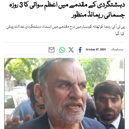
دہشتگردی کے مقدمے میں اعظم سواتی کا 3 روزہ
جسمانی ریمانڈ منظور
پی ٹی آئی رہنما کو تھانہ کوہسار میں درج مقدمے میں انسداد دہشتگردی عدالت پیش
کیا گیا
ویب ڈیسک
October 07, 2024