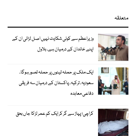
متعلقہ
وزیراعظم سے کوئی شکایت نہیں اصل لڑائی ان کے
اپنے خاندان کے درمیان ہے، بلاول
ایک ملک پر حملہ تینوں پر حملہ تصور ہوگا،
سعودیہ، ترکیہ، پاکستان کے درمیان سہ فریقی
دفاعی معاہدہ
کراچی؛ پہاڑ سے گر کر ایک کم عمر لڑکا جاں بحق