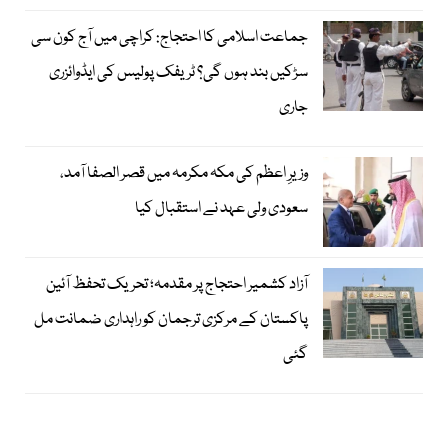
جماعت اسلامی کا احتجاج: کراچی میں آج کون سی
سڑکیں بند ہوں گی؟ ٹریفک پولیس کی ایڈوائزری
جاری
وزیرِ اعظم کی مکہ مکرمہ میں قصر الصفا آمد،
سعودی ولی عہد نے استقبال کیا
آزاد کشمیر احتجاج پر مقدمہ؛ تحریک تحفظ آئین
پاکستان کے مرکزی ترجمان کو راہداری ضمانت مل
گئی