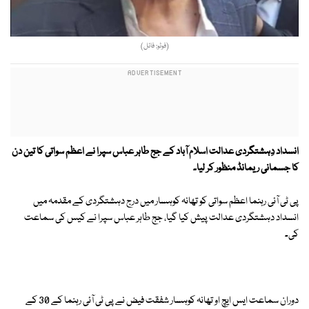
(فوٹو: فائل)
انسداد دِہشتگردی عدالت اسلام آباد کے جج طاہر عباس سپرا نے اعظم سواتی کا تین دن
کا جسمانی ریمانڈ منظور کر لیا۔
پی ٹی آئی رہنما اعظم سواتی کو تھانہ کوہسار میں درج دہشتگردی کے مقدمہ میں
انسداد دہشتگردی عدالت پیش کیا گیا، جج طاہر عباس سپرا نے کیس کی سماعت
کی۔
دوران سماعت ایس ایچ او تھانہ کوہسار شفقت فیض نے پی ٹی آئی رہنما کے 30 کے