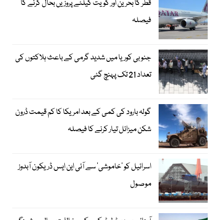
قطر کا بحرین اور کویت کیلئے پروزیں بحال کرنے کا
فیصلہ
جنوبی کوریا میں شدید گرمی کے باعث ہلاکتوں کی
تعداد 21 تک پہنچ گئی
گولہ بارود کی کمی کے بعد امریکا کا کم قیمت ڈرون
شکن میزائل تیار کرنے کا فیصلہ
اسرائیل کو ’خاموشی‘ سے آئی این ایس ڈریکون آبدوز
موصول