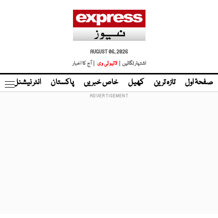
AUGUST 06, 2026
اشتہار لگائیں |
لائیو ٹی وی
| آج کا اخبار
صفحۂ اول
تازہ ترین
کھیل
خاص خبریں
پاکستان
انٹر نیشنل
ٹا