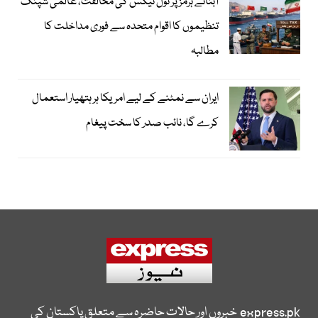
آبنائے ہرمز پر ٹول ٹیکس کی مخالفت، عالمی شپنگ
تنظیموں کا اقوام متحدہ سے فوری مداخلت کا
مطالبہ
ایران سے نمٹنے کے لیے امریکا ہر ہتھیار استعمال
کرے گا، نائب صدر کا سخت پیغام
express.pk
خبروں اور حالات حاضرہ سے متعلق پاکستان کی