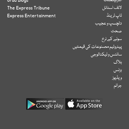
انٹرٹینمنٹ
Urdu Blogs
لائف اسٹائل
The Express Tribune
ٹاپ ٹرینڈ
Express Entertainment
دلچسپ و عجیب
صحت
سونے کے نرخ
پیٹرولیم مصنوعات کی قیمتیں
سائنس و ٹیکنالوجی
بلاگ
بزنس
ویڈیوز
جرائم