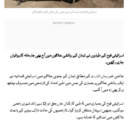
اسرائیلی فضائیہ نے لبنان میں بموں کی بارش کردی، فوٹو: فائل
اسرائیلی فوج کے طیاروں نے لبنان کے رہائشی علاقوں میں آج بھی جارحانہ کارروائیاں
جاری رکھیں۔
عالمی خبر رساں ادارے کے مطابق لبنان کے جنوبی علاقے میں اسرائیلی فضائیہ نے
ایک رہائشی علاقے پر بمباری کی جس میں طبی امداد کی فراہمی میں مصروف ہیلتھ
ورکر بھی زد میں آگئے۔
اسرائیلی فوج کی بمباری میں 5 طبی کارکنان جاں بحق اور 12 سے زائد شہری زخمی
ہوگئے۔ جنھیں اسپتال منتقل کردیا گیا۔ 5 زخمیوں کی حالت نازک ہونے کے باعث
ہلاکتوں میں اضافے کا خدشہ ہے۔