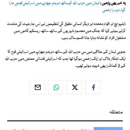
یہ خبر بھی پڑھیں :
لبنان میں حزب اللہ کیساتھ دوبدو جھڑپ میں اسرائیلی فوجی مارا
گیا، دوسرا زخمی
ڈبلیو ایچ او، اقوام متحدہ اور دیگر انسانی حقوق کی تنظیموں نے اس جارحیت کی مذمت
کرتے ہوئے کہا کہ جنگ میں معصوم شہریوں کے ساتھ ساتھ ریسکیو کاموں میں
مشغول افراد کو نشانہ بنایا جانا افسوسناک ہے۔
جنوبی لبنان کے علاقے میں ہی حزب اللہ کے ساتھ دوبدو جھڑپ میں اسرائیلی فوج کا
ایک اہلکار ہلاک اور ایک زخمی ہوگیا تھا جب کہ اسرائیلی فضائی حملوں میں حزب اللہ
کے 2 کمانڈرز بھی شہید ہوئے تھے۔
متعلقہ