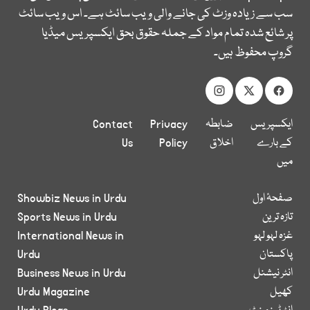
سب سے زیادہ وزٹ کی جانے والی ویب سائٹ ہے۔ اس ویب سائٹ
پر شائع شدہ تمام مواد کے جملہ حقوق بحق ایکسپریس میڈیا
گروپ محفوظ ہیں۔
ایکسپریس
ضابطہ
Privacy
Contact
کے بارے
اخلاق
Policy
Us
میں
صفحۂ اول
Showbiz News in Urdu
تازہ ترین
Sports News in Urdu
غزہ لہو لہو
International News in
پاکستان
Urdu
انٹر نیشنل
Business News in Urdu
کھیل
Urdu Magazine