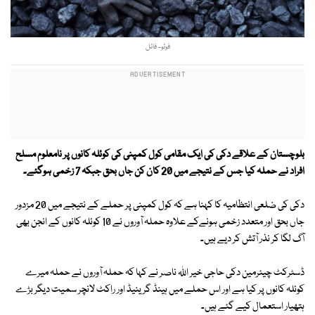
فوٹو- فائل
بلوچستان کے علاقے دکی کی ایک مقامی کول کمپنی کی کوئلہ کانوں پر نامعلوم مسلح
افراد نے حملہ کیا جس کے نتیجے میں 20 کان کن جاں بحق جبکہ 7 زخمی ہوگئے۔
دکی کی ضلعی انتظامیہ کا کہنا ہے کہ کول کمپنی پر حملے کے نتیجے میں 20 مزدور
جاں بحق اور متعدد زخمی ہونےکے علاوہ حملہ آوروں نے 10 کوئلہ کانوں کے انجن بھی
آگ لگا کر نذر آتش کر دیے ہیں۔
ڈسٹرکٹ چیئرمین دکی حاجی خیر اللہ ناصر نے کہا کہ حملہ آوروں نے حملہ میرے
کوئلہ کانوں پر کیا ہے اور اس حملے میں ہینڈ گرینیڈ اور راکٹ لانچر سمیت دیگر بڑے
ہتھیار استعمال کیے گئے ہیں۔