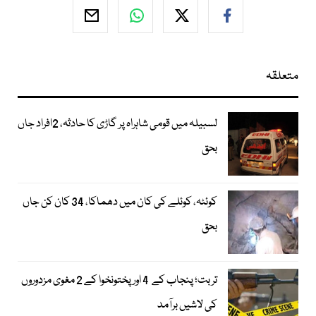
متعلقہ
لسبیلہ میں قومی شاہراہ پر گاڑی کا حادثہ، 2افراد جاں
بحق
کوئٹہ، کوئلے کی کان میں دھماکا، 34 کان کن جاں
بحق
تربت؛ پنجاب کے 4 اور پختونخوا کے 2 مغوی مزدوروں
کی لاشیں برآمد