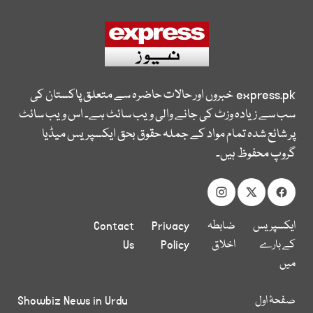
express.pk
خبروں اور حالات حاضرہ سے متعلق پاکستان کی
سب سے زیادہ وزٹ کی جانے والی ویب سائٹ ہے۔ اس ویب سائٹ
پر شائع شدہ تمام مواد کے جملہ حقوق بحق ایکسپریس میڈیا
گروپ محفوظ ہیں۔
ایکسپریس
ضابطہ
Privacy
Contact
کے بارے
اخلاق
Policy
Us
میں
صفحۂ اول
Showbiz News in Urdu