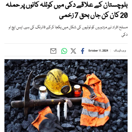
بلوچستان کے علاقے دکی میں کوئلہ کانوں پر حملہ
20 کان کن جاں بحق 7 زخمی
مسلح افراد نے مزدوروں کو ٹولیوں کی شکل میں یکجا کرکے فائرنگ کی ہے، ایس ایچ او
دکی
ویب ڈیسک
October 11, 2024