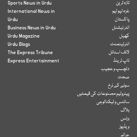
تازہ ترین
Sports News in Urdu
غزہ لہو لہو
International News in
پاکستان
Urdu
انٹر نیشنل
Business News in Urdu
کھیل
Urdu Magazine
انٹرٹینمنٹ
Urdu Blogs
لائف اسٹائل
The Express Tribune
ٹاپ ٹرینڈ
Express Entertainment
دلچسپ و عجیب
صحت
سونے کے نرخ
پیٹرولیم مصنوعات کی قیمتیں
سائنس و ٹیکنالوجی
بلاگ
بزنس
ویڈیوز
جرائم