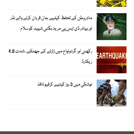
مادرِ وطن کے تحفظ کیلیے جان قربان کرنے والے نڈر
اور بہادر ڈی ایس پی مرید بگٹی شہید کو سلام
رکھنی اور گردونواح میں زلزلے کے جھٹکے، شدت 4.0
ریکارڈ
نوشکی میں 3 روز کیلیے کرفیو نافذ