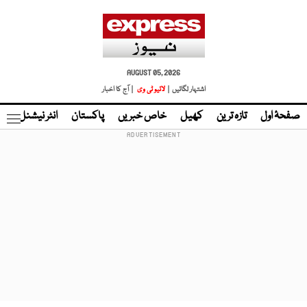
AUGUST 05, 2026
اشتہار لگائیں |
لائیو ٹی وی
| آج کا اخبار
صفحۂ اول
تازہ ترین
کھیل
خاص خبریں
پاکستان
انٹر نیشنل
ٹا