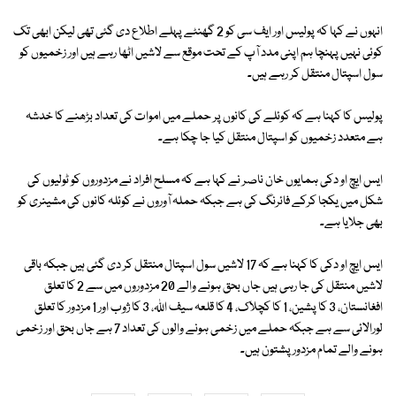
انہوں نے کہا کہ پولیس اور ایف سی کو 2 گھنٹے پہلے اطلاع دی گئی تھی لیکن ابھی تک
کوئی نہیں پہنچا ہم اپنی مدد آپ کے تحت موقع سے لاشیں اٹھا رہے ہیں اور زخمیوں کو
سول اسپتال منتقل کر رہے ہیں۔
پولیس کا کہنا ہے کہ کوئلے کی کانوں پر حملے میں اموات کی تعداد بڑھنے کا خدشہ
ہے متعدد زخمیوں کو اسپتال منتقل کیا جا چکا ہے۔
ایس ایچ او دکی ہمایوں خان ناصر نے کہا ہے کہ مسلح افراد نے مزدوروں کو ٹولیوں کی
شکل میں یکجا کرکے فائرنگ کی ہے جبکہ حملہ آوروں نے کوئلہ کانوں کی مشینری کو
بھی جلایا ہے۔
ایس ایچ او دکی کا کہنا ہے کہ 17 لاشیں سول اسپتال منتقل کر دی گئی ہیں جبکہ باقی
لاشیں منتقل کی جا رہی ہیں جاں بحق ہونے والے 20 مزدوروں میں سے 2 کا تعلق
افغانستان، 3 کا پشین، 1 کا کچلاک، 4 کا قلعہ سیف اللہ، 3 کا ژوب اور 1 مزدور کا تعلق
لورالائی سے ہے جبکہ حملے میں زخمی ہونے والوں کی تعداد 7 ہے جاں بحق اور زخمی
ہونے والے تمام مزدور پشتون ہیں۔