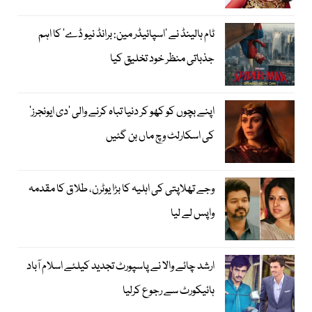
ٹام ہالینڈ نے ’اسپائیڈر مین: برانڈ نیو ڈے‘ کا اہم
جذباتی منظر خود تخلیق کیا
اپنے بچوں کو کھو کر دنیا تباہ کرنے والی ’دی ایونجرز‘
کی اسکارلٹ وچ ماں بن گئیں
وجے تھلاپتی کی اہلیہ کا بڑا یوٹرن، طلاق کا مقدمہ
واپس لے لیا
ارشد چائے والا نے پاسپورٹ تجدید کیلئے اسلام آباد
ہائیکورٹ سے رجوع کرلیا