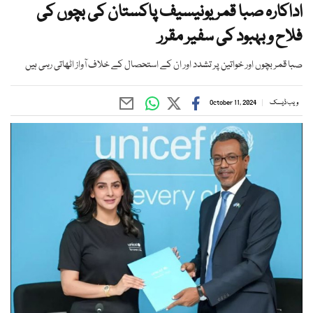
اداکارہ صبا قمر یونیسیف پاکستان کی بچوں کی
فلاح و بہبود کی سفیر مقرر
صبا قمر بچوں اور خواتین پر تشدد اور ان کے استحصال کے خلاف آواز اٹھاتی رہی ہیں
ویب ڈیسک
October 11, 2024