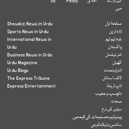
کے بارے
اخلاق
Policy
Us
میں
صفحۂ اول
Showbiz News in Urdu
تازہ ترین
Sports News in Urdu
غزہ لہو لہو
International News in
پاکستان
Urdu
انٹر نیشنل
Business News in Urdu
کھیل
Urdu Magazine
انٹرٹینمنٹ
Urdu Blogs
لائف اسٹائل
The Express Tribune
ٹاپ ٹرینڈ
Express Entertainment
دلچسپ و عجیب
صحت
سونے کے نرخ
پیٹرولیم مصنوعات کی قیمتیں
سائنس و ٹیکنالوجی