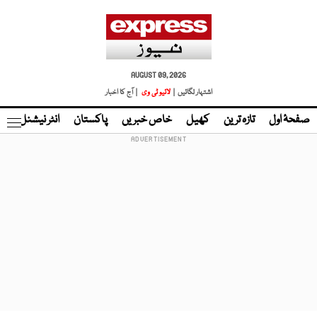
AUGUST 09, 2026
اشتہار لگائیں |
لائیو ٹی وی
| آج کا اخبار
صفحۂ اول
تازہ ترین
کھیل
خاص خبریں
پاکستان
انٹر نیشنل
ٹا