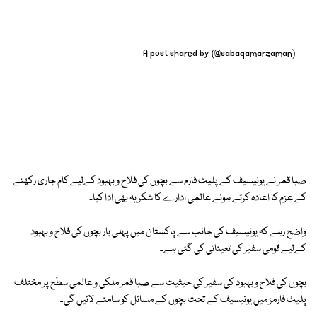
A post shared by (@sabaqamarzaman)
صبا قمر نے یونیسیف کے پلیٹ فارم سے بچوں کی فلاح و بہبود کےلیے کام جاری رکھنے
کے عزم کا اعادہ کرتے ہوئے عالمی ادارے کا شکریہ بھی ادا کیا۔
واضح رہے کہ یونیسیف کی جانب سے پاکستان میں پہلی بار بچوں کی فلاح و بہبود
کےلیے قومی سفیر کی تعیناتی کی گئی ہے۔
بچوں کی فلاح و بہبود کی سفیر کی حیثیت سے صبا قمر ملکی و عالمی سطح پر مختلف
پلیٹ فارمز میں یونیسیف کے تحت بچوں کے مسائل کو سامنے لائیں گی۔