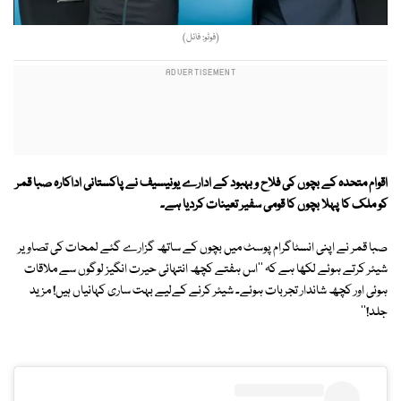
(فوٹو: فائل)
اقوام متحدہ کے بچوں کی فلاح و بہبود کے ادارے یونیسیف نے پاکستانی اداکارہ صبا قمر
کو ملک کا پہلا بچوں کا قومی سفیر تعینات کردیا ہے۔
صبا قمر نے اپنی انسٹاگرام پوسٹ میں بچوں کے ساتھ گزارے گئے لمحات کی تصاویر
شیئر کرتے ہوئے لکھا ہے کہ ''اس ہفتے کچھ انتہائی حیرت انگیز لوگوں سے ملاقات
ہوئی اور کچھ شاندار تجربات ہوئے۔ شیئر کرنے کےلیے بہت ساری کہانیاں ہیں! مزید
جلد!''