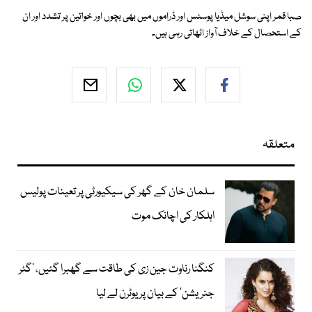
صبا قمر اپنی سوشل میڈیا پوسٹس اور ڈراموں میں بھی بچوں اور خواتین پر تشدد اور ان
کے استحصال کے خلاف آواز اٹھاتی رہی ہیں۔
متعلقہ
سلمان خان کے گھر کی سیکیورٹی پر تعینات پولیس
اہلکار کی اچانک موت
کنگنا رناوت جین زی کی طاقت سے گھبرا گئیں، ’گٹر
جنریشن‘ کے بیان پر یوٹرن لے لیا