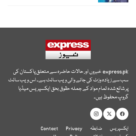
express.pk
خبروں اور حالات حاضرہ سے متعلق پاکستان کی
سب سے زیادہ وزٹ کی جانے والی ویب سائٹ ہے۔ اس ویب سائٹ
پر شائع شدہ تمام مواد کے جملہ حقوق بحق ایکسپریس میڈیا
گروپ محفوظ ہیں۔
ایکسپریس
ضابطہ
Privacy
Contact