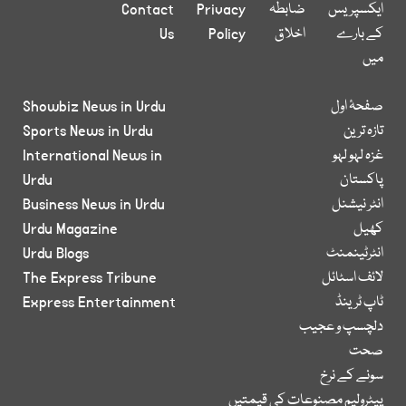
ایکسپریس
ضابطہ
Privacy
Contact
کے بارے
اخلاق
Policy
Us
میں
صفحۂ اول
Showbiz News in Urdu
تازہ ترین
Sports News in Urdu
غزہ لہو لہو
International News in
پاکستان
Urdu
انٹر نیشنل
Business News in Urdu
کھیل
Urdu Magazine
انٹرٹینمنٹ
Urdu Blogs
لائف اسٹائل
The Express Tribune
ٹاپ ٹرینڈ
Express Entertainment
دلچسپ و عجیب
صحت
سونے کے نرخ
پیٹرولیم مصنوعات کی قیمتیں