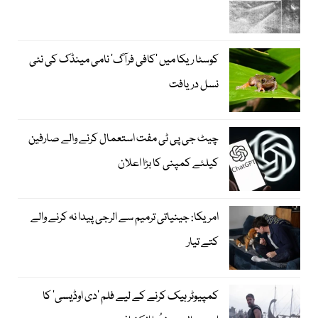
کوسٹا ریکا میں 'کافی فرآگ' نامی مینڈک کی نئی
نسل دریافت
چیٹ جی پی ٹی مفت استعمال کرنے والے صارفین
کیلئے کمپنی کا بڑا اعلان
امریکا: جینیاتی ترمیم سے الرجی پیدا نہ کرنے والے
کتے تیار
کمپیوٹر ہیک کرنے کے لیے فلم ’دی اوڈیسی‘ کا