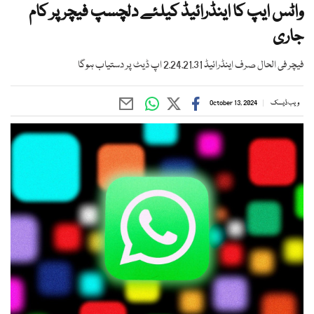
واٹس ایپ کا اینڈرائیڈ کیلئے دلچسپ فیچر پر کام
جاری
فیچر فی الحال صرف اینڈرائیڈ 2.24.21.31 اپ ڈیٹ پر دستیاب ہوگا
ویب ڈیسک
October 13, 2024