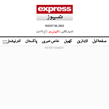
AUGUST 08, 2026
اشتہار لگائیں |
لائیو ٹی وی
| آج کا اخبار
صفحۂ اول
تازہ ترین
کھیل
خاص خبریں
پاکستان
انٹر نیشنل
ٹا