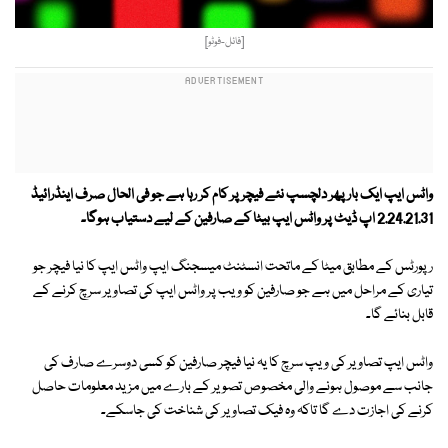
[فائل-فوٹو]
واٹس ایپ ایک بار پھر دلچسپ نئے فیچر پر کام کر رہا ہے جو فی الحال صرف اینڈرائیڈ
2.24.21.31 اپ ڈیٹ پر واٹس ایپ بیٹا کے صارفین کے لیے دستیاب ہوگا۔
رپورٹس کے مطابق میٹا کے ماتحت انسٹنٹ میسجنگ ایپ واٹس ایپ کا نیا فیچر جو
تیاری کے مراحل میں ہے جو صارفین کو ویب پر واٹس ایپ کی تصاویر سرچ کرنے کے
قابل بنائے گا۔
واٹس ایپ تصاویر کی ویپ سرچ کا یہ نیا فیچر صارفین کو کسی دوسرے صارف کی
جانب سے موصول ہونے والی مخصوص تصویر کے بارے میں مزید معلومات حاصل
کرنے کی اجازت دے گا تاکہ وہ فیک تصاویر کی شناخت کی جاسکے۔