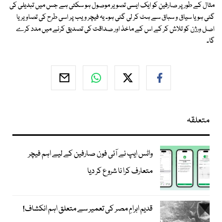
مثال کے طور پر صارفین کو ایک ایسی تصویر موصول ہو سکتی ہے جس میں تبدیلی کی
گئی ہو یا سیاق و سباق سے ہٹ کر لی گئی ہو۔ یہ فیچر ویب پر اسی طرح کی تصاویر یا
اصل ورژن کو تلاش کر کے اس کے ماخذ اور صداقت کی تصدیق کرنے میں مدد کرے
گا۔
متعلقہ
واٹس ایپ نے آئی فون صارفین کے لیے اہم فیچر
متعارف کرا نا شروع کر دیا
قدیم اہرامِ مصر کی تعمیر سے متعلق اہم انکشاف!