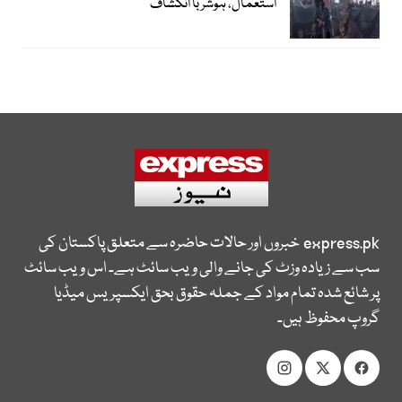
استعمال، ہوشرُبا انکشاف
express.pk
خبروں اور حالات حاضرہ سے متعلق پاکستان کی
سب سے زیادہ وزٹ کی جانے والی ویب سائٹ ہے۔ اس ویب سائٹ
پر شائع شدہ تمام مواد کے جملہ حقوق بحق ایکسپریس میڈیا
گروپ محفوظ ہیں۔