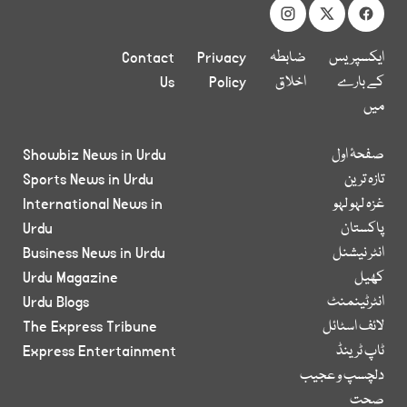
ایکسپریس
ضابطہ
Privacy
Contact
کے بارے
اخلاق
Policy
Us
میں
صفحۂ اول
Showbiz News in Urdu
تازہ ترین
Sports News in Urdu
غزہ لہو لہو
International News in
پاکستان
Urdu
انٹر نیشنل
Business News in Urdu
کھیل
Urdu Magazine
انٹرٹینمنٹ
Urdu Blogs
لائف اسٹائل
The Express Tribune
ٹاپ ٹرینڈ
Express Entertainment
دلچسپ و عجیب
صحت