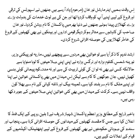
اِس وقت ہمیں ایئر مارشل نور خان (مرحوم) یاد آرہے ہیں جنھوں نے اسپورٹس کی ترقی
اور فروغ کے لیے اپنے آپ کو وقف کردیا تھا اور جن کی بے لوث خدمات کی بدولت بڑے
بڑے کھلاڑی پیدا ہوئے جنھوں نے دنیا بھر میں پاکستان کا نام روشن کردیا۔ نور خان
صاحب کی کاوشوں سے متاثر ہوکر دیگر قومی اداروں اور بینکوں نے بھی کھیلوں کے فروغ
کی خاطر کھلاڑیوں کی حوصلہ افزائی شروع کردی۔
ارشد ندیم کا ذکر آیا ہے تو خواتین بھی مردوں سے پیچھے نہیں۔ ماریہ تورپیکئی وزیر،
نورینہ شمس،کلثوم ہزارہ اور نرگس ہزارہ نے اپنی اپنی صلاحیتوں کا لوہا منوایا ہے
حالانکہ کسی نے بھی نہ تو ان کی کوئی تربیت کی ہے اور نہ مدد۔کوہ پیمائی کوئی ہنسی
کھیل نہیں، جان جوکھوں کا کام ہے لیکن اِس میدان میں بھی پاکستانی خواتین نے اپنا
اور اپنے ملک کا نام سر بلند کیا ہے۔ ثمینہ بیگ اور نائلہ کیانی کے نام سے بھلا کون
واقف نہیں ہے۔ کرکٹ کے میدان میں بھی کئی خواتین اپنی صلاحیتوں کے جوہر دکھا
رہی ہیں۔
باخبر ذرایع کے مطابق وزیرِ اعظم پاکستان شہباز شریف نے 1 بلین روپے کے ایک فنڈ کا
اعلان کیا ہے جس کا مقصد کھیلوں کے میدانوں کی حوصلہ افزائی کرنا ہے۔ پنجاب اور
سندھ کی صوبائی حکومتوں نے بھی کھیلوں کے فروغ کے لیے ایتھلیٹک اکیڈمیوں کے
قیام کے اعلانات کیے ہیں۔