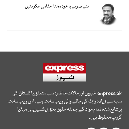
نئے صوبے یا خود مختار مقامی حکومتیں
express.pk
خبروں اور حالات حاضرہ سے متعلق پاکستان کی
سب سے زیادہ وزٹ کی جانے والی ویب سائٹ ہے۔ اس ویب سائٹ
پر شائع شدہ تمام مواد کے جملہ حقوق بحق ایکسپریس میڈیا
گروپ محفوظ ہیں۔