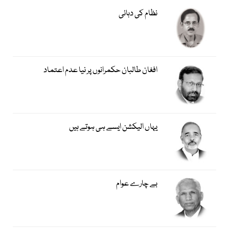
نظام کی دہائی
افغان طالبان حکمرانوں پر نیا عدم اعتماد
یہاں الیکشن ایسے ہی ہوتے ہیں
بے چارے عوام