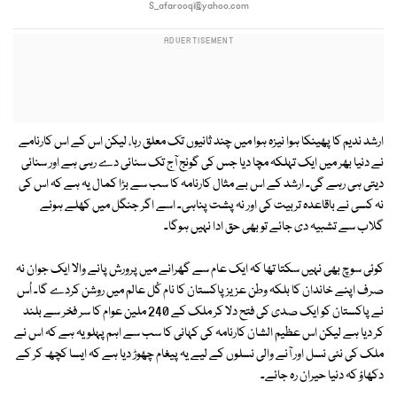
S_afarooqi@yahoo.com
ارشد ندیم کا پھینکا ہوا نیزہ ہوا میں چند ثانیوں تک معلق رہا، لیکن اس کے اس کارنامے
نے دنیا بھر میں ایک تہلکہ مچا دیا جس کی گونج آج تک سنائی دے رہی ہے اور سنائی
دیتی ہی رہے گی۔ ارشد کے اس بے مثال کارنامہ کا سب سے بڑا کمال یہ ہے کہ اس کی
نہ کسی نے باقاعدہ تربیت کی اور نہ پشت پناہی۔ اسے اگر جنگل میں کھلے ہوئے
گلاب سے تشبیہ دی جائے تو بھی حق ادا نہیں ہوگا۔
کوئی سوچ بھی نہیں سکتا تھا کہ ایک عام سے گھرانے میں پرورش پانے والا ایک جوان نہ
صرف اپنے خاندان کا بلکہ وطن عزیز پاکستان کا نام کُل عالم میں روشن کردے گا۔ اُس
نے پاکستان کو ایک صدی کی فتح دلا کر ملک کے 240 ملین عوام کا سر فخر سے بلند
کر دیا ہے لیکن اس عظیم الشان کارنامہ کی کہانی کا سب سے اہم پہلو یہ ہے کہ اس نے
ملک کی نئی نسل اور آنے والی نسلوں کے لیے یہ پیغام چھوڑ دیا ہے کہ ایسا کچھ کر کے
دکھاؤ کہ دنیا حیران رہ جائے۔