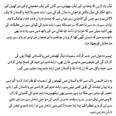
لوگ یاد کریں کہ پنجاب کے ایک چھوٹے سے گاؤں کے ایک معمولی لڑکے نے کھیل کے
ساتھ لگاؤ کی ایک ناقابلِ فراموش داستان رقم کی ہے۔ ارشد ندیم بلاشبہ پاکستان کا ایک
لاثانی ہیرو ہے جس کی کامیابی سے عیاں ہے کہ ہمتِ مرداں مددِ خدا۔ بیشک تائید
ایزدی سے بڑے سے بڑا معرکہ سر ہوسکتا ہے۔ ارشد ندیم کی کہانی سے اِس حقیقت کی
بھی تائید ہوتی ہے کہ عزت اور ذلت اللہ تعالٰی ہی کے ہاتھ میں ہے۔ یہ بات بھی
دلچسپ ہے کہ دیسی گھی کھا کر پروان چڑھنے والے نوجوان نے اپنے زورِ بازو سے اپنے
مدِ مقابل کو پچھاڑ دیا۔
ایسے ماحول میں جب کرکٹ سمیت دیگر کھیلوں میں پاکستانی کھلاڑیوں کی
کارکردگی کے نتیجے میں مایوسی طاری تھی۔ ارشد ندیم نے امید کی شمع روشن کر دی
ہے۔ امید واثق ہے کہ اِن شاء اللہ پاکستان میں ارشد ندیم پیدا ہوتے رہیں گے۔
یہ بات افسوس ناک ہے کہ پاکستان میں کھیلوں کی اہمیت کو نظر انداز کردیا گیا ہے،
ورنہ یہاں ٹیلنٹ کی کوئی کمی نہیں ہے۔ ارشد ندیم کے کارنامے نے پاکستان کے اربابِ
اختیار کو سوتے سے جگا دیا ہے، جسے بھی دیکھیے وہ ارشد ندیم کی کامیابی کا راگ
الاپنے میں ایک دوسرے پر سبقت حاصل کرنے کی دوڑ میں شامل ہے۔ وزرائے اعلیٰ
سے لے کر وزیرِاعظم تک اپنا اپنا حصہ ڈالنے میں شامل ہیں اور ارشد ندیم پر نوٹوں کی
بارش ہو رہی ہے۔