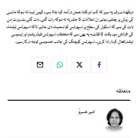
دیکھنا صرف یہ ہے کہ کب اورکتنا عمل درآمد کیا جاتا ہے۔ کہیں ایسا نہ ہوکہ ماضی
کی رَوِش پر چلتے ہوئے ان اعلانات کا حشر یہ نہ ہوکہ رات گئی، بات گئی۔ضرورت اِس
بات کی ہے کہ اسکول کی سطح پر اسپورٹس کو اہمیت دی جائے، تاکہ اسپورٹس ٹیلنٹ
کی افزائش ہو۔ وقت کا تقاضہ یہ بھی ہے کہ مختلف اسپورٹس فیڈریشنز اور ایسوسی
ایشنز فعال کردار ادا کریں۔ اسپورٹس کوچنگ کی جانب خصوصی توجہ درکار ہے۔
متعلقہ
امیر خسروؒ