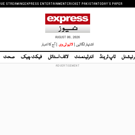
IVE STREAMING
EXPRESS ENTERTAINMENT
CRICKET PAKISTAN
TODAY'S PAPER
AUGUST 06, 2026
اشتہار لگائیں |
لائیو ٹی وی
| آج کا اخبار
ر نیشنل
ٹاپ ٹرینڈ
انٹرٹینمنٹ
لائف اسٹائل
فیکٹ چیک
صحت