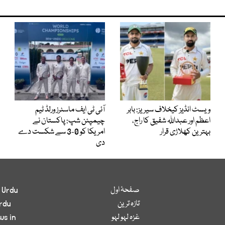
ویسٹ انڈیز کیخلاف سیریز: بابر
آئی ٹی ایف ماسٹرز ورلڈ ٹیم
اعظم اور عبداللہ شفیق کا راج،
چیمپئن شپ: پاکستان نے
بہترین کھلاڑی قرار
امریکا کو 0-3 سے شکست دے
دی
صفحۂ اول
 Urdu
تازہ ترین
rdu
غزہ لہو لہو
ws in