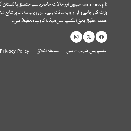
express.pk
خبروں اور حالات حاضرہ سے متعلق پاکستان 
وزٹ کی جانے والی ویب سائٹ ہے۔ اس ویب سائٹ پر شائع شدہ
جملہ حقوق بحق ایکسپریس میڈیا گروپ محفوظ ہیں۔
ایکسپریس کے بارے میں
ضابطہ اخلاق
Privacy Policy