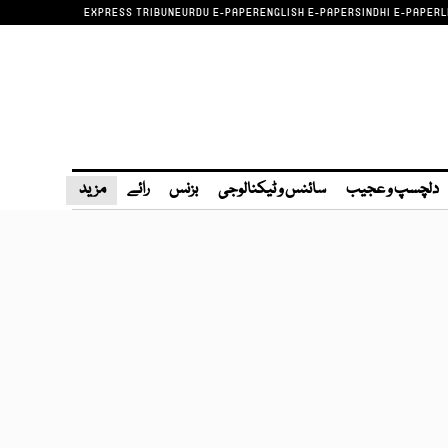
EXPRESS TRIBUNE
URDU E-PAPER
ENGLISH E-PAPER
SINDHI E-PAPER
L
دلچسپ و عجیب
سائنس و ٹیکنالوجی
بزنس
رائے
مزید