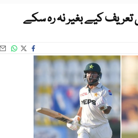
 تعریف کیے بغیر نہ رہ سکے