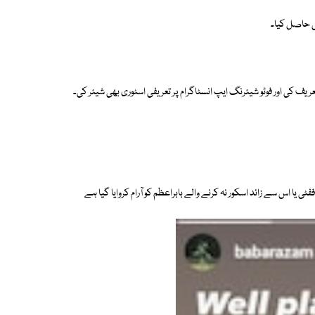
تعریف کی اور فوٹو شیئرنگ ایپ انسٹاگرام پر تعریفی اسٹوری بھی شیئر کی۔
 اننگز کھیلنے کے باوجود ففٹی یا اس سے زائد اسکور نہ کرنے والے بابراعظم کو آرام کروایا گیا ہے