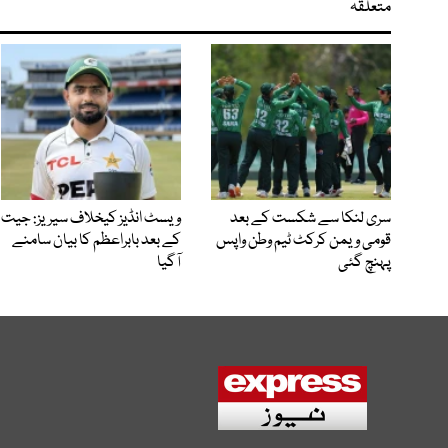
متعلقہ
سری لنکا سے شکست کے بعد
ویسٹ انڈیز کیخلاف سیریز: جیت
قومی ویمن کرکٹ ٹیم وطن واپس
کے بعد بابراعظم کا بیان سامنے
پہنچ گئی
آگیا