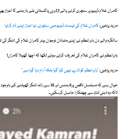
کامران غلام ڈیبیو پر سنچری کرنے والے 13ویں پاکستانی بلے باز بننے کا اعزاز بھی حاصل کیا۔
مزید پڑھیں:
کامران غلام کی ٹیسٹ ڈیبیو میں سنچری، نیا اعزاز اپنے نام کرلیا
سالگرہ والے دن بابراعظم نے اپنے متبادل نوجوان بیٹر کامران غلام کی اننگز کی 
بابراعظم نے کامران غلام کی تعریف کرتے ہوئے لکھا کہ اچھا کھیلا کامران!
مزید پڑھیں:
"بابراعظم کو ڈارپ نہیں کیا گیا بلکہ آرام دیا گیا ہے"
خیال رہے کہ مسلسل ناقص پرفارمنس اور 18 سے زائد
تاکہ وہ ذہنی تناؤ سے چھٹکارا حاصل کرسکیں۔