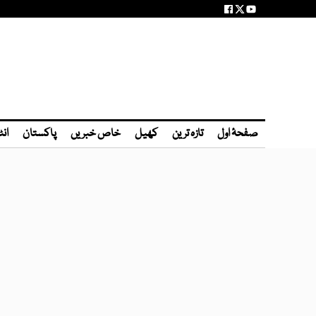
صفحۂ اول
تازہ ترین
کھیل
خاص خبریں
پاکستان
انٹ