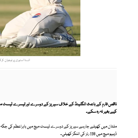
انسٹا اسٹوری پر نوجوان کر
ناقص فارم کے باعث انگلینڈ کے خلاف سیریز کے دوسرے اور تیسرے ٹیسٹ میچ س
کیے بغیر نہ رہ سکے۔
ملتان میں کھیلے جارہے سیریز کے دوسرے ٹیسٹ میچ میں بابراعظم کی جگہ کامر
ڈیبیو میچ میں 118 رنز کی اننگز کھیلی۔