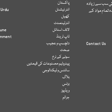
پاکستان
کی سب سے زیادہ
انٹر نیشنل
 Urdu
 تمام مواد کے
کھیل
انٹرٹینمنٹ
لائف اسٹائل
bune
ٹاپ ٹرینڈ
inment
دلچسپ و عجیب
Contact Us
صحت
سونے کے نرخ
پیٹرولیم مصنوعات کی قیمتیں
سائنس و ٹیکنالوجی
بلاگ
بزنس
ویڈیوز
جرائم