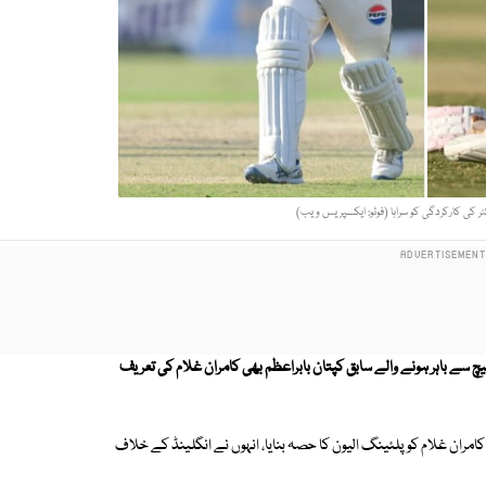
کٹر کی کارکردگی کو سراہا (فوٹو: ایکسپریس ویب)
ے باہر ہونے والے سابق کپتان بابراعظم بھی کامران غلام کی تعریف
ان غلام کو پلئینگ الیون کا حصہ بنایا، انہوں نے انگلینڈ کے خلاف