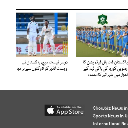
پاکستان فٹ بال فیڈریشن کا
دوسرا ٹیسٹ میچ: پاکستان نے
جنوبی کوریا کی ہاکی ٹیم کے
ویسٹ انڈیز کو 8 وکٹوں سے ہرا دیا
اعزاز میں ظہرانے کا اہتمام
Showbiz News in
Sports News in U
International Ne