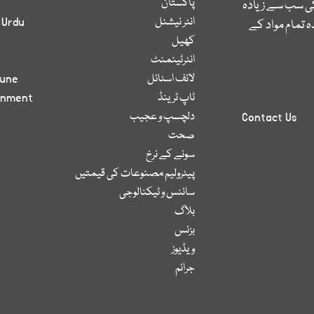
پاکستان
کی سب سے زیادہ
انٹر نیشنل
 Urdu
 تمام مواد کے
کھیل
انٹرٹینمنٹ
لائف اسٹائل
bune
ٹاپ ٹرینڈ
inment
دلچسپ و عجیب
Contact Us
صحت
سونے کے نرخ
پیٹرولیم مصنوعات کی قیمتیں
سائنس و ٹیکنالوجی
بلاگ
بزنس
ویڈیوز
جرائم