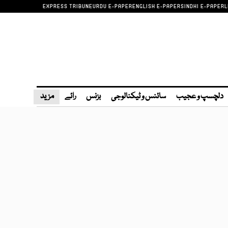
EXPRESS TRIBUNE
URDU E-PAPER
ENGLISH E-PAPER
SINDHI E-PAPER
L
دلچسپ و عجیب
سائنس و ٹیکنالوجی
بزنس
رائے
مزید