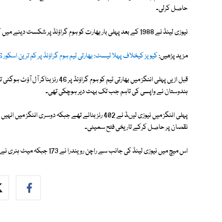
حاصل کرلی۔
نیوزی لینڈ نے 1988 کے بعد پہلی بار بھارت کو ہوم گراؤنڈ پر شکست دینے میں کامیاب ہوا۔
مزید پڑھیں:
کیویز کیخلاف پہلا ٹیسٹ: بھارتی ٹیم ہوم گراؤنڈ پر کم ترین اسکور 46 رنز پر آل آؤٹ
قبل ازیں پہلی اننگز میں بھارتی ٹیم کو ہ
ہندوستان نے واپسی کی تاہم جب تک بہت دیر ہوچکی تھی۔
نقصان پر حاصل کرکے تاریخی فتح سمیٹی۔
اس میچ میں نیوزی لینڈ کی جانب سے راچن رویندرا نے 173 جبکہ میٹ ہنری نے 8 وکٹیں حاصل کرکے نمایاں رہے۔