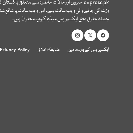
express.pk
خبروں اور حالات حاضرہ سے متعلق پاکستان 
وزٹ کی جانے والی ویب سائٹ ہے۔ اس ویب سائٹ پر شائع شدہ
جملہ حقوق بحق ایکسپریس میڈیا گروپ محفوظ ہیں۔
ایکسپریس کے بارے میں
ضابطہ اخلاق
Privacy Policy