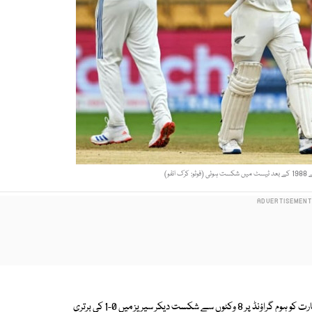
نفو)
بنگلورو کے ایم چنا سوامی اسٹیڈیم میں کھیلے گئے ٹیسٹ میچ میں کیویز نے بھارت کو ہوم گراؤنڈ پر 8 وکٹوں سے شکست دیکر سیریز میں 0-1 کی برتری