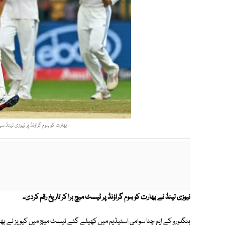
بھارت کو ہوم گراؤنڈ پر نیوزی لینڈ سے 1988 کے بعد ٹیسٹ میں شکست ہوئی (فوٹو: کرک ا
نیوزی لینڈ نے بھارت کو ہوم گراؤنڈ پر ٹیسٹ میچ ہرا کر تاریخ رقم کردی۔