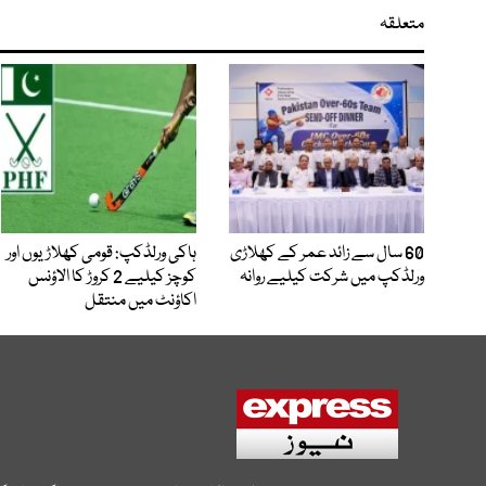
متعلقہ
60 سال سے زائد عمر کے کھلاڑی
ہاکی ورلڈکپ: قومی کھلاڑیوں اور
ورلڈکپ میں شرکت کیلیے روانہ
کوچز کیلیے 2 کروڑ کا الاؤنس
اکاؤنٹ میں منتقل