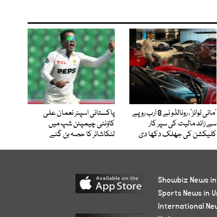
’مائی ٹوائز‘، رونالڈو نے 8 ارب روپے
پاکستانی اسپنر نعمان علی
سے زائد مالیت کی سپر کار
کاؤنٹی چیمپئن شپ میں
کلیکشن کی جھلک دکھا دی
لنکاشائر کا حصہ بن گئے
Showbiz News in
Sports News in U
International Ne