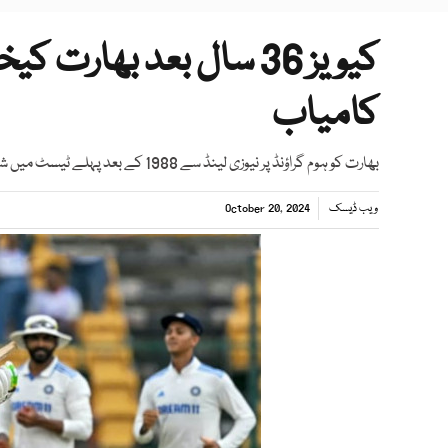
کیویز 36 سال بعد بھا
کامیاب
بھارت کو ہوم گراؤنڈ پر نیوزی لینڈ سے 1988 کے بعد پہلے ٹیسٹ میں شکست ہوئی
ویب ڈیسک
October 20, 2024