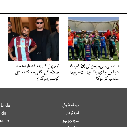
اے سی سی ویمن ٹی 20 کپ کا
لیور پول کے بعد فٹبالر محمد
شیڈول جاری، پاک بھارت میچ 5
صلاح کی اگلی ممکنہ منزل
ستمبر کو ہوگا
کونسی ہوگی؟
صفحۂ اول
 Urdu
تازہ ترین
rdu
غزہ لہو لہو
ws in