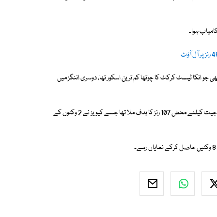
وم گراؤنڈ پر 46 رنز بناکر آل آؤٹ ہوگئی تھی جو انکا ٹیسٹ کرکٹ کا چوتھا کم ترین اسکور تھا، دوسری اننگز میں
پہلی اننگز میں نیوزی لیںڈ نے 402 رنز بنائے تھے جبکہ دوسری اننگز میں انہیں جیت کیلئے محض 107 رنز کا ہدف ملا تھا جسے کیویز نے 2 وکٹوں کے