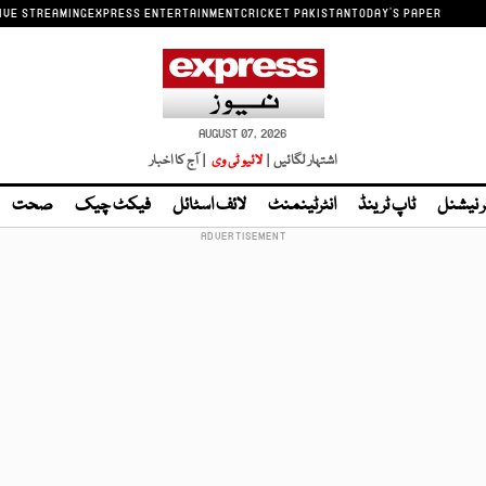
IVE STREAMING
EXPRESS ENTERTAINMENT
CRICKET PAKISTAN
TODAY'S PAPER
AUGUST 07, 2026
اشتہار لگائیں |
لائیو ٹی وی
| آج کا اخبار
ر نیشنل
ٹاپ ٹرینڈ
انٹرٹینمنٹ
لائف اسٹائل
فیکٹ چیک
صحت