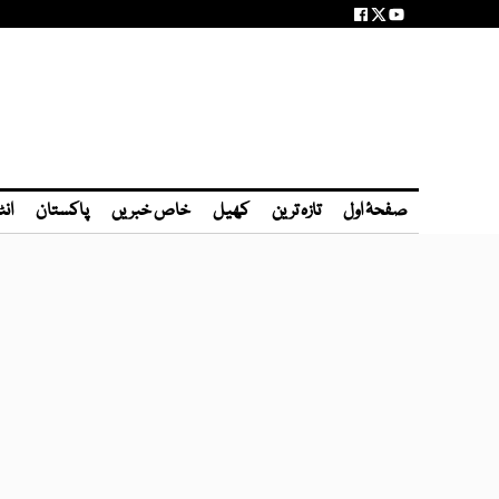
صفحۂ اول
تازہ ترین
کھیل
خاص خبریں
پاکستان
انٹ