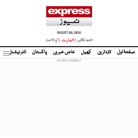
AUGUST 09, 2026
اشتہار لگائیں |
لائیو ٹی وی
| آج کا اخبار
صفحۂ اول
تازہ ترین
کھیل
خاص خبریں
پاکستان
انٹر نیشنل
ٹا