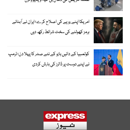
عملہ مریض کی ڈھال بن گیا؛ ویڈیو وائرل
امریکا اپنے رویے کی اصلاح کرے؛ ایران نے آبنائے
ہرمز کھولنے کی سخت شرائط رکھ دیں
کولمبیا کے دائیں بازو کے نئے صدر کا پہلا دن؛ ٹرمپ
نے اپنے دوست پر ڈالرز کی بارش کردی