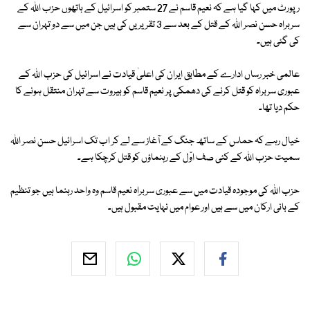
رپورٹ میں کہا گیا ہے کہ نعیم قاسم نے 27 ستمبر کو اسرائیل کے ہاتھوں حزب اللہ کے
سربراہ حسن نصر اللہ کے قتل کے بعد سے 3 تقریریں کی ہیں جن میں سے دو تہران سے
کی گئی ہیں۔
عالمی خبر رساں ادارے کے مطابق ایران کی اعلیٰ قیادت نے اسرائیل کی حزب اللہ کے
عبوری سربراہ کو قتل کرنے کی دھمکی پر نعیم قاسم کو بیروت سے تہران منتقل ہونے کا
حکم دیا تھا۔
خیال رہے کہ حماس کے ساتھ جنگ کے آغاز سے لے کر اب تک اسرائیل حسن نصر اللہ
سمیت حزب اللہ کے کئی صف اوّل کے رہنماؤں کو قتل کرچکا ہے۔
حزب اللہ کی موجودہ قیادت میں سے عبوری سربراہ نعیم قاسم وہ واحد رہنما ہیں جو تنظیم
کے بانی ارکان میں سے ہیں اور عوام میں نہایت مقبول ہیں۔