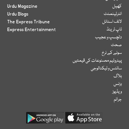
کھیل
Urdu Magazine
انٹرٹینمنٹ
Urdu Blogs
لائف اسٹائل
The Express Tribune
ٹاپ ٹرینڈ
Express Entertainment
دلچسپ و عجیب
صحت
سونے کے نرخ
پیٹرولیم مصنوعات کی قیمتیں
سائنس و ٹیکنالوجی
بلاگ
بزنس
ویڈیوز
جرائم