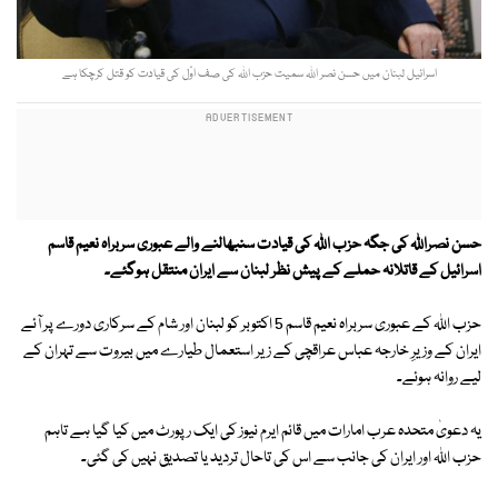
اسرائیل لبنان میں حسن نصر اللہ سمیت حزب اللہ کی صف اوّل کی قیادت کو قتل کرچکا ہے
حسن نصراللہ کی جگہ حزب اللہ کی قیادت سنبھالنے والے عبوری سربراہ نعیم قاسم
اسرائیل کے قاتلانہ حملے کے پیش نظر لبنان سے ایران منتقل ہوگئے۔
حزب اللہ کے عبوری سربراہ نعیم قاسم 5 اکتوبر کو لبنان اور شام کے سرکاری دورے پر آئے
ایران کے وزیرِ خارجہ عباس عراقچی کے زیر استعمال طیارے میں بیروت سے تہران کے
لیے روانہ ہوئے۔
یہ دعویٰ متحدہ عرب امارات میں قائم ایرم نیوز کی ایک رپورٹ میں کیا گیا ہے تاہم
حزب اللہ اور ایران کی جانب سے اس کی تاحال تردید یا تصدیق نہیں کی گئی۔