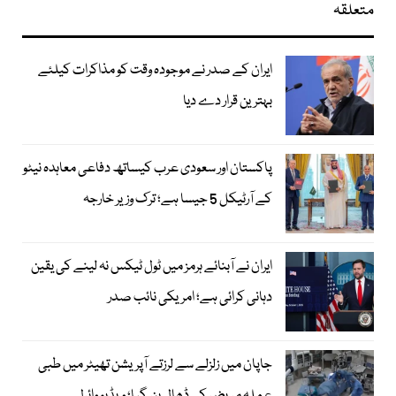
متعلقہ
ایران کے صدر نے موجودہ وقت کو مذاکرات کیلئے
بہترین قرار دے دیا
پاکستان اور سعودی عرب کیساتھ دفاعی معاہدہ نیٹو
کے آرٹیکل 5 جیسا ہے؛ ترک وزیر خارجہ
ایران نے آبنائے ہرمز میں ٹول ٹیکس نہ لینے کی یقین
دہانی کرائی ہے؛ امریکی نائب صدر
جاپان میں زلزلے سے لرزتے آپریشن تھیٹر میں طبی