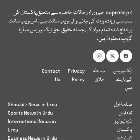
express.pk
خبروں اور حالات حاضرہ سے متعلق پاکستان کی
سب سے زیادہ وزٹ کی جانے والی ویب سائٹ ہے۔ اس ویب سائٹ
پر شائع شدہ تمام مواد کے جملہ حقوق بحق ایکسپریس میڈیا
گروپ محفوظ ہیں۔
ایکسپریس
ضابطہ
Privacy
Contact
کے بارے
اخلاق
Policy
Us
میں
صفحۂ اول
Showbiz News in Urdu
تازہ ترین
Sports News in Urdu
غزہ لہو لہو
International News in
پاکستان
Urdu
انٹر نیشنل
Business News in Urdu