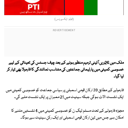
(فوٹو : ایکسپریس)
ملک میں 26ویں آئینی ترمیم منظور ہونے کے بعد چیف جسٹس کی تعیناتی کے لیے
خصوصی کمیٹی میں پارلیمانی جماعتوں کی متناسب نمائندگی کا فارمولا بھی تیار کر
لیا گیا۔
فارمولے کے مطابق 39 ارکان قومی اسمبلی پر سیاسی جماعت کو خصوصی کمیٹی میں
ایک نشست الاٹ ہوگی جبکہ سینیٹ میں 21 ممبران پر ایک نشست ملے گی۔
مجوزہ فارمولے کے تحت مسلم لیگ ن کو خصوصی کمیٹی میں 4 نشستیں ملنے کا
امکان ہے جس میں تین ارکان قومی اسمبلی اور ایک رکن سینیٹ سے ہوگا۔