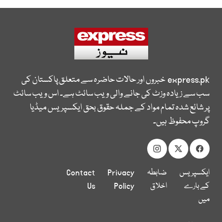
express.pk
خبروں اور حالات حاضرہ سے متعلق پاکستان کی
سب سے زیادہ وزٹ کی جانے والی ویب سائٹ ہے۔ اس ویب سائٹ
پر شائع شدہ تمام مواد کے جملہ حقوق بحق ایکسپریس میڈیا
گروپ محفوظ ہیں۔
ایکسپریس
ضابطہ
Privacy
Contact
کے بارے
اخلاق
Policy
Us
میں