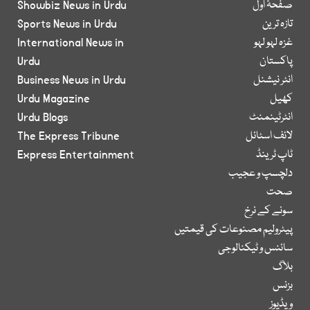
صفحۂ اول
Showbiz News in Urdu
تازہ ترین
Sports News in Urdu
غزہ لہو لہو
International News in
پاکستان
Urdu
انٹر نیشنل
Business News in Urdu
کھیل
Urdu Magazine
انٹرٹینمنٹ
Urdu Blogs
لائف اسٹائل
The Express Tribune
ٹاپ ٹرینڈ
Express Entertainment
دلچسپ و عجیب
صحت
سونے کے نرخ
پیٹرولیم مصنوعات کی قیمتیں
سائنس و ٹیکنالوجی
بلاگ
بزنس
ویڈیوز