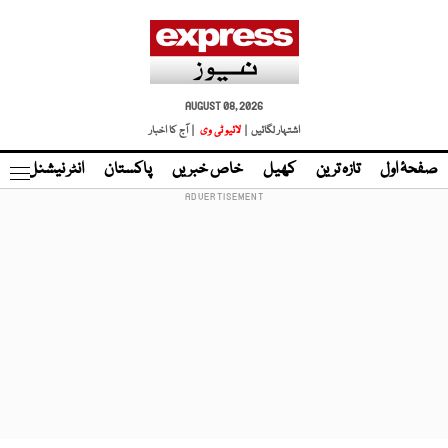
AUGUST 08, 2026
اشتہار لگائیں |
لائیو ٹی وی
| آج کا اخبار
صفحۂ اول
تازہ ترین
کھیل
خاص خبریں
پاکستان
انٹر نیشنل
ٹا