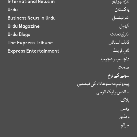
غزہ لہو لہو
International News in
پاکستان
Urdu
انٹر نیشنل
Business News in Urdu
کھیل
Urdu Magazine
انٹرٹینمنٹ
Urdu Blogs
لائف اسٹائل
The Express Tribune
ٹاپ ٹرینڈ
Express Entertainment
دلچسپ و عجیب
صحت
سونے کے نرخ
پیٹرولیم مصنوعات کی قیمتیں
سائنس و ٹیکنالوجی
بلاگ
بزنس
ویڈیوز
جرائم