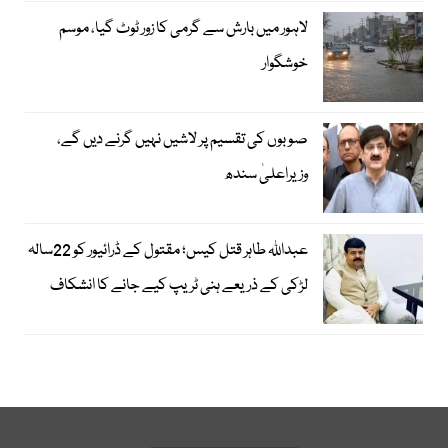
لاہور میں بارش سے گرمی کا زور ٹوٹ گیا، موسم
خوشگوار
صوبوں کی تقسیم پر لاشیں نہیں گرنے دیں گے،
وزیراعلیٰ سندھ
عبداللہ طاہر قتل کیس؛ مقتول کے ڈرائیور کو 22سالہ
لڑکی کے ذریعے ہنی ٹریپ کیے جانے کا انشکاف