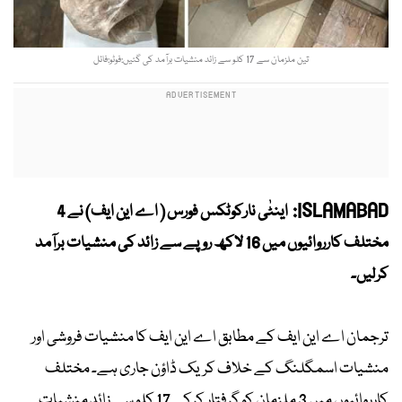
تین ملزمان سے 17 کلو سے زائد منشیات برآمد کی گئیں:فوٹو:فائل
ISLAMABAD:
اینٹٰی نارکوٹکس فورس ( اے این ایف) نے 4
مختلف کارروائیوں میں 16 لاکھ روپے سے زائد کی منشیات برآمد
کرلیں۔
ترجمان اے این ایف کے مطابق اے این ایف کا منشیات فروشی اور
منشیات اسمگلنگ کے خلاف کریک ڈاؤن جاری ہے۔ مختلف
کارروائیوں میں 3 ملزمان کو گرفتار کرکے 17 کلو سے زائد منشیات