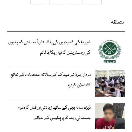
متعلقہ
غیر ملکی کمپنیوں کی پاکستان آمد، نئی کمپنیوں
کی رجسٹریشن کا نیا ریکارڈ قائم
مردان بورڈ نے میٹرک کے سالانہ امتحانات کے نتائج
کا اعلان کر دیا
ڈیڑھ سالہ بچی کے ساتھ زیادتی اور قتل کا ملزم
جسمانی ریمانڈ پر پولیس کے حوالے