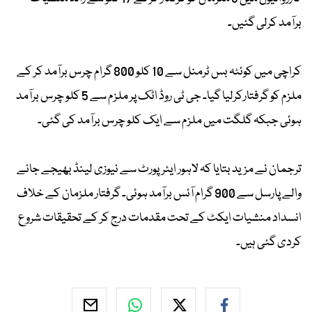
برآمد کرلی گئیں۔
کراچی میں کوئٹہ بس ٹرمنل سے 10 کلو 800 گرام چرس برآمد کر کے
ملزم کو گرفتارکرلیا گیا۔ جی ٹی روڈ اٹک پر ملزم سے 5 کلو چرس برآمد
ہوئی جبکہ گلگت میں ملزم سے ایک کلو چرس برآمد کی گئی۔
ترجمان نے مزید بتایا کہ لاہور ایئرپورٹ سے نیوزی لینڈ بھیجے جانے
والے پارسل سے 900 گرام آئس برآمد ہوئی۔ گرفتار ملزمان کے خلاف
انسداد منشیات ایکٹ کے تحت مقدمات درج کر کے تحقیقات شروع
کردی گئی ہیں۔