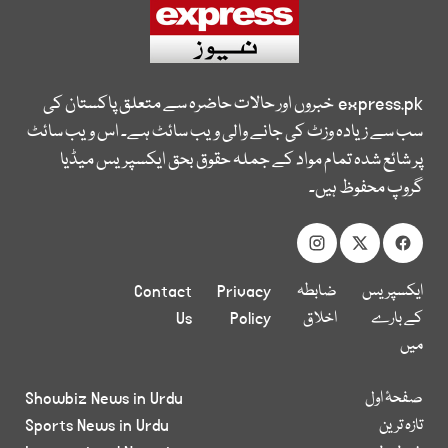
express.pk
خبروں اور حالات حاضرہ سے متعلق پاکستان کی
سب سے زیادہ وزٹ کی جانے والی ویب سائٹ ہے۔ اس ویب سائٹ
پر شائع شدہ تمام مواد کے جملہ حقوق بحق ایکسپریس میڈیا
گروپ محفوظ ہیں۔
ایکسپریس
ضابطہ
Privacy
Contact
کے بارے
اخلاق
Policy
Us
میں
صفحۂ اول
Showbiz News in Urdu
تازہ ترین
Sports News in Urdu