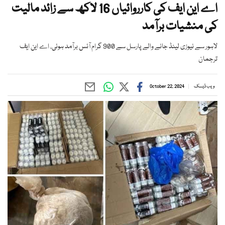
اے این ایف کی کارروائیاں 16 لاکھ سے زائد مالیت
کی منشیات برآمد
لاہور سے نیوزی لینڈ جانے والے پارسل سے 900 گرام آئس برآمد ہوئی، اے این ایف
ترجمان
ویب ڈیسک
October 22, 2024