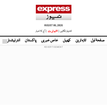
AUGUST 06, 2026
اشتہار لگائیں |
لائیو ٹی وی
| آج کا اخبار
صفحۂ اول
تازہ ترین
کھیل
خاص خبریں
پاکستان
انٹر نیشنل
ٹا