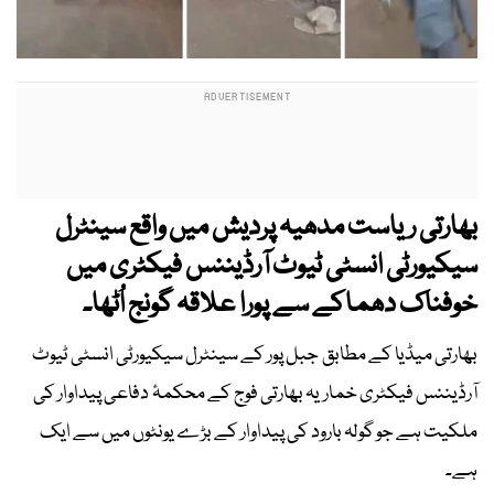
بھارتی ریاست مدھیہ پردیش میں واقع سینٹرل
سیکیورٹی انسٹی ٹیوٹ آرڈیننس فیکٹری میں
خوفناک دھماکے سے پورا علاقہ گونج اُٹھا۔
بھارتی میڈیا کے مطابق جبل پور کے سینٹرل سیکیورٹی انسٹی ٹیوٹ
آرڈیننس فیکٹری خماریہ بھارتی فوج کے محکمۂ دفاعی پیداوار کی
ملکیت ہے جو گولہ بارود کی پیداوار کے بڑے یونٹوں میں سے ایک
ہے۔