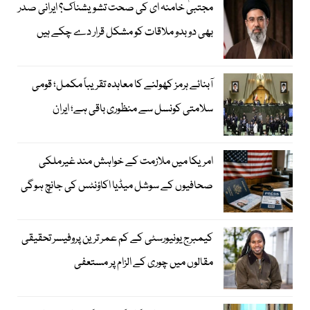
مجتبیٰ خامنہ ای کی صحت تشویشناک؟ ایرانی صدر
بھی دوبدو ملاقات کو مشکل قرار دے چکے ہیں
آبنائے ہرمز کھولنے کا معاہدہ تقریباً مکمل؛ قومی
سلامتی کونسل سے منظوری باقی ہے؛ ایران
امریکا میں ملازمت کے خواہش مند غیرملکی
صحافیوں کے سوشل میڈیا اکاؤنٹس کی جانچ ہوگی
کیمبرج یونیورسٹی کے کم عمر ترین پروفیسر تحقیقی
مقالوں میں چوری کے الزام پر مستعفی