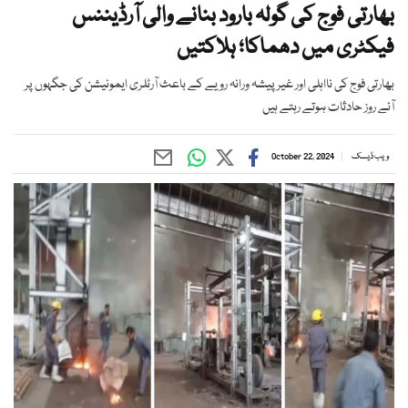
بھارتی فوج کی گولہ بارود بنانے والی آرڈیننس
فیکٹری میں دھماکا؛ ہلاکتیں
بھارتی فوج کی نااہلی اور غیر پیشہ ورانہ رویے کے باعث آرٹلری ایمونیشن کی جگہوں پر
آئے روز حادثات ہوتے رہتے ہیں
ویب ڈیسک
October 22, 2024