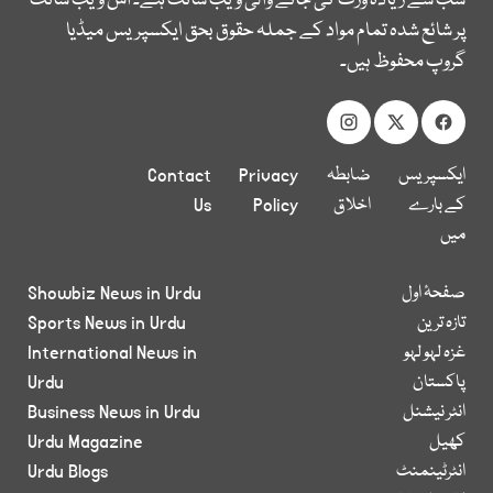
سب سے زیادہ وزٹ کی جانے والی ویب سائٹ ہے۔ اس ویب سائٹ
پر شائع شدہ تمام مواد کے جملہ حقوق بحق ایکسپریس میڈیا
گروپ محفوظ ہیں۔
ایکسپریس
ضابطہ
Privacy
Contact
کے بارے
اخلاق
Policy
Us
میں
صفحۂ اول
Showbiz News in Urdu
تازہ ترین
Sports News in Urdu
غزہ لہو لہو
International News in
پاکستان
Urdu
انٹر نیشنل
Business News in Urdu
کھیل
Urdu Magazine
انٹرٹینمنٹ
Urdu Blogs