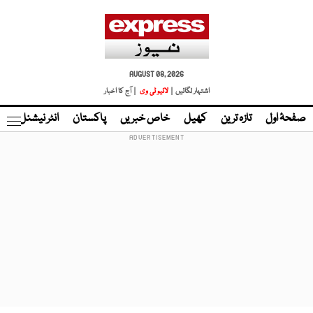
AUGUST 08, 2026
اشتہار لگائیں |
لائیو ٹی وی
| آج کا اخبار
صفحۂ اول
تازہ ترین
کھیل
خاص خبریں
پاکستان
انٹر نیشنل
ٹا