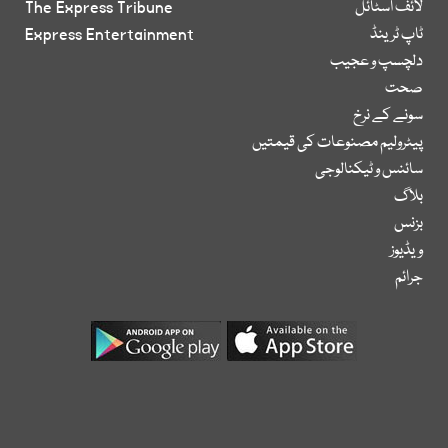
لائف اسٹائل
The Express Tribune
ٹاپ ٹرینڈ
Express Entertainment
دلچسپ و عجیب
صحت
سونے کے نرخ
پیٹرولیم مصنوعات کی قیمتیں
سائنس و ٹیکنالوجی
بلاگ
بزنس
ویڈیوز
جرائم