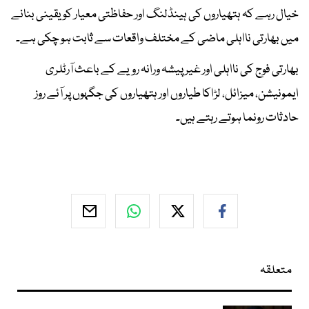
خیال رہے کہ ہتھیاروں کی ہینڈلنگ اور حفاظتی معیار کو یقینی بنانے
میں بھارتی نااہلی ماضی کے مختلف واقعات سے ثابت ہو چکی ہے۔
بھارتی فوج کی نااہلی اور غیر پیشہ ورانہ رویے کے باعث آرٹلری
ایمونیشن، میزائل، لڑاکا طیاروں اور ہتھیاروں کی جگہوں پر آئے روز
حادثات رونما ہوتے رہتے ہیں۔
متعلقہ