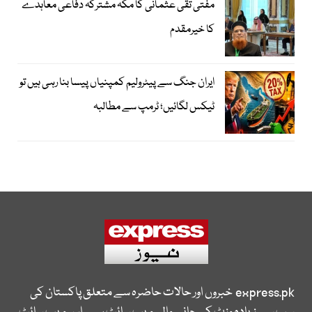
مفتی تقی عثمانی کا مکہ مشترکہ دفاعی معاہدے
کا خیرمقدم
ایران جنگ سے پیٹرولیم کمپنیاں پیسا بنا رہی ہیں تو
ٹیکس لگائیں؛ ٹرمپ سے مطالبہ
express.pk
خبروں اور حالات حاضرہ سے متعلق پاکستان کی