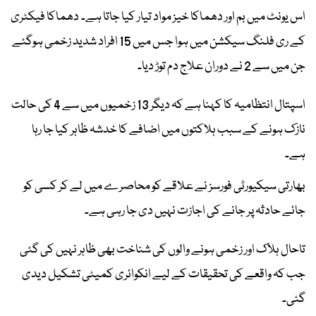
اس یونٹ میں بم اور دھماکا خیز مواد تیار کیا جاتا ہے۔ دھماکا فیکٹری
کے ری فلنگ سیکشن میں ہوا جس میں 15 افراد شدید زخمی ہوگئے
جن میں سے 2 نے دوران علاج دم توڑ دیا۔
اسپتال انتظامیہ کا کہنا ہے کہ دیگر 13 زخمیوں میں سے 4 کی حالت
نازک ہونے کے سبب ہلاکتوں میں اضافے کا خدشہ ظاہر کیا جا رہا
ہے۔
بھارتی سیکیورٹی فورسز نے علاقے کو محاصرے میں لے کر کسی کو
جائے حادثہ پر جانے کی اجازت نہیں دی جا رہی ہے۔
تاحال ہلاک اور زخمی ہونے والوں کی شناخت بھی ظاہر نہیں کی گئی
جب کہ واقعے کی تحقیقات کے لیے انکوائری کمیٹی تشکیل دیدی
گئی۔