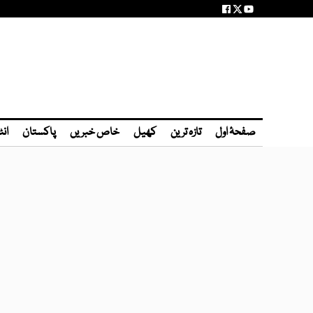
صفحۂ اول
تازہ ترین
کھیل
خاص خبریں
پاکستان
انٹ