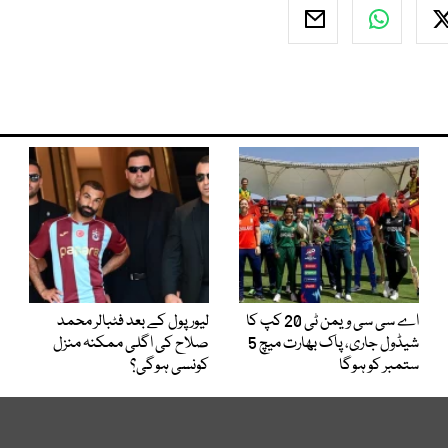
اے سی سی ویمن ٹی 20 کپ کا
لیور پول کے بعد فٹبالر محمد
شیڈول جاری، پاک بھارت میچ 5
صلاح کی اگلی ممکنہ منزل
ستمبر کو ہوگا
کونسی ہوگی؟