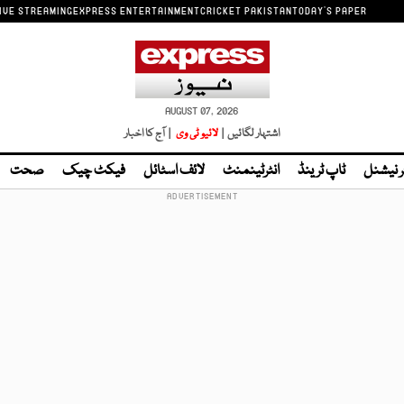
IVE STREAMING
EXPRESS ENTERTAINMENT
CRICKET PAKISTAN
TODAY'S PAPER
AUGUST 07, 2026
اشتہار لگائیں |
لائیو ٹی وی
| آج کا اخبار
ر نیشنل
ٹاپ ٹرینڈ
انٹرٹینمنٹ
لائف اسٹائل
فیکٹ چیک
صحت