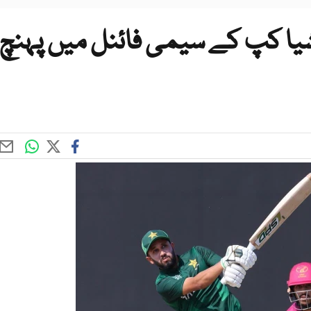
شیا کپ کے سیمی فائنل میں پہنچ