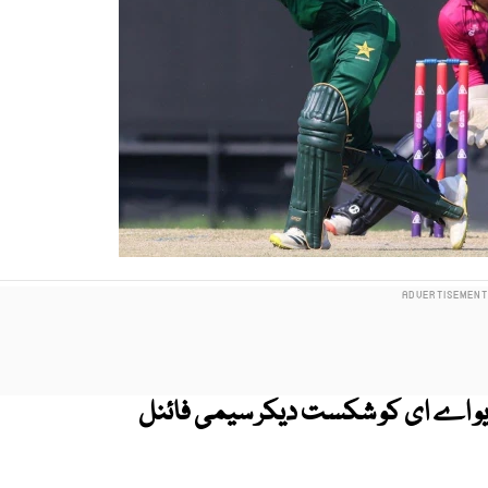
یو اے ای کو شکست دیکر سیمی فائنل