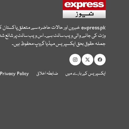
express.pk
خبروں اور حالات حاضرہ سے متعلق پاکستان 
وزٹ کی جانے والی ویب سائٹ ہے۔ اس ویب سائٹ پر شائع شدہ
جملہ حقوق بحق ایکسپریس میڈیا گروپ محفوظ ہیں۔
ایکسپریس کے بارے میں
ضابطہ اخلاق
Privacy Policy