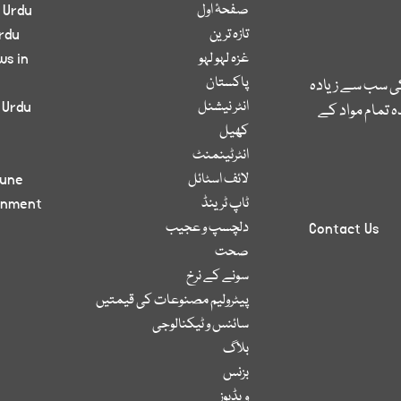
صفحۂ اول
 Urdu
تازہ ترین
rdu
غزہ لہو لہو
ws in
پاکستان
کی سب سے زیادہ
انٹر نیشنل
 Urdu
 تمام مواد کے
کھیل
انٹرٹینمنٹ
لائف اسٹائل
bune
ٹاپ ٹرینڈ
inment
دلچسپ و عجیب
Contact Us
صحت
سونے کے نرخ
پیٹرولیم مصنوعات کی قیمتیں
سائنس و ٹیکنالوجی
بلاگ
بزنس
ویڈیوز