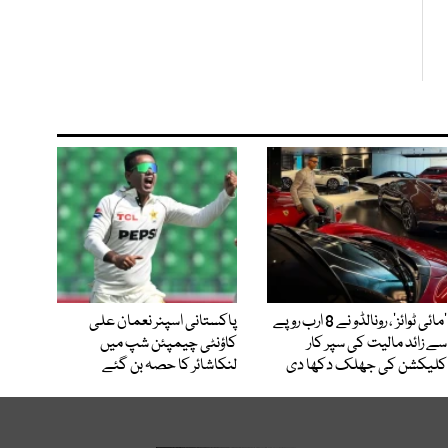
’مائی ٹوائز‘، رونالڈو نے 8 ارب روپے
پاکستانی اسپنر نعمان علی
سے زائد مالیت کی سپر کار
کاؤنٹی چیمپئن شپ میں
کلیکشن کی جھلک دکھا دی
لنکاشائر کا حصہ بن گئے