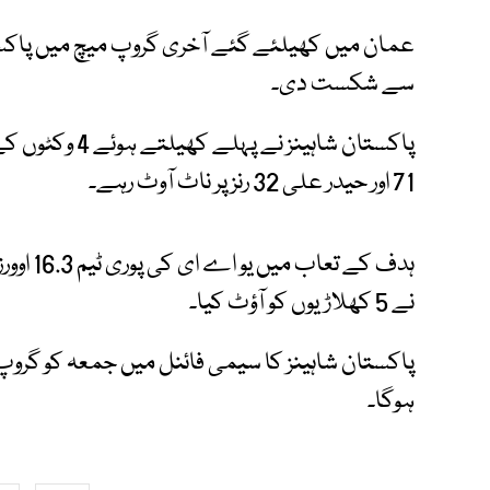
سے شکست دی۔
71 اور حیدر علی 32 رنز پر ناٹ آوٹ رہے۔
نے 5 کھلاڑیوں کو آؤٹ کیا۔
پاکستان شاہینز کا سیمی فائنل میں جمعہ کو گروپ
ہوگا۔