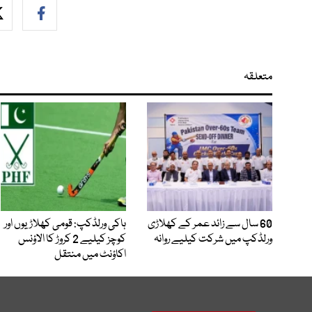
متعلقہ
60 سال سے زائد عمر کے کھلاڑی
ہاکی ورلڈکپ: قومی کھلاڑیوں اور
ورلڈکپ میں شرکت کیلیے روانہ
کوچز کیلیے 2 کروڑ کا الاؤنس
اکاؤنٹ میں منتقل