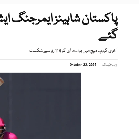
پاکستان شاہینز ایمرجنگ ای
گئے
آخری گروپ میچ میں یو اے ای کو 114 رنز سے شکست
ویب ڈیسک
October 23, 2024