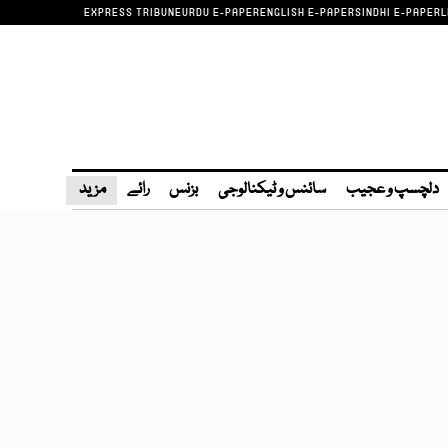
EXPRESS TRIBUNE
URDU E-PAPER
ENGLISH E-PAPER
SINDHI E-PAPER
L
دلچسپ و عجیب
سائنس و ٹیکنالوجی
بزنس
رائے
مزید