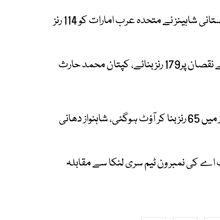
عمان میں کھیلئے گئے آخری گروپ میچ میں پاکستانی شاہینز نے متحدہ عرب امارات کو 114 رنز
پاکستان شاہینز نے پہلے کھیلتے ہوئے 4 وکٹوں کے نقصان پر179 رنز بنائے، کپتان محمد حارث
ہدف کے تعاب میں یو اے ای کی پوری ٹیم 16.3 اوورز میں 65 رنز بنا کر آؤٹ ہوگئی، شاہنواز دھانی
 اے کی نمبر ون ٹیم سری لنکا سے مقابلہ