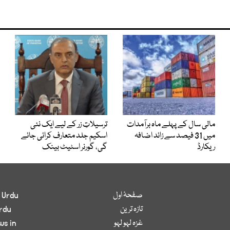
مالی سال کے پہلے ماہ برآمدات
ترسیلاتِ زر کے لیے ایک نئی
میں 31 فیصد سے زائد اضافہ
اسکیم جلد متعارف کرائی جائے
ریکارڈ
گی، گورنر اسٹیٹ بینک
صفحۂ اول
 Urdu
تازہ ترین
rdu
غزہ لہو لہو
ws in