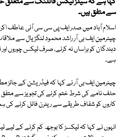
کہا ہے کہ سیلز ٹیکس فائلنگ سے متعلق حل
سے متفق ہیں۔
اسلام آباد میں صدر ایف پی سی سی آئی عاطف اکرا
چیئرمین ایف بی آر راشد محمود لنگڑیال سے ملاقا
دہندگان کو ہراساں نہ کرنے، صرف ٹیکس چوروں اور نا
ہے۔
چیئرمین ایف بی آر نے کہا کہ فیڈریشن کے جائز م
حلف نامے کی شرط ختم کرنے کی تجویز سے متفق ہی
کاروں کو شفاف طریقے سے ریٹرن فائل کرنے کی
انہوں نے کہا کہ ٹیکسز کا بوجھ کم کرنے کے لیے 