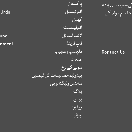
پاکستان
کی سب سے زیادہ
انٹر نیشنل
 Urdu
 تمام مواد کے
کھیل
انٹرٹینمنٹ
لائف اسٹائل
bune
ٹاپ ٹرینڈ
inment
دلچسپ و عجیب
Contact Us
صحت
سونے کے نرخ
پیٹرولیم مصنوعات کی قیمتیں
سائنس و ٹیکنالوجی
بلاگ
بزنس
ویڈیوز
جرائم