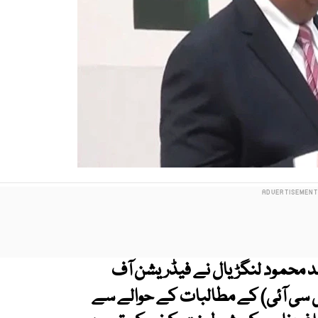
راشد محمود لنگڑیال نے فیڈریشن آف
ی سی آئی) کے مطالبات کے حوالے سے