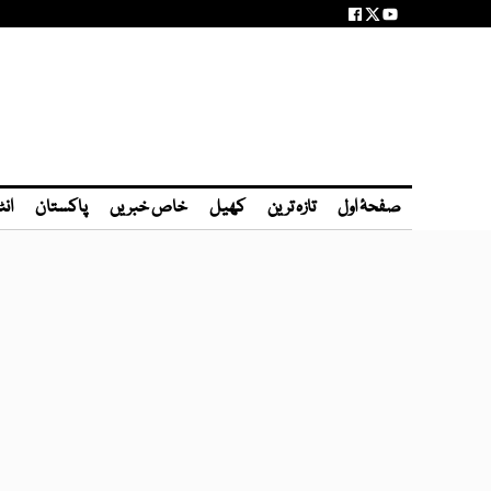
صفحۂ اول
تازہ ترین
کھیل
خاص خبریں
پاکستان
انٹ