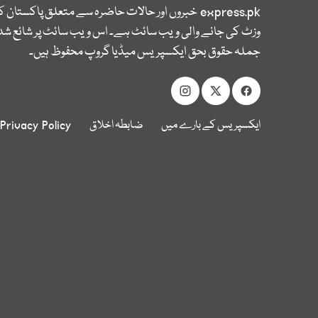
express.pk
خبروں اور حالات حاضرہ سے متعلق پاکستان 
وزٹ کی جانے والی ویب سائٹ ہے۔ اس ویب سائٹ پر شائع شدہ
جملہ حقوق بحق ایکسپریس میڈیا گروپ محفوظ ہیں۔
ایکسپریس کے بارے میں
ضابطہ اخلاق
Privacy Policy