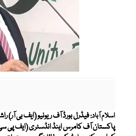
فیڈرل بورڈ آف ریونیو (ایف بی آر) 
اسلام آباد:
پاکستان آف کامرس اینڈ انڈسٹری (ایف پی س