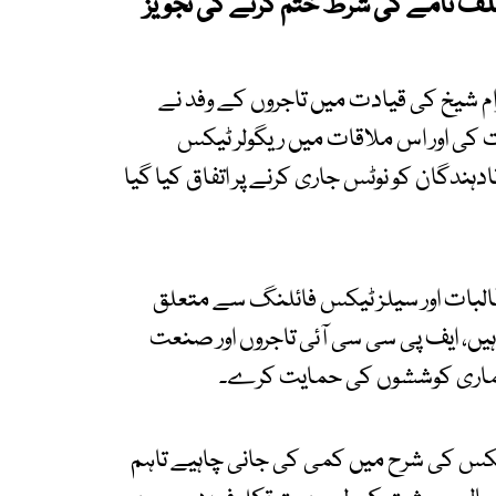
ف نامے کی شرط ختم کرنے کی تجویز
م شیخ کی قیادت میں تاجروں کے وفد نے
ت کی اور اس ملاقات میں ریگولر ٹیکس
دہندگان کو نوٹس جاری کرنے پر اتفاق کیا گیا
طالبات اور سیلز ٹیکس فائلنگ سے متعلق
ں، ایف پی سی سی آئی تاجروں اور صنعت
 ہماری کوششوں کی حمایت کرے۔
ٹیکس کی شرح میں کمی کی جانی چاہیے تاہم