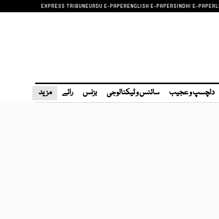
EXPRESS TRIBUNE
URDU E-PAPER
ENGLISH E-PAPER
SINDHI E-PAPER
L
دلچسپ و عجیب
سائنس و ٹیکنالوجی
بزنس
رائے
مزید