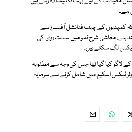
وجودہ حالات میں یہ ممکن نہیں، گزشتہ 2 سے 3 سال معیشت کے لیے بہت تکلیف دہ رہے ہیں
ی ہے۔
کہ کمپنیوں کے چیف فنانشل آفیسرز سے
ئند ہے، معاشی شرح نمو میں سست روی کی
 ٹیکس لگ سکتے ہیں۔
 کے لاگو کیا گیا تھا جس کی وجہ سے مطلوبہ
ولر ٹیکس اسکیم میں شامل کرنے سے سرمایہ