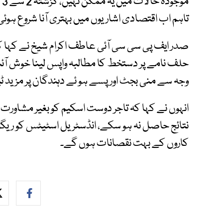
م
تاہم اب اقتصادی اشاریوں میں بہتری آنا شروع ہوئ
صدر ایف پی سی سی آئی عاطف اکرام شیخ نے کہا 
حلف نامے پر دستخط کا مطالبہ واپس لینا خوش آ
وجہ سے منی بجٹ اور پسے ہو ئے دہندگان پر مزید
انہوں نے کہا کہ تاجر دوست اسکیم کو بغیر مشاورت
نتائج حاصل نہ ہو سکے، انڈسٹریل اسٹیٹس کو ریگ
کاروں کے بہت نقصانات ہوں گے۔