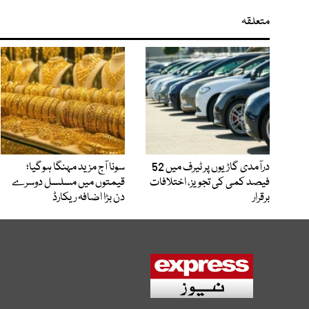
متعلقہ
درآمدی گاڑیوں پر ٹیرف میں 52
سونا آج مزید مہنگا ہوگیا؛
فیصد کمی کی تجویز، اختلافات
قیمتوں میں مسلسل دوسرے
برقرار
دن بڑا اضافہ ریکارڈ