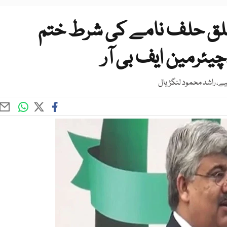
لق حلف نامے کی شرط ختم
یئرمین ایف بی آر
ے، راشد محمود لنگڑیال