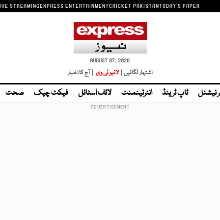
IVE STREAMING
EXPRESS ENTERTAINMENT
CRICKET PAKISTAN
TODAY'S PAPER
AUGUST 07, 2026
اشتہار لگائیں |
لائیو ٹی وی
| آج کا اخبار
ر نیشنل
ٹاپ ٹرینڈ
انٹرٹینمنٹ
لائف اسٹائل
فیکٹ چیک
صحت