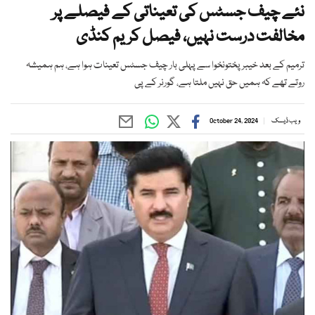
نئے چیف جسٹس کی تعیناتی کے فیصلے پر
مخالفت درست نہیں، فیصل کریم کنڈی
ترمیم کے بعد خیبرپختونخوا سے پہلی بار چیف جسٹس تعینات ہوا ہے، ہم ہمیشہ
روتے تھے کہ ہمیں حق نہیں ملتا ہے، گورنر کے پی
ویب ڈیسک
October 24, 2024