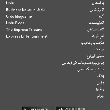
پاکستان
Urdu
انٹر نیشنل
Business News in Urdu
کھیل
Urdu Magazine
انٹرٹینمنٹ
Urdu Blogs
لائف اسٹائل
The Express Tribune
ٹاپ ٹرینڈ
Express Entertainment
دلچسپ و عجیب
صحت
سونے کے نرخ
پیٹرولیم مصنوعات کی قیمتیں
سائنس و ٹیکنالوجی
بلاگ
بزنس
ویڈیوز
جرائم