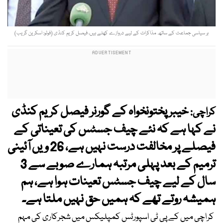
ہر سیاسی جماعت کے ساتھ مذاکرات کے لیے دروازے کھلے ہیں، فیصل کریم کنڈی (فوٹو: اسکرین گریب)
خیبر پختونخواہ کے گورنر فیصل کریم کنڈی
کراچی:
نے کہا ہے کہ نئے چیف جسٹس کی تعیناتی کے
فیصلے پر مخالفت درست نہیں ہے، 26 ویں آئینی
ترمیم کے بعد پہلی مرتبہ ہمارے صوبے سے 3
سال کے لیے چیف جسٹس تعینات ہوا ہے، ہم
ہمیشہ روتے تھے کہ ہمیں حق نہیں ملتا ہے۔
کراچی میں کے پی ٹی اسپورٹس کمپلیکس میں شجرکاری کی مہم