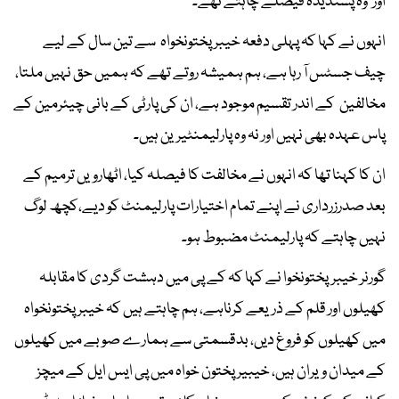
اور وہ پسندیدہ فیصلے چاہتے تھے۔
انہوں نے کہا کہ پہلی دفعہ خیبر پختونخواہ سے تین سال کے لیے
چیف جسٹس آ رہا ہے، ہم ہمیشہ روتے تھے کہ ہمیں حق نہیں ملتا،
مخالفین کے اندر تقسیم موجود ہے، ان کی پارٹی کے بانی چیئرمین کے
پاس عہدہ بھی نہیں اور نہ وہ پارلیمنٹیرین ہیں۔
ان کا کہنا تھا کہ انہوں نے مخالفت کا فیصلہ کیا، اٹھارویں ترمیم کے
بعد صدرزرداری نے اپنے تمام اختیارات پارلیمنٹ کو دیے،کچھ لوگ
نہیں چاہتے کہ پارلیمنٹ مضبوط ہو۔
گورنر خیبرپختونخوا نے کہا کہ کے پی میں دہشت گردی کا مقابلہ
کھیلوں اور قلم کے ذریعے کرناہے، ہم چاہتے ہیں کہ خیبر پختونخواہ
میں کھیلوں کو فروغ دیں، بدقسمتی سے ہمارے صوبے میں کھیلوں
کے میدان ویران ہیں، خیبیر پختون خواہ میں پی ایس ایل کے میچز