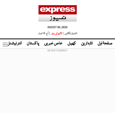
AUGUST 06, 2026
اشتہار لگائیں |
لائیو ٹی وی
| آج کا اخبار
صفحۂ اول
تازہ ترین
کھیل
خاص خبریں
پاکستان
انٹر نیشنل
ٹا