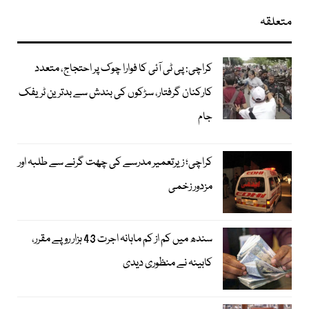
متعلقہ
کراچی: پی ٹی آئی کا فوارا چوک پر احتجاج، متعدد
کارکنان گرفتار، سڑکوں کی بندش سے بدترین ٹریفک
جام
کراچی؛ زیرتعمیر مدرسے کی چھت گرنے سے طلبہ اور
مزدور زخمی
سندھ میں کم از کم ماہانہ اجرت 43 ہزار روپے مقرر،
کابینہ نے منظوری دیدی