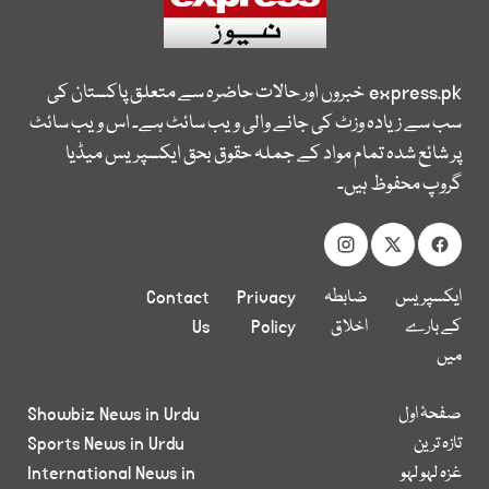
express.pk
خبروں اور حالات حاضرہ سے متعلق پاکستان کی
سب سے زیادہ وزٹ کی جانے والی ویب سائٹ ہے۔ اس ویب سائٹ
پر شائع شدہ تمام مواد کے جملہ حقوق بحق ایکسپریس میڈیا
گروپ محفوظ ہیں۔
ایکسپریس
ضابطہ
Privacy
Contact
کے بارے
اخلاق
Policy
Us
میں
صفحۂ اول
Showbiz News in Urdu
تازہ ترین
Sports News in Urdu
غزہ لہو لہو
International News in