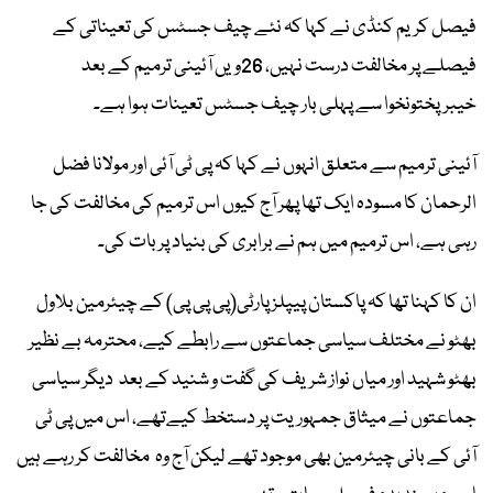
فیصل کریم کنڈی نے کہا کہ نئے چیف جسٹس کی تعیناتی کے
فیصلے پر مخالفت درست نہیں، 26ویں آئینی ترمیم کے بعد
خیبرپختونخوا سے پہلی بار چیف جسٹس تعینات ہوا ہے۔
آئینی ترمیم سے متعلق انہوں نے کہا کہ پی ٹی آئی اور مولانا فضل
الرحمان کا مسودہ ایک تھا پھر آج کیوں اس ترمیم کی مخالفت کی جا
رہی ہے، اس ترمیم میں ہم نے برابری کی بنیاد پر بات کی۔
ان کا کہنا تھا کہ پاکستان پیپلز پارٹی(پی پی پی) کے چیئرمین بلاول
بھٹو نے مختلف سیاسی جماعتوں سے رابطے کیے، محترمہ بے نظیر
بھٹو شہید اور میاں نواز شریف کی گفت و شنید کے بعد دیگر سیاسی
جماعتوں نے میثاق جمہوریت پر دستخط کیےتھے، اس میں پی ٹی
آئی کے بانی چیئرمین بھی موجود تھے لیکن آج وہ مخالفت کر رہے ہیں