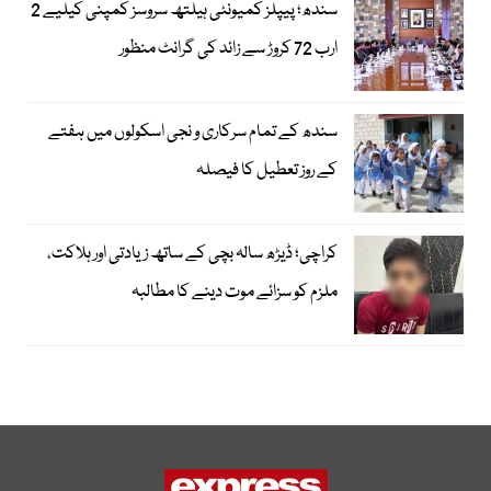
سندھ؛ پیپلز کمیونٹی ہیلتھ سروسز کمپنی کیلیے 2
ارب 72 کروڑ سے زائد کی گرانٹ منظور
سندھ کے تمام سرکاری و نجی اسکولوں میں ہفتے
کے روز تعطیل کا فیصلہ
کراچی؛ ڈیڑھ سالہ بچی کے ساتھ زیادتی اور ہلاکت،
ملزم کو سزائے موت دینے کا مطالبہ