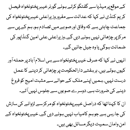
کے موقع پر میڈیا سے گفتگو کرتے ہوئے گورنر خیبرپختونخواہ فیصل
کریم کنڈی نے کہا کہ عدالت سے مفرور وزیراعلی خیبر پختونخواہ کی
جماعت چاہتی ہے کہ وفاق اور صوبے میں تصادم ہو، ہم کے پی سے
مرکز پر چڑھائی نہیں ہونے دیں گے، وزیراعلی علی امین گنڈاپور کی
ضمانت ہوگی یا وہ جیل جائیں گے۔
انہوں نے کہا کہ صرف خیبر پختونخواہ سے ہی اسلام آباد پر حملہ آور
کیوں ہوتے ہیں، ہر ہفتے دارالحکومت پر چڑھائی کر دینے کا عمل
درست نہیں، ہمیں اپنے ملک کے حوالے سے مثبت امیج کو فروغ
دینے کی ضرورت ہے، دوسرے صوبوں سے جلوس نہیں آتے۔
ان کا کہنا تھا کہ دراصل خیبر پختونخواہ کو مرکز سے لڑوانے کی سازش
کی جا رہی ہے جو ہم کامیاب نہیں ہونے دیں گے، خیبر پختونخواہ کے
امن وامان سمیت دیگر مسائل بھی ہیں۔