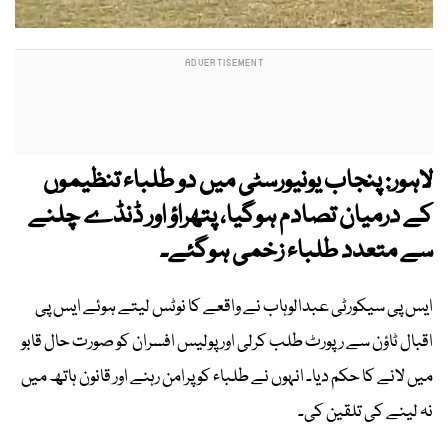
لاہور: پنجاب یونیورسٹی میں دو طلباء تنظیموں
کے درمیان تصادم ہوگیا، پتھراؤ اور ڈنڈے چلنے
سے متعدد طلباء زخمی ہوگئے۔
ایس پی سیکورٹی عبدالوہاب نے واقعے کا نوٹس لیتے ہوئے ایس پی
اقبال ٹاؤن سے رپورٹ طلب کرلی اور پولیس افسران کو صورت حال قابو
میں لانے کا حکم دیا۔ انہوں نے طلباء کو پرامن رہنے اور قانون ہاتھ میں
نہ لینے کی تلقین کی۔