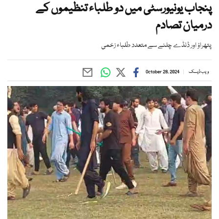
پنجاب یونیورسٹی میں دو طلباء تنظیموں کے
درمیان تصادم
پتھراؤ اور ڈنڈے چلنے سے متعدد طلباء زخمی
ویب ڈیسک
October 28, 2024