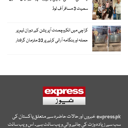
سمیت 3 مسافر آف لوڈ
کراچی میں انکروچمنٹ آپریشن کے دوران ٹیم پر
حملہ اور ہنگامہ آرائی کرنے پر 33 ملزمان گرفتار
express.pk
خبروں اور حالات حاضرہ سے متعلق پاکستان کی
سب سے زیادہ وزٹ کی جانے والی ویب سائٹ ہے۔ اس ویب سائٹ