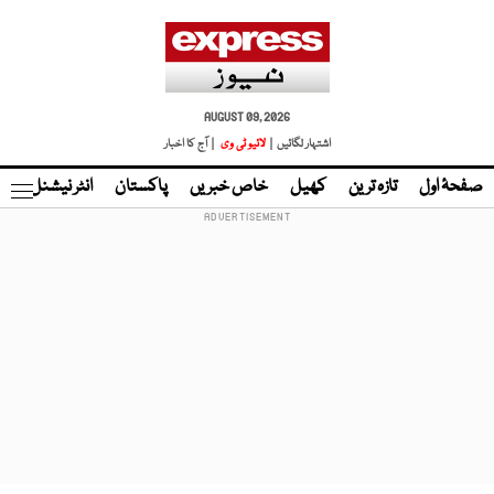
AUGUST 09, 2026
اشتہار لگائیں |
لائیو ٹی وی
| آج کا اخبار
صفحۂ اول
تازہ ترین
کھیل
خاص خبریں
پاکستان
انٹر نیشنل
ٹا