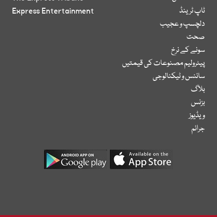
ٹاپ ٹرینڈ
Express Entertainment
دلچسپ و عجیب
صحت
سونے کے نرخ
پیٹرولیم مصنوعات کی قیمتیں
سائنس و ٹیکنالوجی
بلاگ
بزنس
ویڈیوز
جرائم