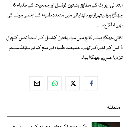
ابتدائی رپورٹ کے مطابق پشتون کونسل اور جمعیت کے طلباء کا
جھگڑا ہوا۔ پتھراؤ اور ہاتھا پائی میں متعدد طلباء کے زخمی ہونے کی
بھی اطلاع ہے۔
لڑائی جھگڑا ہیلے کالج میں ہوا۔ پختون کونسل کے اسٹوڈنٹس کلچرل
ڈانس کے لئے آئے تھے۔ جمیعت طلباء نے منع کیا اور ساؤنڈ سسٹم
توڑ دیا جس پر جھگڑا ہوا۔
متعلقہ