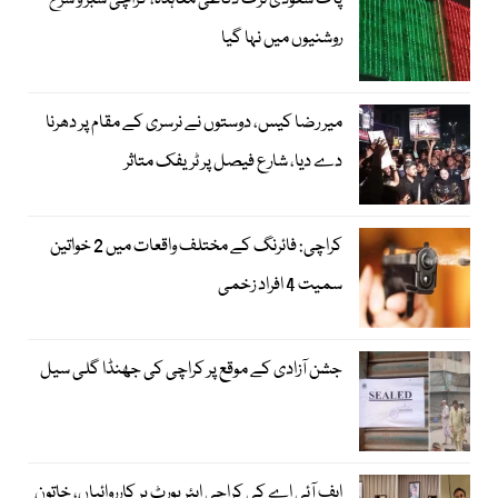
پاک سعودی ترک دفاعی معاہدہ، کراچی سبز و سرخ
روشنیوں میں نہا گیا
میر رضا کیس، دوستوں نے نرسری کے مقام پر دھرنا
دے دیا، شارع فیصل پر ٹریفک متاثر
کراچی: فائرنگ کے مختلف واقعات میں 2 خواتین
سمیت 4 افراد زخمی
جشن آزادی کے موقع پر کراچی کی جھنڈا گلی سیل
ایف آئی اے کی کراچی ایئرپورٹ پر کارروائیاں، خاتون