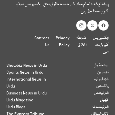
پر شائع شدہ تمام مواد کے جملہ حقوق بحق ایکسپریس میڈیا
گروپ محفوظ ہیں۔
ایکسپریس
ضابطہ
Privacy
Contact
کے بارے
اخلاق
Policy
Us
میں
صفحۂ اول
Showbiz News in Urdu
تازہ ترین
Sports News in Urdu
غزہ لہو لہو
International News in
پاکستان
Urdu
انٹر نیشنل
Business News in Urdu
کھیل
Urdu Magazine
انٹرٹینمنٹ
Urdu Blogs
لائف اسٹائل
The Express Tribune