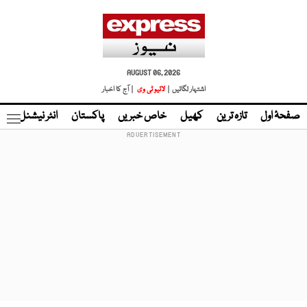
AUGUST 06, 2026
اشتہار لگائیں |
لائیو ٹی وی
| آج کا اخبار
صفحۂ اول
تازہ ترین
کھیل
خاص خبریں
پاکستان
انٹر نیشنل
ٹا