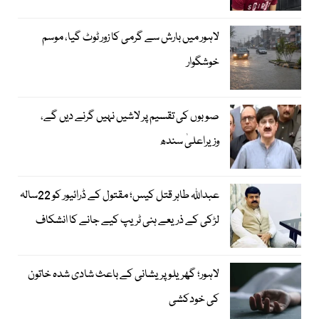
لاہور میں بارش سے گرمی کا زور ٹوٹ گیا، موسم
خوشگوار
صوبوں کی تقسیم پر لاشیں نہیں گرنے دیں گے،
وزیراعلیٰ سندھ
عبداللہ طاہر قتل کیس؛ مقتول کے ڈرائیور کو 22سالہ
لڑکی کے ذریعے ہنی ٹریپ کیے جانے کا انشکاف
لاہور؛ گھریلو پریشانی کے باعث شادی شدہ خاتون
کی خودکشی