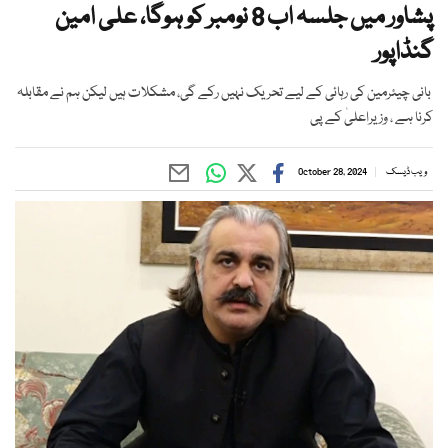
پشاور میں جلسہ اب 8 نومبر کو ہوگا، علی امین
گنڈاپور
بانی چیئرمین کی رہائی کے لیے تحریک نہیں رکے گی، مشکلات ہیں لیکن ہم نے مقابلہ
کرنا ہے ، وزیراعلیٰ کے پی
ویب ڈیسک
October 28, 2024