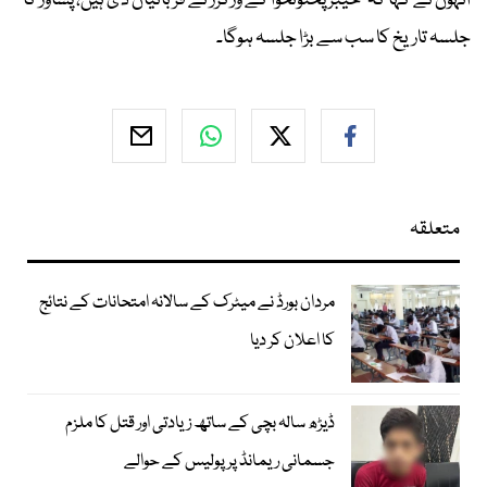
انہوں نے کہا کہ خیبر پختونخوا کے ورکرز نے قربانیاں دی ہیں، پشاور کا
جلسہ تاریخ کا سب سے بڑا جلسہ ہوگا۔
متعلقہ
مردان بورڈ نے میٹرک کے سالانہ امتحانات کے نتائج
کا اعلان کر دیا
ڈیڑھ سالہ بچی کے ساتھ زیادتی اور قتل کا ملزم
جسمانی ریمانڈ پر پولیس کے حوالے