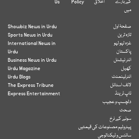
کے بارے
اخلاق
Policy
Us
میں
صفحۂ اول
Showbiz News in Urdu
تازہ ترین
Sports News in Urdu
غزہ لہو لہو
International News in
پاکستان
Urdu
انٹر نیشنل
Business News in Urdu
کھیل
Urdu Magazine
انٹرٹینمنٹ
Urdu Blogs
لائف اسٹائل
The Express Tribune
ٹاپ ٹرینڈ
Express Entertainment
دلچسپ و عجیب
صحت
سونے کے نرخ
پیٹرولیم مصنوعات کی قیمتیں
سائنس و ٹیکنالوجی