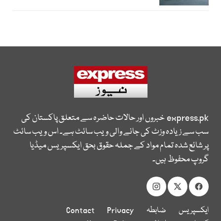
express.pk
خبروں اور حالات حاضرہ سے متعلق پاکستان کی
سب سے زیادہ وزٹ کی جانے والی ویب سائٹ ہے۔ اس ویب سائٹ
پر شائع شدہ تمام مواد کے جملہ حقوق بحق ایکسپریس میڈیا
گروپ محفوظ ہیں۔
ایکسپریس
ضابطہ
Privacy
Contact