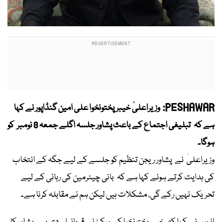
PESHAWAR:
وزیراعلیٰ خیبرپختونخوا علی امین گنڈاپور نے کہا
ہے کہ تبلیغی اجتماع کے باعث پشاور جلسہ اگلے جمعہ 8 نومبر کو
ہوگا۔
وزیراعلیٰ نے پشاور ریجن تنظیم کو جلسے کے لیے جگہ کے انتخاب
کی ہدایت کرتے ہوئے کہا ہے کہ بانی چیئرمین کی رہائی کے لیے
تحریک نہیں رکے گی، مشکلات ہیں لیکن ہم نے مقابلہ کرنا ہے۔