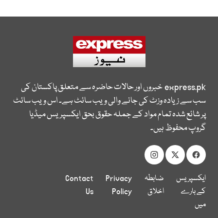
express.pk
خبروں اور حالات حاضرہ سے متعلق پاکستان کی
سب سے زیادہ وزٹ کی جانے والی ویب سائٹ ہے۔ اس ویب سائٹ
پر شائع شدہ تمام مواد کے جملہ حقوق بحق ایکسپریس میڈیا
گروپ محفوظ ہیں۔
ایکسپریس
ضابطہ
Privacy
Contact
کے بارے
اخلاق
Policy
Us
میں