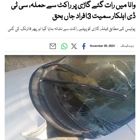
وانا میں رات گئے گاڑی پر راکٹ سے حملہ، سی ٹی
ڈی اہلکار سمیت 3افراد جاں بحق
پولیس کے مطابق فیلڈر گاڑی کو پہلے راکٹ سے نشانہ بنایا گیا اور پھر فائرنگ کی گئی
ویب ڈیسک
November 05, 2024