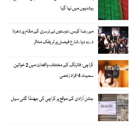
روشنیوں میں نہا گیا
میر رضا کیس، دوستوں نے نرسری کے مقام پر دھرنا
دے دیا، شارع فیصل پر ٹریفک متاثر
کراچی: فائرنگ کے مختلف واقعات میں 2 خواتین
سمیت 4 افراد زخمی
جشن آزادی کے موقع پر کراچی کی جھنڈا گلی سیل