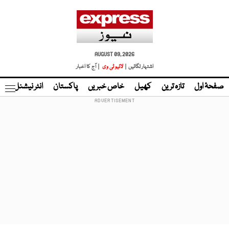
AUGUST 09, 2026
اشتہار لگائیں |
لائیو ٹی وی
| آج کا اخبار
صفحۂ اول
تازہ ترین
کھیل
خاص خبریں
پاکستان
انٹر نیشنل
ٹا