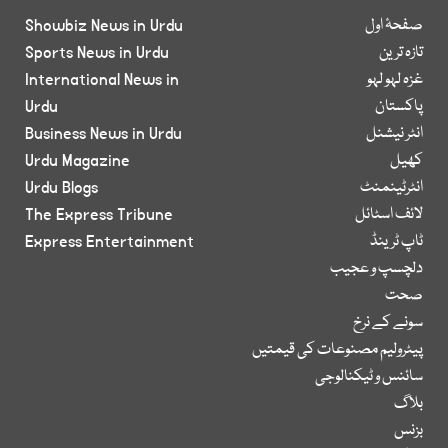
صفحۂ اول
Showbiz News in Urdu
تازہ ترین
Sports News in Urdu
غزہ لہو لہو
International News in
پاکستان
Urdu
انٹر نیشنل
Business News in Urdu
کھیل
Urdu Magazine
انٹرٹینمنٹ
Urdu Blogs
لائف اسٹائل
The Express Tribune
ٹاپ ٹرینڈ
Express Entertainment
دلچسپ و عجیب
صحت
سونے کے نرخ
پیٹرولیم مصنوعات کی قیمتیں
سائنس و ٹیکنالوجی
بلاگ
بزنس