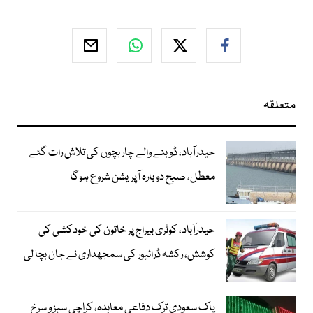
متعلقہ
حیدرآباد، ڈوبنے والے چار بچوں کی تلاش رات گئے
معطل، صبح دوبارہ آپریشن شروع ہوگا
حیدرآباد، کوٹری بیراج پر خاتون کی خودکشی کی
کوشش، رکشہ ڈرائیور کی سمجھداری نے جان بچا لی
پاک سعودی ترک دفاعی معاہدہ، کراچی سبز و سرخ