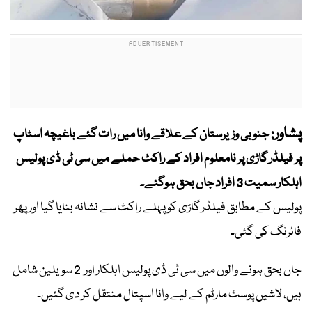
پشاور:
جنوبی وزیرستان کے علاقے وانا میں رات گئے باغیچہ اسٹاپ
پر فیلڈر گاڑی پر نامعلوم افراد کے راکٹ حملے میں سی ٹی ڈی پولیس
اہلکار سمیت 3 افراد جاں بحق ہوگئے۔
پولیس کے مطابق فیلڈر گاڑی کو پہلے راکٹ سے نشانہ بنایا گیا اور پھر
فائرنگ کی گئی۔
جاں بحق ہونے والوں میں سی ٹی ڈی پولیس اہلکار اور 2 سویلین شامل
ہیں، لاشیں پوسٹ مارٹم کے لیے وانا اسپتال منتقل کر دی گئیں۔