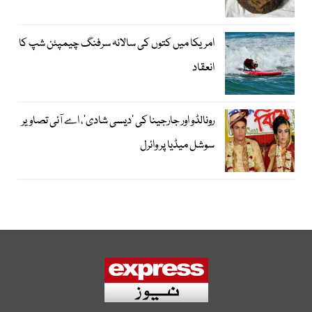
امریکا میں کتوں کی سالانہ سرفنگ چیمپئن شپ کا
انعقاد
رونالڈو اور جارجینا کی ’دیسی شادی‘، اے آئی تصاویر
سوشل میڈیا پر وائرل