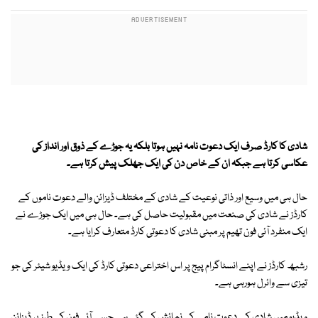
شادی کا کارڈ صرف ایک دعوت نامہ نہیں ہوتا بلکہ یہ جوڑے کے ذوق اور انداز کی
عکاسی کرتا ہے جبکہ ان کے خاص دن کی ایک جھلک پیش کرتا ہے۔
حال ہی میں وسیع اور ذاتی نوعیت کے شادی کے مختلف ڈیزائن والے دعوت ناموں کے
کارڈز نے شادی کی صنعت میں مقبولیت حاصل کی ہے۔ حال ہی میں ایک جوڑے نے
ایک منفرد آئی فون تھیم پر مبنی شادی کا دعوتی کارڈ متعارف کرایا ہے۔
رشبھ کارڈز نے اپنے انسٹاگرام پیج پر اس اختراعی دعوتی کارڈ کی ایک ویڈیو شیئر کی جو
تیزی سے وائرل ہورہی ہے۔
ویڈیو میں شادی کے دعوت نامے کی نمائش کی گئی ہے جسے آئی فون کی طرز پر ڈیزائن