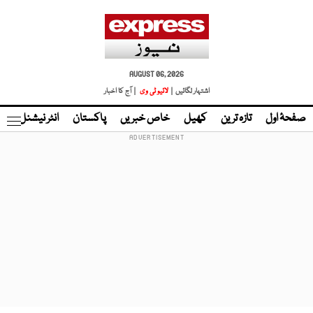
AUGUST 06, 2026
اشتہار لگائیں |
لائیو ٹی وی
| آج کا اخبار
صفحۂ اول
تازہ ترین
کھیل
خاص خبریں
پاکستان
انٹر نیشنل
ٹا