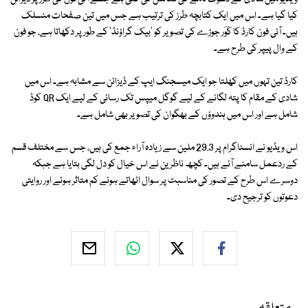
کیا گیا ہے۔ اس میں ایک کتابچہ طرز کی ترتیب ہے جس میں تین صفحات منسلک
ہیں۔ آئی فون کارڈ کا کَوَر جوڑے کی تصویر کو 'بیک گراؤنڈ' کے طور پر دکھاتا ہے، جو فون
کے وال پیپر کی طرح ہے۔
کارڈ تین تہوں میں کھلتا جو ایک میسجنگ ایپ کے ڈیزائن سے مشابہ ہے۔ اس میں
شادی کے مقام کا پتہ لگانے کے لیے گوگل میپس تک رسائی کے لیے ایک QR کوڈ
شامل ہے اور اس میں ہندوؤں کے بھگوان کی تصویر بھی شامل ہے۔
اس ویڈیو نے انسٹاگرام پر 29.3 ملین سے زیادہ آراء جمع کی ہیں، جس سے مختلف قسم
کے ردعمل سامنے آئے ہیں۔ کچھ ناظرین نے اس خیال کو دل لگی بتایا ہے جبکہ
دوسرے اس طرح کے تصور کی مناسبت پر سوال اٹھاتے ہوئے کم متاثر ہوئے اور روایتی
دعوتوں کو ترجیح دی۔
متعلقہ