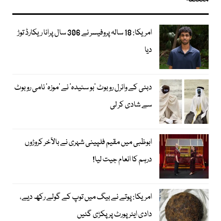
امریکا: 18 سالہ پروفیسر نے 306 سال پرانا ریکارڈ توڑ
دیا
دبئی کے وائرل روبوٹ ’بو سنیدہ‘ نے ’موزہ‘ نامی روبوٹ
سے شادی کر لی
ابوظبی میں مقیم فلپینی شہری نے بالآخر کروڑوں
درہم کا انعام جیت لیا!
امریکا: پوتے نے بیگ میں توپ کے گولے رکھ دیے،
دادی ایئرپورٹ پر پکڑی گئیں