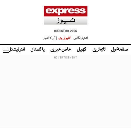
AUGUST 09, 2026
اشتہار لگائیں |
لائیو ٹی وی
| آج کا اخبار
صفحۂ اول
تازہ ترین
کھیل
خاص خبریں
پاکستان
انٹر نیشنل
ٹا