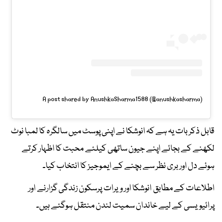
A post shared by AnushkaSharma1588 (@anushkasharma)
قابل ذکر بات یہ ہے کہ انوشکا نے اپنی پوسٹ میں سالگرہ کا لمبا نوٹ
لکھنے کے بجائے اپنے جیون ساتھی کیلئے محبت کا اظہار کرتے
ہوئے دل اور بری نظر سے بچنے کے ایموجیز کا انتخاب کیا۔
اطلاعات کے مطابق انوشکا اور ویرات پرسکون زندگی گزارنے اور
پرائیویسی کے لیے خاندان سمیت لندن منتقل ہوگئے ہیں۔