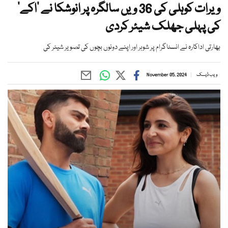
ویرات کوہلی کی 36 ویں سالگرہ پر انوشکا نے ’اکے‘
کی پہلی جھلک شیئر کردی
بھارتی اداکارہ نے انسٹاگرام پر شوہر اور اپنے دونوں بچوں کی تصویر شیئر کی
ویب ڈیسک
November 05, 2024