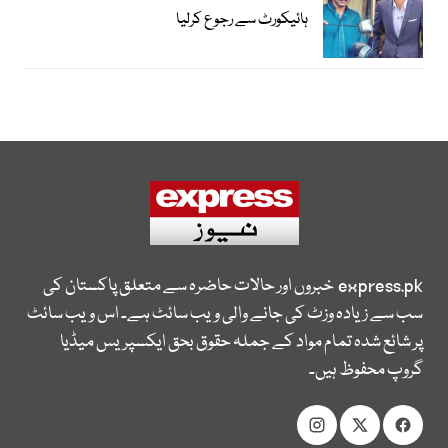
ہائیکورٹ سے رجوع کرلیا
express.pk
خبروں اور حالات حاضرہ سے متعلق پاکستان کی
سب سے زیادہ وزٹ کی جانے والی ویب سائٹ ہے۔ اس ویب سائٹ
پر شائع شدہ تمام مواد کے جملہ حقوق بحق ایکسپریس میڈیا
گروپ محفوظ ہیں۔