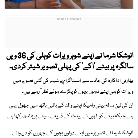
انوشکا شرما نے اپنے شوہر ویرات کوہلی کی 36 ویں
سالگرہ پر بیٹے ’اکے‘ کی پہلی تصویر شیئر کردی۔
بھارتی اداکارہ کی جانب سے انسٹاگرام پر شیئر کی گئی تصویر میں
ویرات کوہلی اپنے دونوں بچوں کو پکڑے ہوئے نظر آرہے ہیں۔
ان کی تین سالہ بیٹی وامیکا اپنے والد کے بائیں ہاتھ میں جھول رہی
ہے جبکہ بیٹے کو انہوں نے بیلٹ کے ذریعے سینے پر باندھ رکھا ہے۔
انوشکا شرما نے تصویر میں اپنے دونوں بچوں کے چہروں کو دل والے