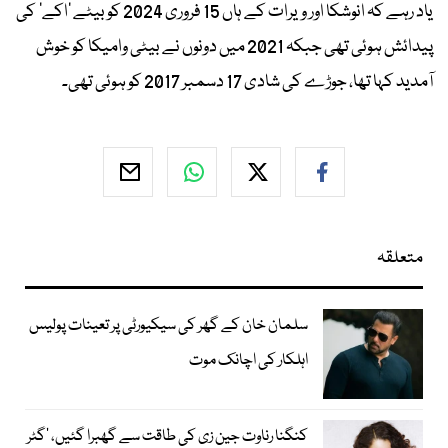
یاد رہے کہ انوشکا اور ویرات کے ہاں 15 فروری 2024 کو بیٹے ’اکے‘ کی
پیدائش ہوئی تھی جبکہ 2021 میں دونوں نے بیٹی وامیکا کو خوش
آمدید کہا تھا، جوڑے کی شادی 17 دسمبر 2017 کو ہوئی تھی۔
متعلقہ
سلمان خان کے گھر کی سیکیورٹی پر تعینات پولیس
اہلکار کی اچانک موت
کنگنا رناوت جین زی کی طاقت سے گھبرا گئیں، ’گٹر