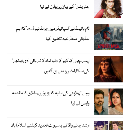
جنریشن‘ کے بیان پر یوٹرن لے لیا
ٹام ہالینڈ نے ’اسپائیڈر مین: برانڈ نیو ڈے‘ کا اہم
جذباتی منظر خود تخلیق کیا
اپنے بچوں کو کھو کر دنیا تباہ کرنے والی ’دی ایونجرز‘
کی اسکارلٹ وچ ماں بن گئیں
وجے تھلاپتی کی اہلیہ کا بڑا یوٹرن، طلاق کا مقدمہ
واپس لے لیا
ارشد چائے والا نے پاسپورٹ تجدید کیلئے اسلام آباد