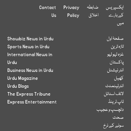
ایکسپریس
ضابطہ
Privacy
Contact
کے بارے
اخلاق
Policy
Us
میں
صفحۂ اول
Showbiz News in Urdu
تازہ ترین
Sports News in Urdu
غزہ لہو لہو
International News in
پاکستان
Urdu
انٹر نیشنل
Business News in Urdu
کھیل
Urdu Magazine
انٹرٹینمنٹ
Urdu Blogs
لائف اسٹائل
The Express Tribune
ٹاپ ٹرینڈ
Express Entertainment
دلچسپ و عجیب
صحت
سونے کے نرخ