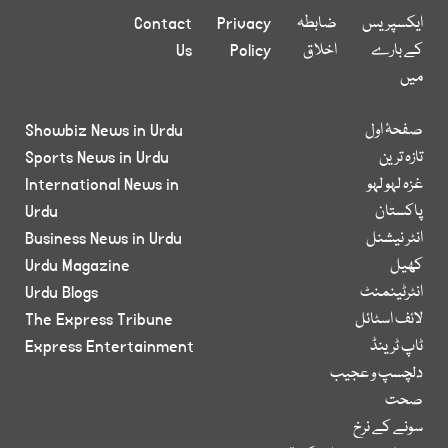
ایکسپریس
ضابطہ
Privacy
Contact
کے بارے
اخلاق
Policy
Us
میں
صفحۂ اول
Showbiz News in Urdu
تازہ ترین
Sports News in Urdu
غزہ لہو لہو
International News in
پاکستان
Urdu
انٹر نیشنل
Business News in Urdu
کھیل
Urdu Magazine
انٹرٹینمنٹ
Urdu Blogs
لائف اسٹائل
The Express Tribune
ٹاپ ٹرینڈ
Express Entertainment
دلچسپ و عجیب
صحت
سونے کے نرخ