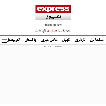
AUGUST 08, 2026
اشتہار لگائیں |
لائیو ٹی وی
| آج کا اخبار
صفحۂ اول
تازہ ترین
کھیل
خاص خبریں
پاکستان
انٹر نیشنل
ٹا