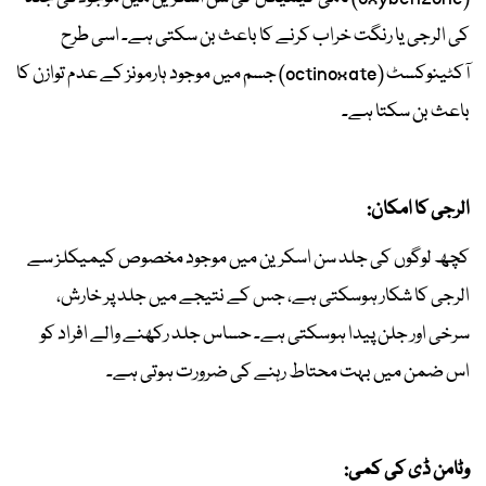
کی الرجی یا رنگت خراب کرنے کا باعث بن سکتی ہے۔ اسی طرح
آکٹینوکسٹ (octinoxate) جسم میں موجود ہارمونز کے عدم توازن کا
باعث بن سکتا ہے۔
الرجی کا امکان:
کچھ لوگوں کی جلد سن اسکرین میں موجود مخصوص کیمیکلز سے
الرجی کا شکار ہوسکتی ہے، جس کے نتیجے میں جلد پر خارش،
سرخی اور جلن پیدا ہوسکتی ہے۔ حساس جلد رکھنے والے افراد کو
اس ضمن میں بہت محتاط رہنے کی ضرورت ہوتی ہے۔
وٹامن ڈی کی کمی: