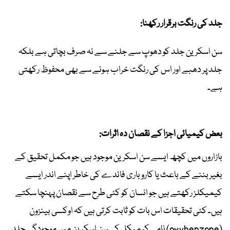
جلد کی رنگت برقرار رکھنا:
سن اسکرین جلد کو دھوپ سے جلنے سے نہ صرف بچاتی ہے بلکہ
جلد پر دھبے اور اس کی رنگت خراب ہونے سے بھی محفوظ رکھتی
ہے۔
بعض کیمیائی اجزا کے نقصان دہ اثرات:
بازاروں میں کچھ ایسے سن اسکرین موجود ہیں جو مکمل تحقیق کے
بغیر بننے کے باعث یا کاروباری فائدے کی خاطر اپنے اندر ایسے
کیمیکلز رکھتے ہیں جو انسان کو کئی طرح سے نقصان پہنچا سکتے
ہیں۔ کئی تحقیقات اس بات کو ثابت کرتی ہیں کہ اوکسی بینزون
(oxybenzone) نامی کیمیکل کی سن اسکرین میں موجودگی جلد