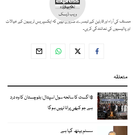
تحریر کردہ
ویب ڈیسک
مصنف کی آراء اور قارئین کے تبصرے ضروری نہیں کہ ایکسپریس ٹریبیون کے خیالات
اور پالیسیوں کی نمائندگی کریں۔
متعلقہ
8 اگست کا سانحہ سول اسپتال: بلوچستان کا وہ درد
ہے جو کبھی پرانا نہیں ہوگا
سسٹم بیٹھ گیا ہے