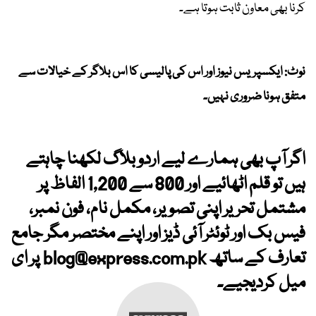
کرنا بھی معاون ثابت ہوتا ہے۔
نوٹ: ایکسپریس نیوز اور اس کی پالیسی کا اس بلاگر کے خیالات سے
متفق ہونا ضروری نہیں۔
اگر آپ بھی ہمارے لیے اردو بلاگ لکھنا چاہتے
ہیں تو قلم اٹھائیے اور 800 سے 1,200 الفاظ پر
مشتمل تحریر اپنی تصویر، مکمل نام، فون نمبر،
فیس بک اور ٹوئٹر آئی ڈیز اور اپنے مختصر مگر جامع
تعارف کے ساتھ
blog@express.com.pk
پر ای
میل کردیجیے۔