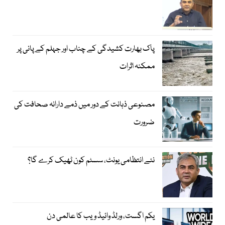
پاک بھارت کشیدگی کے چناب اور جہلم کے پانی پر
ممکنہ اثرات
مصنوعی ذہانت کے دور میں ذمے دارانہ صحافت کی
ضرورت
نئے انتظامی یونٹ، سسٹم کون ٹھیک کرے گا؟
یکم اگست، ورلڈ وائیڈ ویب کا عالمی دن