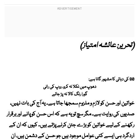
(تحریر: عائشہ امتیاز)
80 کی دہائی کا مشہور گانا ہے:
دھوپ میں نکلا نہ کرو، روپ کی رانی
گورا رنگ کالا نہ پڑ جائے
خواتین اور حسن کو لازم و ملزوم سمجھا جاتا ہے۔ یہ آج کی بات نہیں،
صدیوں کی روایت ہے۔ مگر سچ تو یہ ہے کہ اس حسن کو پانے اور برقرار
رکھنے کےلیے خواتین کو بڑے جتن کرنے پڑتے ہیں۔ کیوں کہ ان کے
اردگرد ہی ایسے کئی عوامل موجود ہیں جو حسن کے دشمن ہیں، ان