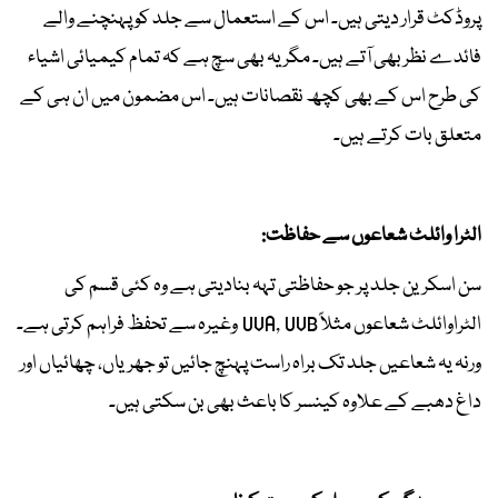
پروڈکٹ قرار دیتی ہیں۔ اس کے استعمال سے جلد کو پہنچنے والے
فائدے نظر بھی آتے ہیں۔ مگر یہ بھی سچ ہے کہ تمام کیمیائی اشیاء
کی طرح اس کے بھی کچھ نقصانات ہیں۔ اس مضمون میں ان ہی کے
متعلق بات کرتے ہیں۔
الٹرا وائلٹ شعاعوں سے حفاظت:
سن اسکرین جلد پر جو حفاظتی تہہ بنادیتی ہے وہ کئی قسم کی
الٹراوائلٹ شعاعوں مثلاً UVA, UVB وغیرہ سے تحفظ فراہم کرتی ہے۔
ورنہ یہ شعاعیں جلد تک براہ راست پہنچ جائیں تو جھریاں، چھائیاں اور
داغ دھبے کے علاوہ کینسر کا باعث بھی بن سکتی ہیں۔