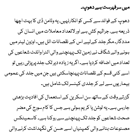
میں سرفہرست ہے دھوپ۔
دھوپ کے فوائد سے کسی کو انکارنہیں، یہ وٹامن ڈی کا بہت اچھا
ذریعہ ہے، جراثیم کش ہے اور لاتعداد معاملات میں انسان کی
مددگار۔ مگر جلد کےلیے اس کے نقصانات اٹل ہیں۔ اوزون لیئر میں
ہونے والے شگاف نے زمین تک پہنچنے والی الٹرا وائلٹ شعاعوں کی
تعداد میں اضافہ کردیا ہے۔ اگر یہ زیادہ دیر تک جلد پر پڑتی رہیں تو
اسے کئی قسم کے نقصانات پہنچاسکتی ہیں جن میں جلد کی عمومی
بیماریوں سے لے کر جلدی کینسر تک شامل ہیں۔
گزرتے وقت کے ساتھ سن اسکرین کے استعمال کی افادیت بڑھتی
جارہی ہے۔ یہ لوشن یا کریم ہوتی ہے جس کا کام سورج کی مضرِ
صحت شعاعوں کو جلد تک پہنچنے سے روکنا ہے۔ کاسمیٹکس
مصنوعات بنانے والی کمپنیاں اسے حسن کی نگہداشت کرنے والی