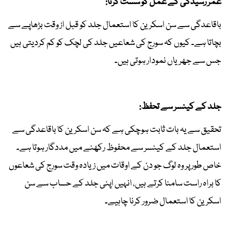
عمر رسیدگی کے عمل کو سست کرنا:
باقاعدگی سے سن اسکرین کا استعمال جلد کو قبل از وقت بڑھاپے سے
بچاتا ہے۔ کیوں کہ سورج کی شعاعیں جلد کی لچک کو کم کردیتی ہیں
جس سے جھریاں نمودار ہوتی ہیں۔
جلد کے کینسر سے تحفظ:
تحقیق سے یہ بات ثابت ہوچکی ہے کہ سن اسکرین کا باقاعدگی سے
استعمال جلد کے کینسر سے محفوظ رکھنے میں مددگار ہوتا ہے۔
خاص طور پر وہ لوگ جو دن کے اوقات میں زیادہ وقت سورج کی شعاعوں
کا براہ راست سامنا کرتے ہیں، انہیں اپنی جلد کے حساب سے سن
اسکرین کا استعمال ضرور کرنا چاہیے۔