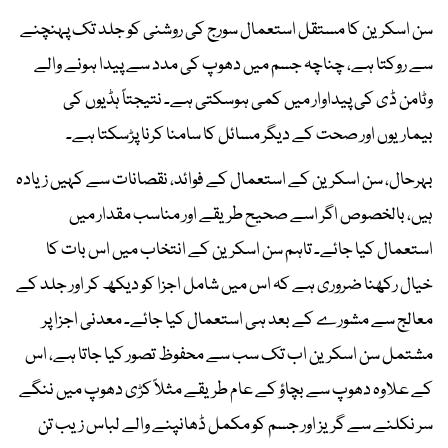
سن اسکرین کا مستقل استعمال سورج کی روشنی کو جلد تک پہنچنے
سے روکتا ہے، چناچہ جسم میں دھوپ کی مدد سے پیدا ہونے والے
وٹامن ڈی کی پیداوار میں کمی ہوسکتی ہے۔ نتیجتاً ہڈیوں کی
بیماریوں اور صحت کے دیگر مسائل کا سامنا کرنا پڑسکتا ہے۔
بہرحال، سن اسکرین کے استعمال کے فوائد، نقصانات سے کہیں زیادہ
ہیں، بالخصوص اگر اسے صحیح طریقے اور مناسب مقدار میں
استعمال کیا جائے۔ تاہم سن اسکرین کے انتخاب میں اس بات کا
خیال رکھنا ضروری ہے کہ اس میں شامل اجزا کو دیکھ کر اور جلد کے
معالج سے مشورے کے بعد ہی استعمال کیا جائے۔ معدنی اجزا پر
مشتمل سن اسکرین اب تک سب سے محفوظ تصور کیا جاتا ہے، اس
کے علاوہ دھوپ سے بچاؤ کے عام طریقے مثلاً کڑی دھوپ میں ننگے
سر نکلنے سے گریز اور جسم کو مکمل ڈھانپنے والے لباس زیب تن