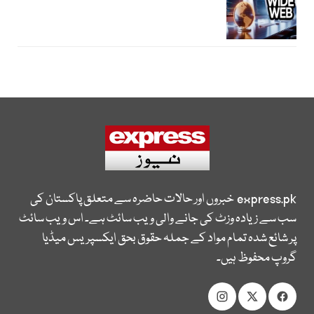
express.pk
خبروں اور حالات حاضرہ سے متعلق پاکستان کی
سب سے زیادہ وزٹ کی جانے والی ویب سائٹ ہے۔ اس ویب سائٹ
پر شائع شدہ تمام مواد کے جملہ حقوق بحق ایکسپریس میڈیا
گروپ محفوظ ہیں۔