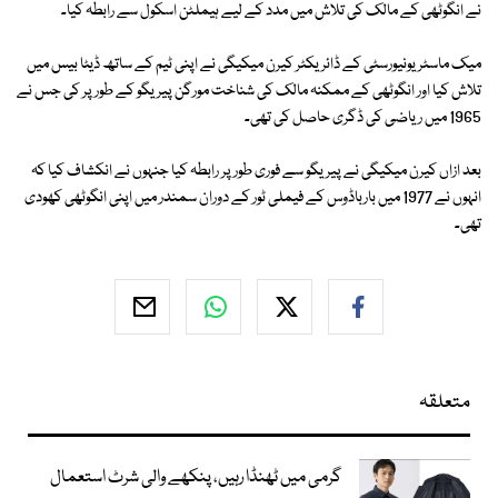
نے انگوٹھی کے مالک کی تلاش میں مدد کے لیے ہیملٹن اسکول سے رابطہ کیا۔
میک ماسٹر یونیورسٹی کے ڈائریکٹر کیرن میکیگی نے اپنی ٹیم کے ساتھ ڈیٹا بیس میں
تلاش کیا اور انگوٹھی کے ممکنہ مالک کی شناخت مورگن پیریگو کے طور پر کی جس نے
1965 میں ریاضی کی ڈگری حاصل کی تھی۔
بعد ازاں کیرن میکیگی نے پیریگو سے فوری طور پر رابطہ کیا جنہوں نے انکشاف کیا کہ
انہوں نے 1977 میں بارباڈوس کے فیملی ٹور کے دوران سمندر میں اپنی انگوٹھی کھودی
تھی۔
متعلقہ
گرمی میں ٹھنڈا رہیں، پنکھے والی شرٹ استعمال