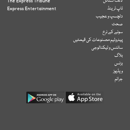
لائف اسٹائل
The Express Tribune
ٹاپ ٹرینڈ
Express Entertainment
دلچسپ و عجیب
صحت
سونے کے نرخ
پیٹرولیم مصنوعات کی قیمتیں
سائنس و ٹیکنالوجی
بلاگ
بزنس
ویڈیوز
جرائم