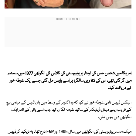
امریکا میں شخص جس کی اونٹاریو یونیورسٹی کی کلاس کی انگوٹھی 1977 میں سمندر
میں گر گئی تھی، اس کی 83 ویں سالگرہ پر اسے واپس مل گئی جسے ایک غوطہ خور
نے دریافت کیا۔
الیکس ڈیوس نامی غوطہ خور نے کہا کہ وہ اکتوبر کے وسط میں بارباڈوس کے میامی بیچ
کے قریب اپنے میٹل ڈیٹیکٹر کے ساتھ غوطہ لگا رہا تھا جب اسے پانی کے اندر ایک
انگوٹھی دبی ہوئی ملی۔
میک ماسٹر یونیورسٹی کی انگوٹھی میں سال 1965 اور FMP درج تھا۔ یہ دیکھ کر ڈیوس