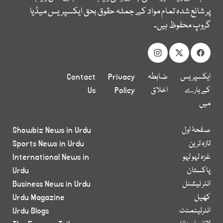
پر شائع شدہ تمام مواد کے جملہ حقوق بحق ایکسپریس میڈیا
گروپ محفوظ ہیں۔
ایکسپریس
ضابطہ
Privacy
Contact
کے بارے
اخلاق
Policy
Us
میں
صفحۂ اول
Showbiz News in Urdu
تازہ ترین
Sports News in Urdu
غزہ لہو لہو
International News in
پاکستان
Urdu
انٹر نیشنل
Business News in Urdu
کھیل
Urdu Magazine
انٹرٹینمنٹ
Urdu Blogs