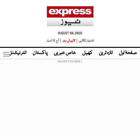
AUGUST 08, 2026
اشتہار لگائیں |
لائیو ٹی وی
| آج کا اخبار
صفحۂ اول
تازہ ترین
کھیل
خاص خبریں
پاکستان
انٹر نیشنل
ٹا