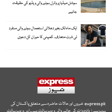
سوشل میڈیا پر وائرل ہونے والی ویڈیو کی حقیقت
جانیے
ایک ماہ تک بغیر دھلائی استعمال ہونے والی منفرد
ٹی شرٹ متعارف، کمپنی کا حیران کن دعویٰ
express.pk
خبروں اور حالات حاضرہ سے متعلق پاکستان کی
سب سے زیادہ وزٹ کی جانے والی ویب سائٹ ہے۔ اس ویب سائٹ