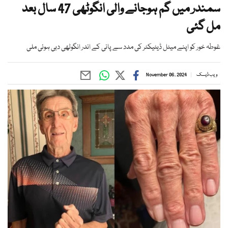
سمندر میں گم ہوجانے والی انگوٹھی 47 سال بعد
مل گئی
غوطہ خور کو اپنے میٹل ڈیٹیکٹر کی مدد سے پانی کے اندر انگوٹھی دبی ہوئی ملی
ویب ڈیسک
November 06, 2024