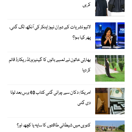
کریں
لائیو نشریات کے دوران نیوز اینکر کی آنکھ لگ گئی،
پھر کیا ہوا؟
بھارتی خاتون نے لمبے بالوں کا گینیز ورلڈ ریکارڈ قائم
کر دیا
امریکا: دکان سے چرائی گئی کتاب 40 برس بعد لوٹا
دی گئی
کنویں میں شیطانی طاقتوں کا سایہ یا کچھ اور؟