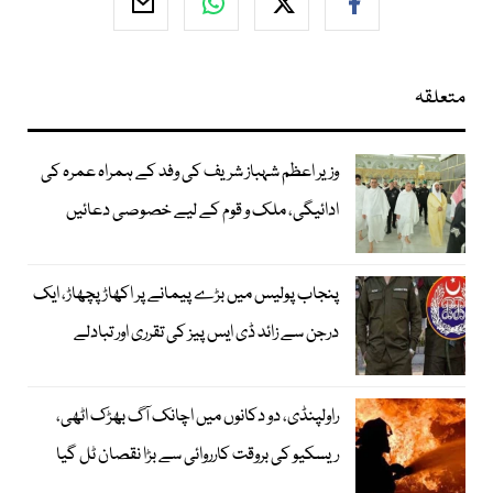
متعلقہ
وزیر اعظم شہباز شریف کی وفد کے ہمراہ عمرہ کی
ادائیگی، ملک و قوم کے لیے خصوصی دعائیں
پنجاب پولیس میں بڑے پیمانے پر اکھاڑ پچھاڑ، ایک
درجن سے زائد ڈی ایس پیز کی تقرری اور تبادلے
راولپنڈی، دو دکانوں میں اچانک آگ بھڑک اٹھی،
ریسکیو کی بروقت کارروائی سے بڑا نقصان ٹل گیا