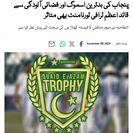
پنجاب کی بدترین اسموگ اور فضائی آلودگی سے
قائد اعظم ٹرافی ٹورنامنٹ بھی متاثر
اتنظامیہ نے میچز منتقلی کا فیصلہ کھلاڑیوں کی صحت کے پیش نظر کیا ہے
یوسف انجم
November 08, 2024