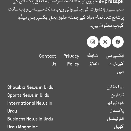
express.pk
خبروں اور حالات حاضرہ سے متعلق پاکستان کی
سب سے زیادہ وزٹ کی جانے والی ویب سائٹ ہے۔ اس ویب سائٹ
پر شائع شدہ تمام مواد کے جملہ حقوق بحق ایکسپریس میڈیا
گروپ محفوظ ہیں۔
ایکسپریس
ضابطہ
Privacy
Contact
کے بارے
اخلاق
Policy
Us
میں
صفحۂ اول
Showbiz News in Urdu
تازہ ترین
Sports News in Urdu
غزہ لہو لہو
International News in
پاکستان
Urdu
انٹر نیشنل
Business News in Urdu
کھیل
Urdu Magazine