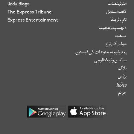
انٹرٹینمنٹ
Urdu Blogs
لائف اسٹائل
The Express Tribune
ٹاپ ٹرینڈ
Express Entertainment
دلچسپ و عجیب
صحت
سونے کے نرخ
پیٹرولیم مصنوعات کی قیمتیں
سائنس و ٹیکنالوجی
بلاگ
بزنس
ویڈیوز
جرائم