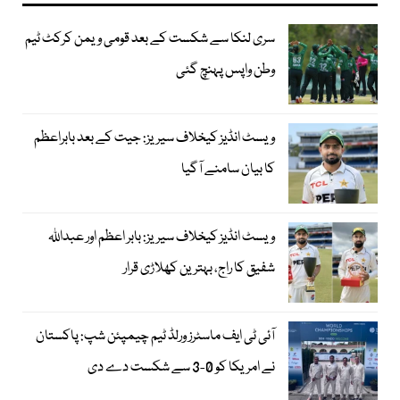
سری لنکا سے شکست کے بعد قومی ویمن کرکٹ ٹیم
وطن واپس پہنچ گئی
ویسٹ انڈیز کیخلاف سیریز: جیت کے بعد بابراعظم
کا بیان سامنے آگیا
ویسٹ انڈیز کیخلاف سیریز: بابر اعظم اور عبداللہ
شفیق کا راج، بہترین کھلاڑی قرار
آئی ٹی ایف ماسٹرز ورلڈ ٹیم چیمپئن شپ: پاکستان
نے امریکا کو 0-3 سے شکست دے دی