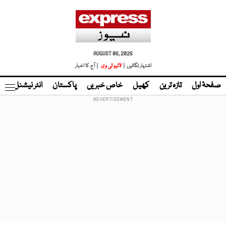
AUGUST 06, 2026
اشتہار لگائیں |
لائیو ٹی وی
| آج کا اخبار
صفحۂ اول
تازہ ترین
کھیل
خاص خبریں
پاکستان
انٹر نیشنل
ٹا