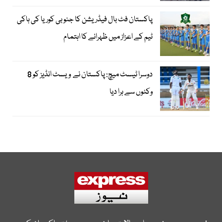
پاکستان فٹ بال فیڈریشن کا جنوبی کوریا کی ہاکی
ٹیم کے اعزاز میں ظہرانے کا اہتمام
دوسرا ٹیسٹ میچ: پاکستان نے ویسٹ انڈیز کو 8
وکٹوں سے ہرا دیا