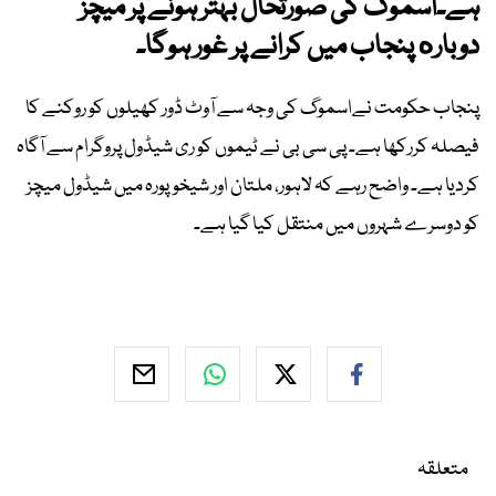
ہے۔اسموگ کی صورتحال بہتر ہونے پر میچز
دوباره پنجاب میں کرانے پر غور ہوگا۔
پنجاب حکومت نےاسموگ کی وجہ سے آوٹ ڈور کھیلوں کو روکنے کا
فیصلہ کررکھا ہے۔ پی سی بی نے ٹیموں کو ری شیڈول پروگرام سے آگاہ
کردیا ہے۔ واضح رہے کہ لاہور، ملتان اور شیخوپورہ میں شیڈول میچز
کو دوسرے شہروں میں منتقل کیا گیا ہے۔
متعلقہ