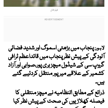
فوٹو فائل
پنجاب میں بڑھتی اسموگ اور شدید فضائی
لاہور:
آلودگی کے پیش نظر پنجاب میں قائداعظم ٹرافی
گروپ سی کے شیڈول میچز ہری پور،صوابی اور آزاد
کشمیر کے علاقے میرپور منتقل کردئیے گئے
ہیں۔
ذرائع کے مطابق اتنظامیہ نے میچز منتقلی کا
فیصلہ کھلاڑیوں کی صحت کے پیش نظر کیا