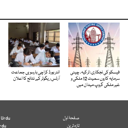
فیسکو کی نجکاری: ترکیہ، چینی
انٹر بورڈ کراچی بارہویں جماعت
سرمایہ کاروں سمیت 12 ملکی و
آرٹس ریگولر کے نتائج کا اعلان
غیر ملکی گروپ میدان میں
صفحۂ اول
 Urdu
تازہ ترین
rdu