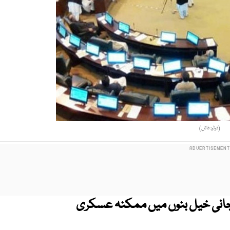
(فوٹو: فائل)
ور جانی خیل بنوں میں ممکنہ عسکری