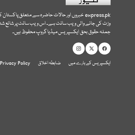
express.pk
خبروں اور حالات حاضرہ سے متعلق پاکستان 
وزٹ کی جانے والی ویب سائٹ ہے۔ اس ویب سائٹ پر شائع شدہ
جملہ حقوق بحق ایکسپریس میڈیا گروپ محفوظ ہیں۔
ایکسپریس کے بارے میں
ضابطہ اخلاق
Privacy Policy