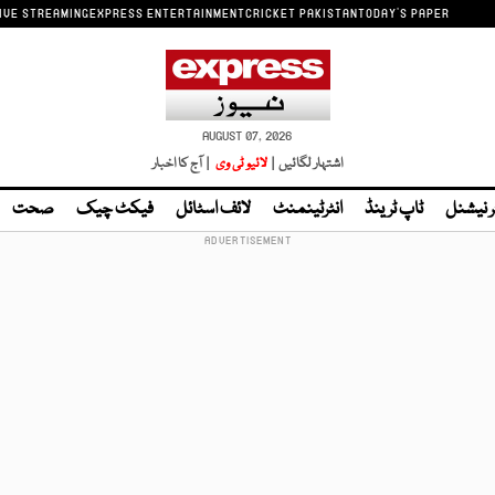
IVE STREAMING
EXPRESS ENTERTAINMENT
CRICKET PAKISTAN
TODAY'S PAPER
AUGUST 07, 2026
اشتہار لگائیں |
لائیو ٹی وی
| آج کا اخبار
ر نیشنل
ٹاپ ٹرینڈ
انٹرٹینمنٹ
لائف اسٹائل
فیکٹ چیک
صحت