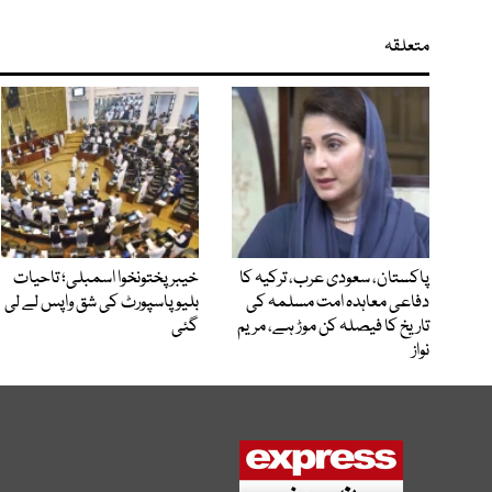
متعلقہ
پاکستان، سعودی عرب، ترکیہ کا
خیبرپختونخوا اسمبلی؛ تاحیات
دفاعی معاہدہ امت مسلمہ کی
بلیو پاسپورٹ کی شق واپس لے لی
تاریخ کا فیصلہ کن موڑ ہے، مریم
گئی
نواز