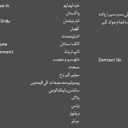
غزہ لہو لہو
ws in
پاکستان
کی سب سے زیادہ
انٹر نیشنل
 Urdu
 تمام مواد کے
کھیل
انٹرٹینمنٹ
لائف اسٹائل
bune
ٹاپ ٹرینڈ
inment
دلچسپ و عجیب
Contact Us
صحت
سونے کے نرخ
پیٹرولیم مصنوعات کی قیمتیں
سائنس و ٹیکنالوجی
بلاگ
بزنس
ویڈیوز
جرائم