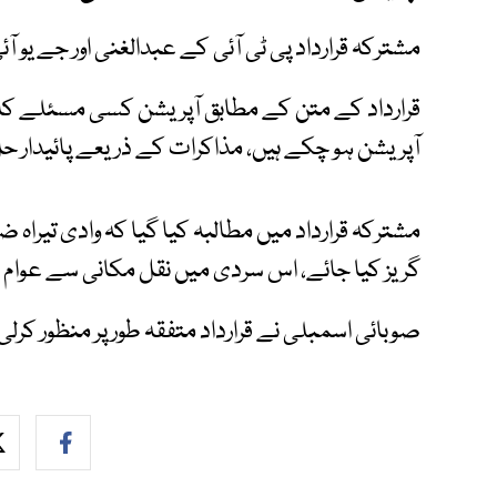
مشترکہ قرارداد پی ٹی آئی کے عبدالغنی اور جے یو آ
قرارداد کے متن کے مطابق آپریشن کسی مسئلے کا
آپریشن ہو چکے ہیں، مذاکرات کے ذریعے پائیدار ح
مشترکہ قرارداد میں مطالبہ کیا گیا کہ وادی تیراہ 
گریز کیا جائے، اس سردی میں نقل مکانی سے عوام 
صوبائی اسمبلی نے قرارداد متفقہ طور پر منظور کرلی