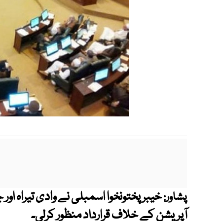
خیبر پختونخوا اسمبلی نے وادی تیراہ ا
پشاور:
آپریشن کے خلاف قرارداد منظور کرلی۔