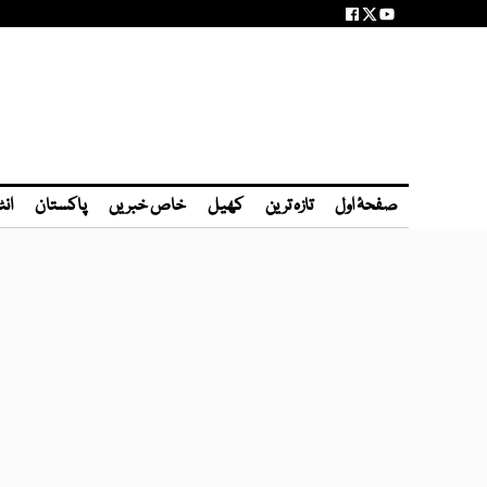
صفحۂ اول
تازہ ترین
کھیل
خاص خبریں
پاکستان
انٹ