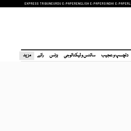
EXPRESS TRIBUNE
URDU E-PAPER
ENGLISH E-PAPER
SINDHI E-PAPER
L
دلچسپ و عجیب
سائنس و ٹیکنالوجی
بزنس
رائے
مزید