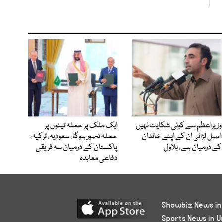
وزیراعظم سے کوئی شکایت نہیں
ایک ملک پر حملہ تینوں پر
اصل لڑائی ان کے اپنے خاندان
حملہ تصور ہوگا، سعودیہ، ترکیہ،
کے درمیان ہے، بلاول
پاکستان کے درمیان سہ فریقی
دفاعی معاہدہ
Showbiz News in
Sports News in U