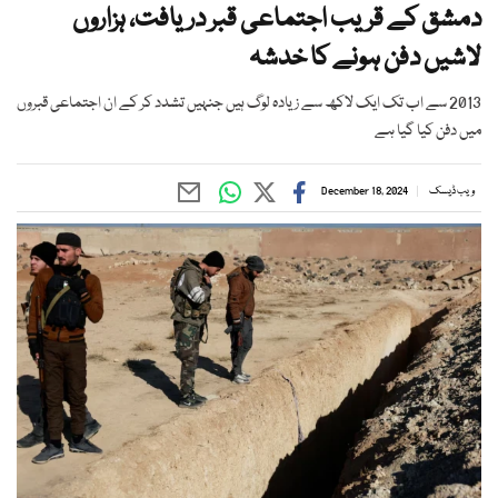
دمشق کے قریب اجتماعی قبر دریافت، ہزاروں
لاشیں دفن ہونے کا خدشہ
2013 سے اب تک ایک لاکھ سے زیادہ لوگ ہیں جنہیں تشدد کر کے ان اجتماعی قبروں
میں دفن کیا گیا ہے
ویب ڈیسک
December 18, 2024