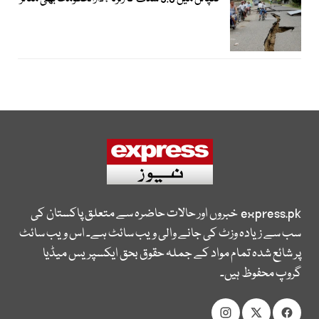
express.pk
خبروں اور حالات حاضرہ سے متعلق پاکستان کی
سب سے زیادہ وزٹ کی جانے والی ویب سائٹ ہے۔ اس ویب سائٹ
پر شائع شدہ تمام مواد کے جملہ حقوق بحق ایکسپریس میڈیا
گروپ محفوظ ہیں۔