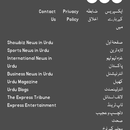
ایکسپریس
ضابطہ
Privacy
Contact
کے بارے
اخلاق
Policy
Us
میں
صفحۂ اول
Showbiz News in Urdu
تازہ ترین
Sports News in Urdu
غزہ لہو لہو
International News in
پاکستان
Urdu
انٹر نیشنل
Business News in Urdu
کھیل
Urdu Magazine
انٹرٹینمنٹ
Urdu Blogs
لائف اسٹائل
The Express Tribune
ٹاپ ٹرینڈ
Express Entertainment
دلچسپ و عجیب
صحت
سونے کے نرخ