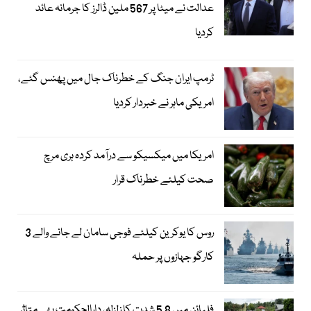
عدالت نے میٹا پر 567 ملین ڈالرز کا جرمانہ عائد
کردیا
ٹرمپ ایران جنگ کے خطرناک جال میں پھنس گئے،
امریکی ماہر نے خبردار کردیا
امریکا میں میکسیکو سے درآمد کردہ ہری مرچ
صحت کیلئے خطرناک قرار
روس کا یوکرین کیلئے فوجی سامان لے جانے والے 3
کارگو جہازوں پر حملہ
فلپائن میں 5.8 شدت کا زلزلہ، دارالحکومت بھی متاثر