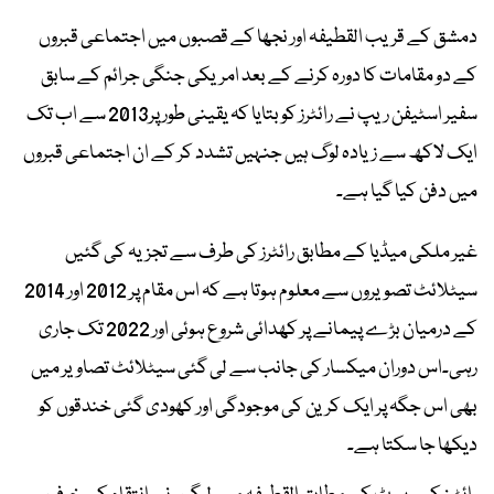
دمشق کے قریب القطیفہ اور نجھا کے قصبوں میں اجتماعی قبروں
کے دو مقامات کا دورہ کرنے کے بعد امریکی جنگی جرائم کے سابق
سفیر اسٹیفن ریپ نے رائٹرز کو بتایا کہ یقینی طور پر2013 سے اب تک
ایک لاکھ سے زیادہ لوگ ہیں جنہیں تشدد کر کے ان اجتماعی قبروں
میں دفن کیا گیا ہے۔
غیر ملکی میڈیا کے مطابق رائٹرز کی طرف سے تجزیہ کی گئیں
سیٹلائٹ تصویروں سے معلوم ہوتا ہے کہ اس مقام پر 2012 اور 2014
کے درمیان بڑے پیمانے پر کھدائی شروع ہوئی اور 2022 تک جاری
رہی۔اس دوران میکسار کی جانب سے لی گئی سیٹلائٹ تصاویر میں
بھی اس جگہ پر ایک کرین کی موجودگی اور کھودی گئی خندقوں کو
دیکھا جا سکتا ہے۔