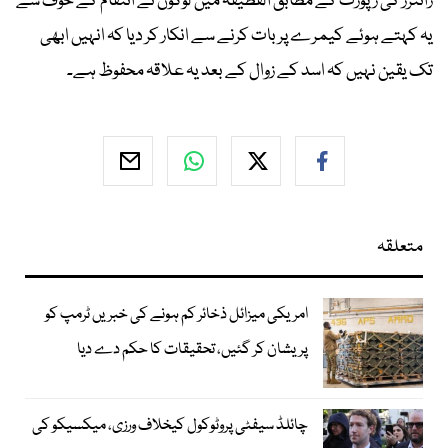
رائٹرز کی رپورٹ کے مطابق القطیفہ میں لوگوں نے انتقام کے خوف سے
یہ کہتے ہوئے کیمرے پر بات کرنے سے انکار کر دیا کہ انہیں ابھی
تک یقین نہیں کہ اسد کے زوال کے بعد یہ علاقہ محفوظ ہے۔
متعلقہ
امریکی میزائل ذخائر کم ہونے کی خبریں ٹرمپ کو
پریشان کر گئیں، تحقیقات کا حکم دے دیا
چائلڈ سیفٹی پروٹوکول کیخلاف ورزی، میکسیکو کی