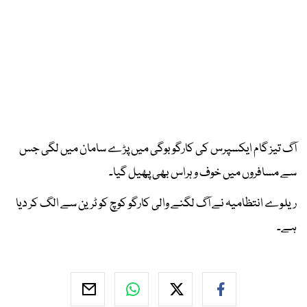
آگ تیز گام ایکسپرس کی کارگو بوگی میں پڑے سامان میں لگی جس
سے مسافروں میں خوف و ہراس بھی پھیل گیا۔
ریلوے انتظامیہ نے آگ لگنے والی کارگو کوچ کو ٹرین سے الگ کر دیا
ہے۔