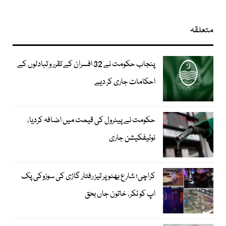
متعلقہ
پنجاب حکومت نے 32 افسران کے تقرر و تبادلوں کے
احکامات جاری کر دیے
حکومت نے پیٹرول کی قیمت میں اضافہ کردیا،
نوٹیفکیشن جاری
کراچی؛ شارع بھٹو پر تیز رفتار گاڑی کی سوزوکی پک
اپ کو ٹکر، خاتون جاں بحق