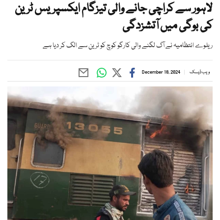
لاہور سے کراچی جانے والی تیزگام ایکسپریس ٹرین
کی بوگی میں آتشزدگی
ریلوے انتظامیہ نے آگ لگنے والی کارگو کوچ کو ٹرین سے الگ کر دیا ہے
ویب ڈیسک
December 18, 2024