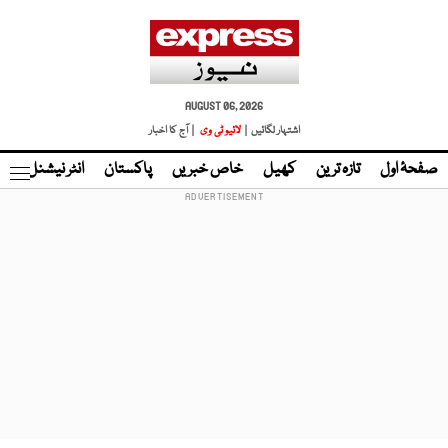
AUGUST 06, 2026
اشتہار لگائیں |
لائیو ٹی وی
| آج کا اخبار
صفحۂ اول
تازہ ترین
کھیل
خاص خبریں
پاکستان
انٹر نیشنل
ٹا