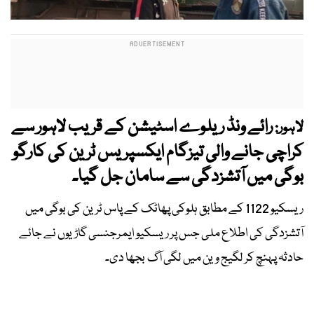
رائے ونڈ ریلوے اسٹیشن کے قریب لاہور سے
لاہور:
کراچی جانے والی تیزگام ایکسپریس ٹرین کی کارگو
بوگی میں آتشزدگی سے سامان جل گیا۔
ریسکیو 1122 کے مطابق ہلوکی پھاٹک کے پاس ٹرین کی بوگی میں
آتشزدگی کی اطلاع ملی جس پر ریسکیو ایمرجنسی گاڑیوں نے جائے
حادثہ پہنچ کر لگیج وین میں لگی آگ بجھا دی۔