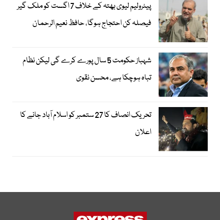
پیٹرولیم لیوی بھتہ کے خلاف 7 اگست کو ملک گیر
فیصلہ کن احتجاج ہوگا، حافظ نعیم الرحمان
شہباز حکومت 5 سال پورے کرے گی لیکن نظام
تباہ ہوچکا ہے، محسن نقوی
تحریک انصاف کا 27 ستمبر کو اسلام آباد جانے کا
اعلان