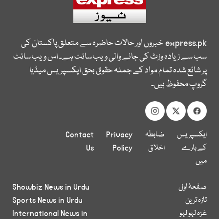
express.pk
خبروں اور حالات حاضرہ سے متعلق پاکستان کی
سب سے زیادہ وزٹ کی جانے والی ویب سائٹ ہے۔ اس ویب سائٹ
پر شائع شدہ تمام مواد کے جملہ حقوق بحق ایکسپریس میڈیا
گروپ محفوظ ہیں۔
ایکسپریس
ضابطہ
Privacy
Contact
کے بارے
اخلاق
Policy
Us
میں
صفحۂ اول
Showbiz News in Urdu
تازہ ترین
Sports News in Urdu
غزہ لہو لہو
International News in