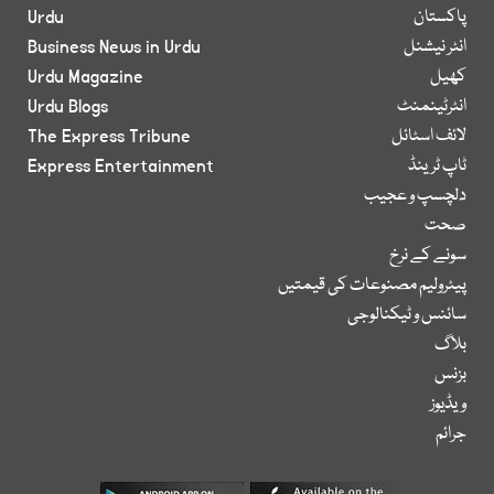
پاکستان
Urdu
انٹر نیشنل
Business News in Urdu
کھیل
Urdu Magazine
انٹرٹینمنٹ
Urdu Blogs
لائف اسٹائل
The Express Tribune
ٹاپ ٹرینڈ
Express Entertainment
دلچسپ و عجیب
صحت
سونے کے نرخ
پیٹرولیم مصنوعات کی قیمتیں
سائنس و ٹیکنالوجی
بلاگ
بزنس
ویڈیوز
جرائم