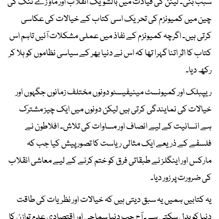
سبب بنی۔ لینن کی قیادت میں بالشویک انقلاب اور ماؤ زے تنگ کی
چین میں کمیونزم کی تحریک اسی کتاب کے خیالات کی عکاسی
کرتی ہیں۔ اگرچہ کمیونزم کے نفاذ میں عملی مشکلات آئیں تاہم اس
کتاب کا اثر اتنا گہرا تھا کہ اس نے دنیا بھر کے سیاسی نظاموں کو ہلا کر
رکھ دیا۔
ریپبلک اور کمیونسٹ مینیفیسٹو دونوں مختلف زمانوں جگہوں اور
خیالات کی نمایندگی کرتی ہیں لیکن دونوں میں ایک چیز مشترک
ہے انسانیت کے لیے انصاف اور مساوات کی تلاش۔ افلاطون نے
فلسفے کے ذریعے ایک مثالی ریاست کا تصور پیش کیا جب کہ
مارکس اور اینگلز نے طبقاتی فرق کو ختم کرنے کے لیے معاشی انقلاب
کی ضرورت پر زور دیا۔
یہ کتابیں ہمیں یہ سبق دیتی ہیں کہ خیالات اور نظریات کی طاقت
دنیا کو بدل سکتی ہے۔ آج جب دنیا سماجی اور اقتصادی عدم توازن کا