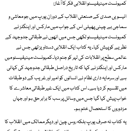
کمیونسٹ مینیفیسٹو انقلابی فکر کا آغاز:
انیسویں صدی کے صنعتی انقلاب کے دوران یورپ میں جو معاشی و
سماجی بے چینی پھیلی اس کے جواب میں مارکس اور اینگلز نے
کمیونسٹ مینیفیسٹو لکھی جس میں انھوں نے طبقاتی جدوجہد کے
نظریے کو پیش کیا۔ یہ کتاب ایک انقلابی دستاویز تھی جس نے
عالمی سطح پر انقلابات کی لہر کو جنم دیا۔کمیونسٹ مینیفیسٹو میں
مارکس اور اینگلز نے کہا کہ تاریخ دراصل طبقاتی جدوجہد کی کہانی
ہے اور سرمایہ داری نظام نے انسانوں کو امیر اور غریب کے دو طبقات
میں تقسیم کر دیا ہے۔ اس کتاب میں ایک غیر طبقاتی معاشرے کا
خواب پیش کیا گیا جس میں وسائل پر سب کا برابر حق ہو اور جہاں
مزدوروں کا استحصال ختم ہو۔
یہ کتاب نہ صرف یورپ بلکہ روس چین اور دیگر ممالک میں انقلاب کا