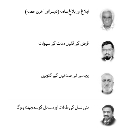
ابلاغ اور ابلاغِ عامہ (دوسرا اور آخری حصہ)
قرض کی قلیل مدت کی سہولت
پچاسی فی صد تیل کے کنوئیں
نئی نسل کی طاقت اور مسائل کو سمجھنا ہوگا