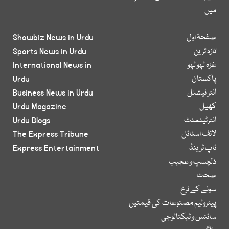
میں
صفحۂ اول
Showbiz News in Urdu
تازہ ترین
Sports News in Urdu
غزہ لہو لہو
International News in
پاکستان
Urdu
انٹر نیشنل
Business News in Urdu
کھیل
Urdu Magazine
انٹرٹینمنٹ
Urdu Blogs
لائف اسٹائل
The Express Tribune
ٹاپ ٹرینڈ
Express Entertainment
دلچسپ و عجیب
صحت
سونے کے نرخ
پیٹرولیم مصنوعات کی قیمتیں
سائنس و ٹیکنالوجی