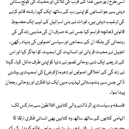
اسی طرح زبور میں خدا کے قرب کی تلاش اور محبت کی گونج سنائی
دیتی ہے جو انسانوں کو اپنے رب کے ساتھ ایک گہرا رشتہ قائم کرنے
کی ترغیب دیتی ہیں۔ تورات نے بنی اسرائیل کے لیے ایک مضبوط
قانونی ڈھانچہ فراہم کیا جس نے نہ صرف ان کی مذہبی زندگی کی
رہنمائی کی بلکہ ان کے سماجی اور سیاسی اصولوں کی بنیاد رکھی۔
انجیل نے محبت قربانی اور انسانیت کی اہمیت کو اجاگر کیا اور اس
کے ذریعے ایک نئے روحانی تصور نے دنیا کو اپنی طرف مائل کیا۔ گیتا
نے زندگی کے اخلاقی اصولوں اور دھرما (فرض) کی اہمیت پر روشنی
ڈالی جس سے ہندوستانی تہذیب میں ایک نیا فکری اور روحانی رجحان
پیدا ہوا۔
فلسفہ و سیاست پر اثر ڈالنے والی کتابیں افلاطون سے مارکس تک:
الہامی کتابوں کے ساتھ ساتھ وہ کتابیں بھی انسانی فکری ارتقا کا
حصہ بنیں جنھوں نے فلسفہ سیاست اور سماجی نظام کو بدل کر رکھ