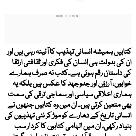
کتابیں ہمیشہ انسانی تہذیب کا آئینہ رہی ہیں اور
ان کی بدولت ہی انسان کی فکری اور ثقافتی ارتقا
کی داستان رقم ہوئی ہے۔کتب نہ صرف ہمارے
خوابوں، آرزؤں اور جدوجہد کا عکس ہیں بلکہ یہ
ہماری اخلاقی سیاسی اور سماجی ترقی کی سمت
بھی متعین کرتی ہیں۔ ان میں وہ کتابیں جنھوں نے
انسانی تاریخ کے دھارے کو موڑ کر نئی تہذیبوں کی
بنیاد رکھی، ان میں الہامی کتابوں کا کردار سب