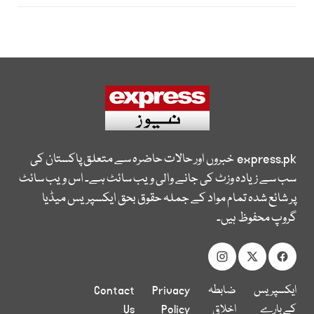
express.pk
خبروں اور حالات حاضرہ سے متعلق پاکستان کی
سب سے زیادہ وزٹ کی جانے والی ویب سائٹ ہے۔ اس ویب سائٹ
پر شائع شدہ تمام مواد کے جملہ حقوق بحق ایکسپریس میڈیا
گروپ محفوظ ہیں۔
ایکسپریس
ضابطہ
Privacy
Contact
کے بارے
اخلاق
Policy
Us