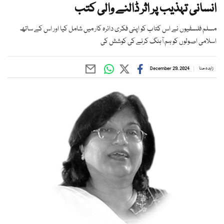
انسانی تہذیب پر اثر ڈالنے والی کتب
مسلم فلسفیوں نے اس کتاب کو اپنی فکری دائرہ کار میں شامل کیا اور اس کے ساتھ
اسلامی اصولوں کو ہم آہنگ کرنے کی کوشش کی
زاہدہ حنا
December 29, 2024