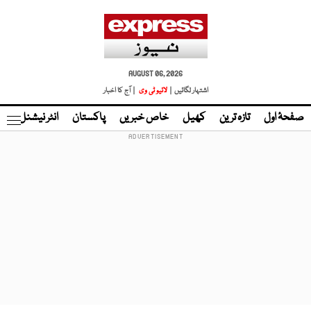
AUGUST 06, 2026
اشتہار لگائیں |
لائیو ٹی وی
| آج کا اخبار
صفحۂ اول
تازہ ترین
کھیل
خاص خبریں
پاکستان
انٹر نیشنل
ٹا