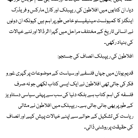
دیا۔ ان کتابوں میں افلاطون کی ریپبلک اور کارل مارکس و فریڈرک
اینگلز کا کمیونسٹ مینیفیسٹو خاص طور پر اہم ہیں کیونکہ ان دونوں
نے انسانی تاریخ کے مختلف مراحل میں گہرا اثر ڈالا اور نئے خیالات
کی بنیاد رکھی۔
افلاطون کی ریپبلک انصاف کی جستجو:
قدیم یونان میں جہاں فلسفے اور سیاست کے موضوعات پر گہری غور و
فکر کی جاتی تھی افلاطون نے ایک ایسی کتاب لکھی جو نہ صرف
فلسفہ کی اہم کتاب ہے بلکہ دنیا کی سب سے پہلی سیاسی دستاویز
کے طور پر بھی جانی جاتی ہے۔ ریپبلک میں افلاطون نے مثالی
ریاست کی تشکیل کے حوالے سے اپنے خیالات پیش کیے اور انصاف
کی حقیقت پر روشنی ڈالی۔