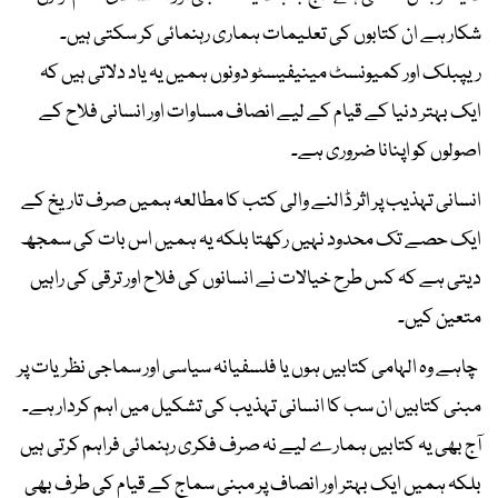
شکار ہے ان کتابوں کی تعلیمات ہماری رہنمائی کر سکتی ہیں۔
ریپبلک اور کمیونسٹ مینیفیسٹو دونوں ہمیں یہ یاد دلاتی ہیں کہ
ایک بہتر دنیا کے قیام کے لیے انصاف مساوات اور انسانی فلاح کے
اصولوں کو اپنانا ضروری ہے۔
انسانی تہذیب پر اثر ڈالنے والی کتب کا مطالعہ ہمیں صرف تاریخ کے
ایک حصے تک محدود نہیں رکھتا بلکہ یہ ہمیں اس بات کی سمجھ
دیتی ہے کہ کس طرح خیالات نے انسانوں کی فلاح اور ترقی کی راہیں
متعین کیں۔
چاہے وہ الہامی کتابیں ہوں یا فلسفیانہ سیاسی اور سماجی نظریات پر
مبنی کتابیں ان سب کا انسانی تہذیب کی تشکیل میں اہم کردار ہے۔
آج بھی یہ کتابیں ہمارے لیے نہ صرف فکری رہنمائی فراہم کرتی ہیں
بلکہ ہمیں ایک بہتر اور انصاف پر مبنی سماج کے قیام کی طرف بھی