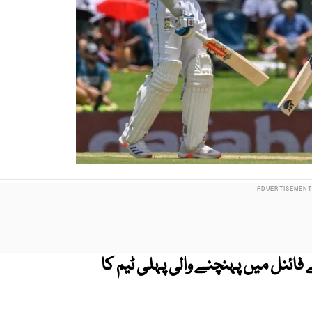
رلڈ ٹیسٹ چیمپئن شپ 2025 کے فائنل میں پہنچنے والی پہلی ٹیم کا