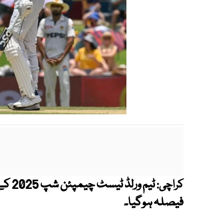
ٹیم و
کراچی:
فیصلہ ہوگیا۔