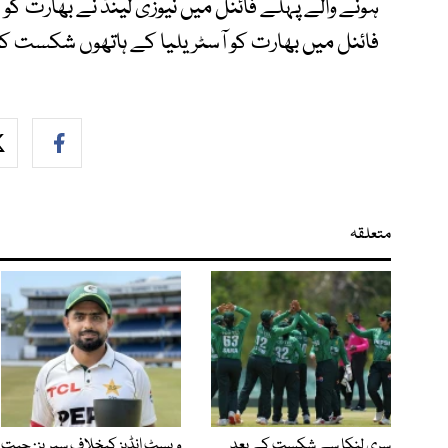
فائنل میں بھارت کو آسٹریلیا کے ہاتھوں شکست کا م
متعلقہ
سری لنکا سے شکست کے بعد
ویسٹ انڈیز کیخلاف سیریز: جیت