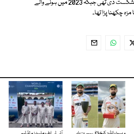
ہونے والے پہلے فائنل میں نیوزی لینڈ نے بھارت کو شکست دی تھی جبکہ 2023 میں ہونے والے
زہ چکھنا پڑا تھا۔
ویسٹ انڈیز کیخلاف سیریز: بابر
آئی ٹی ایف ماسٹرز ورلڈ ٹیم