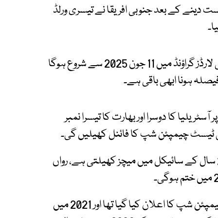
ان کو 2 وکٹوں سے شکست دینے کے بعد جنوبی افریقا نے تیسری ورلڈ
ا۔
ورلڈ ٹیسٹ چیمئن شپ کا فائنل انگلینڈ کے تاریخی لارڈز گراؤنڈ میں 11 جون 2025 سے شروع ہوگا
یصلہ ہونا ابھی باقی ہے۔
ٹریلیا کا دوسرا اور بھارت کا تیسرا نمبر
واضح رہے کہ ورلڈ ٹیسٹ چیمپئن شپ میں ہر ٹیم 2 سال کے سائیکل میں میچز کھیلتی ہے، رواں
آئی سی سی کی جانب سے 2019 میں ورلڈ ٹیسٹ چیمپئن شپ کا اعلان کیا گیا تھا اور 2021 میں