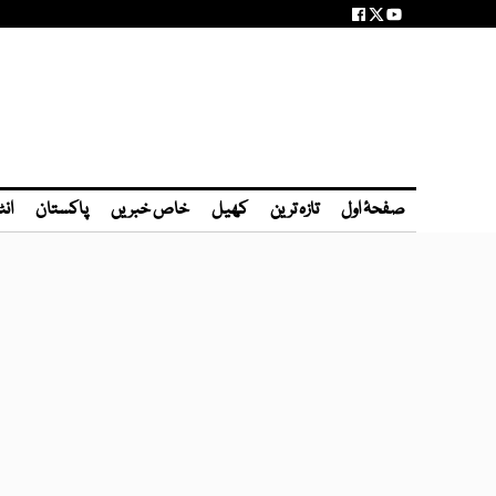
صفحۂ اول
تازہ ترین
کھیل
خاص خبریں
پاکستان
انٹ