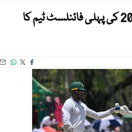
ورلڈ ٹیسٹ چیمپئن شپ 2025 کی پہلی فائنلسٹ ٹیم کا