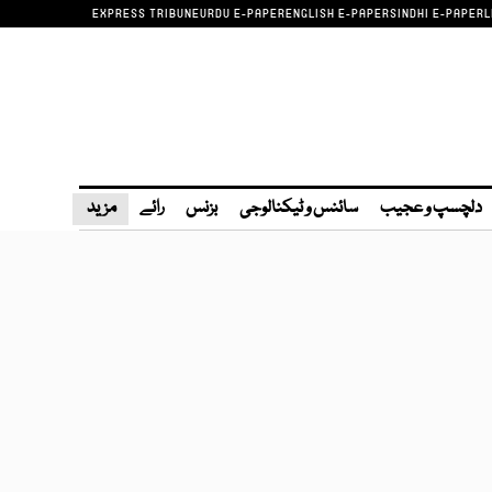
EXPRESS TRIBUNE
URDU E-PAPER
ENGLISH E-PAPER
SINDHI E-PAPER
L
دلچسپ و عجیب
سائنس و ٹیکنالوجی
بزنس
رائے
مزید