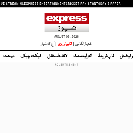
IVE STREAMING
EXPRESS ENTERTAINMENT
CRICKET PAKISTAN
TODAY'S PAPER
AUGUST 06, 2026
اشتہار لگائیں |
لائیو ٹی وی
| آج کا اخبار
ر نیشنل
ٹاپ ٹرینڈ
انٹرٹینمنٹ
لائف اسٹائل
فیکٹ چیک
صحت