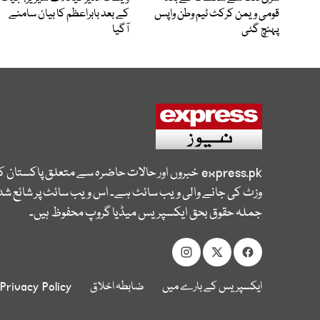
قومی ویمن کرکٹ ٹیم وطن واپس
کے بعد بابراعظم کا بیان سامنے
پہنچ گئی
آگیا
express.pk
خبروں اور حالات حاضرہ سے متعلق پاکستان 
وزٹ کی جانے والی ویب سائٹ ہے۔ اس ویب سائٹ پر شائع شدہ
جملہ حقوق بحق ایکسپریس میڈیا گروپ محفوظ ہیں۔
ایکسپریس کے بارے میں
ضابطہ اخلاق
Privacy Policy