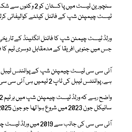
سنچورین ٹیسٹ میں پاکست
ٹیسٹ چیمپئن شپ کے فائنل کیلئے کوالیفائی کرلی
جس میں جنوبی افریقا کے مدمقابل دوسری ٹیم کا ف
آئی سی سی ٹیسٹ چیمپئن شپ کے پوائنٹس ٹیبل پر آس
ہے، پوائنٹس ٹیبل کی ٹاپ 2 ٹیمیں ہی آئی سی سی ٹیسٹ چیمپئن شپ کا فائنل کھیلیں گی۔
سائیکل جون 2023 میں شروع ہوا تھا جو جون 2025 میں ختم ہوگی۔