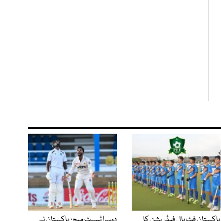
پاکستان فٹ بال فیڈریشن کا
دوسرا ٹیسٹ میچ: پاکستان نے