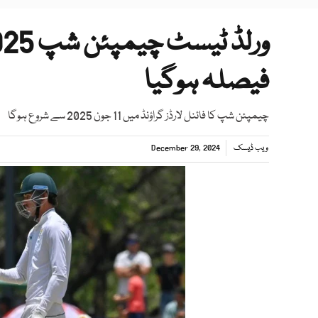
فیصلہ ہوگیا
چیمپئن شپ کا فائنل لارڈز گراؤنڈ میں 11 جون 2025 سے شروع ہوگا
ویب ڈیسک
December 29, 2024