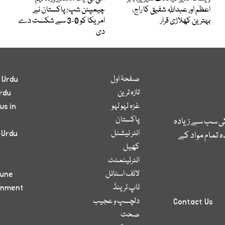
اعظم اور عبداللہ شفیق کا راج،
چیمپئن شپ: پاکستان نے
بہترین کھلاڑی قرار
امریکا کو 0-3 سے شکست دے
دی
صفحۂ اول
 Urdu
تازہ ترین
rdu
غزہ لہو لہو
ws in
پاکستان
کی سب سے زیادہ
انٹر نیشنل
 Urdu
 تمام مواد کے
کھیل
انٹرٹینمنٹ
لائف اسٹائل
bune
ٹاپ ٹرینڈ
inment
دلچسپ و عجیب
Contact Us
صحت