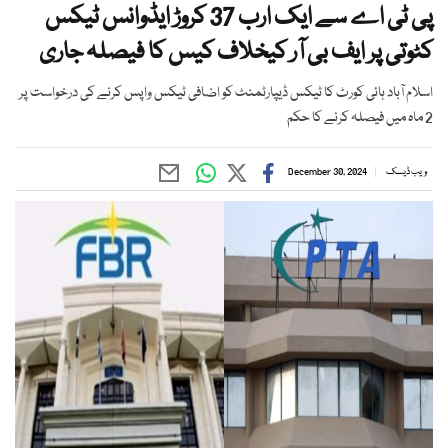
پی ٹی اے سے ایک ارب 37 کروڑ ایڈوانس ٹیکس
کٹوتی پر ایف بی آر کیخلاف کیس کا فیصلہ جاری
اسلام آباد ہائی کورٹ کا ٹیکس ڈیپارٹمنٹ کو اضافی ٹیکس واپس کرنے کی درخواست پر
2 ماہ میں فیصلہ کرنے کا حکم
ویب ڈیسک
December 30, 2024