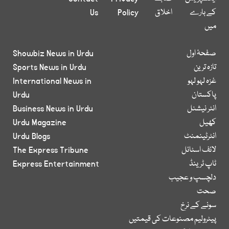
کے بارے
اخلاق
Policy
Us
میں
صفحۂ اول
Showbiz News in Urdu
تازہ ترین
Sports News in Urdu
غزہ لہو لہو
International News in
پاکستان
Urdu
انٹر نیشنل
Business News in Urdu
کھیل
Urdu Magazine
انٹرٹینمنٹ
Urdu Blogs
لائف اسٹائل
The Express Tribune
ٹاپ ٹرینڈ
Express Entertainment
دلچسپ و عجیب
صحت
سونے کے نرخ
پیٹرولیم مصنوعات کی قیمتیں