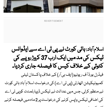
ہائی کورٹ نے پی ٹی اے سے ایڈوانس
اسلام آباد:
ٹیکس کی مد میں ایک ارب 37 کروڑ روپے کی
کٹوتی کے خلاف کیس کا فیصلہ جاری کردیا۔
فیڈرل بورڈ آف ریونیو (ایف بی آر) کے خلاف پاکستان ٹیلی
کمیونیکیشن اتھارٹی (پی ٹی اے) کی درخواست اسلام آباد ہائی کورٹ
نے منظور کرلی، جس میں عدالت نے ٹیکس ڈیپارٹمنٹ کو پی ٹی اے
کی اضافی ٹیکس واپس کرنے کی درخواست پر 2 ماہ میں فیصلہ کرنے