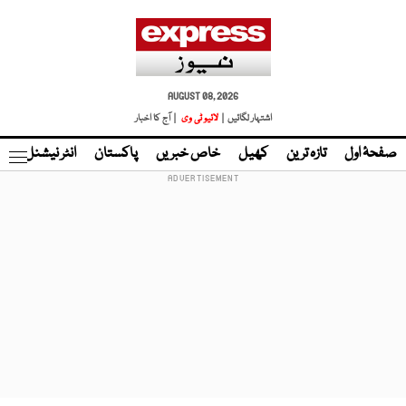
AUGUST 08, 2026
اشتہار لگائیں |
لائیو ٹی وی
| آج کا اخبار
صفحۂ اول
تازہ ترین
کھیل
خاص خبریں
پاکستان
انٹر نیشنل
ٹا