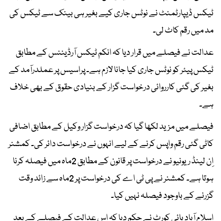
ٹیکس ڈیپارٹمنٹ نے نوٹس جاری کیے بغیر ہی بینک سے ٹیکس کی
مد میں رقم کاٹ لی۔
عدالت نے فیصلے میں قرار دیا کہ انکم ٹیکس آرڈیننس کے مطابق
ٹیکس پیئر کو نوٹس جاری کیا جانا لازم ہے۔ پراسیس پر عملدرآمد کے
بغیر کی گئی کارروائی درخواست گزار کے بنیادی حقوق کے بھی خلاف
ہے۔
فیصلے میں مزید لکھا گیا کہ درخواست گزار وکیل کے مطابق اضافی
کاٹی گئی رقم واپس کرنے کے لیے انہوں نے درخواست دائر کی۔ کمشنر
اِن لینڈ ریونیو نے درخواست پر قانون کے مطابق 2ماہ میں فیصلہ کرنا
ہوتا ہے۔ کمشنر نے پی ٹی اے کی درخواست پر 2ماہ سے زائد وقت
گزرنے کے باوجود فیصلہ نہیں کیا۔
اسلام آباد ہائی کورٹ نے حکم دیا کہ اِس عدالت کے فیصلے کے بعد