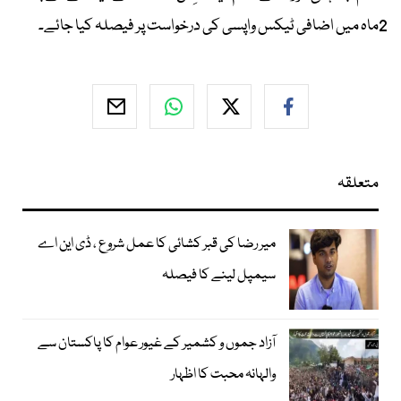
2ماہ میں اضافی ٹیکس واپسی کی درخواست پر فیصلہ کیا جائے۔
متعلقہ
میر رضا کی قبر کشائی کا عمل شروع ، ڈی این اے
سیمپل لینے کا فیصلہ
آزاد جموں و کشمیر کے غیور عوام کا پاکستان سے
والہانہ محبت کا اظہار