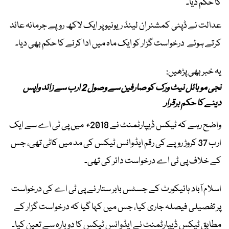
کا حکم دیا۔
عدالت نے ڈپٹی کمشنر اِن لینڈ ریونیو پر ایک لاکھ روپے جرمانہ عائد
کرتے ہوئے درخواست گزار کو ایک ماہ میں ادا کرنے کا حکم بھی دیا۔
یہ خبر بھی پڑھیں:
نجی موبائل نیٹ ورک کو صارفین سے وصول 2 ارب سے زائد واپس
دینے کا حکم برقرار
واضح رہے کہ ٹیکس ڈیپارٹمنٹ نے 2018ء میں پی ٹی اے سے ایک
ارب 37 کروڑ روپے کی رقم ایڈوانس ٹیکس کی مد میں کاٹی تھی، جس
کے خلاف پی ٹی اے درخواست دائر کی تھی۔
اسلام آباد ہائیکورٹ کے جسٹس بابر ستار نے پی ٹی اے کی درخواست
پر تفصیلی فیصلہ جاری کیا، جس میں کہا گیا کہ درخواست گزار کے
مطابق ٹیکس ڈیپارٹمنٹ نے ایڈوانس ٹیکس کا دوبارہ سے تعین کیا۔