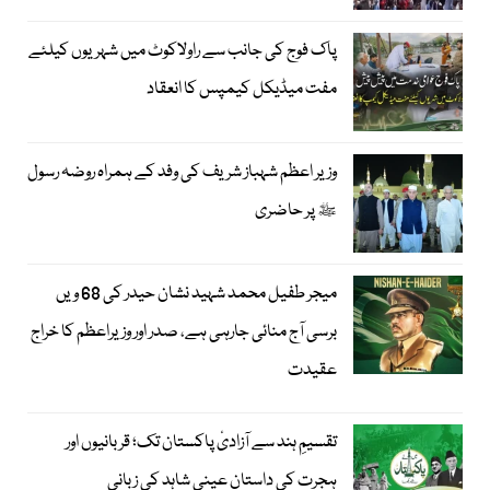
پاک فوج کی جانب سے راولاکوٹ میں شہریوں کیلئے
مفت میڈیکل کیمپس کا انعقاد
وزیر اعظم شہباز شریف کی وفد کے ہمراہ روضہ رسول
ﷺ پر حاضری
میجر طفیل محمد شہید نشان حیدر کی 68 ویں
برسی آج منائی جارہی ہے، صدر اور وزیراعظم کا خراج
عقیدت
تقسیمِ ہند سے آزادیٔ پاکستان تک؛ قربانیوں اور
ہجرت کی داستان عینی شاہد کی زبانی