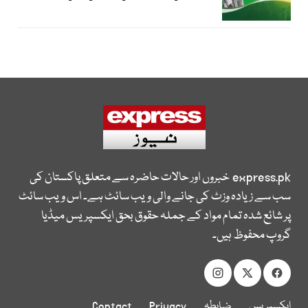
express.pk
خبروں اور حالات حاضرہ سے متعلق پاکستان کی
سب سے زیادہ وزٹ کی جانے والی ویب سائٹ ہے۔ اس ویب سائٹ
پر شائع شدہ تمام مواد کے جملہ حقوق بحق ایکسپریس میڈیا
گروپ محفوظ ہیں۔
ایکسپریس
ضابطہ
Privacy
Contact