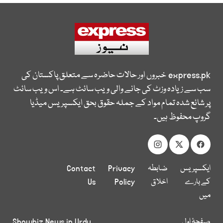
express.pk
خبروں اور حالات حاضرہ سے متعلق پاکستان کی
سب سے زیادہ وزٹ کی جانے والی ویب سائٹ ہے۔ اس ویب سائٹ
پر شائع شدہ تمام مواد کے جملہ حقوق بحق ایکسپریس میڈیا
گروپ محفوظ ہیں۔
ایکسپریس
ضابطہ
Privacy
Contact
کے بارے
اخلاق
Policy
Us
میں
صفحۂ اول
Showbiz News in Urdu