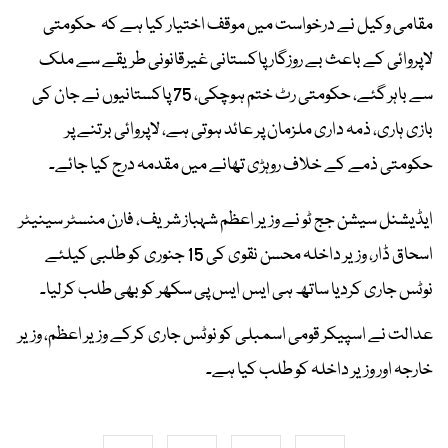
مقامی وکیل نے درخواست میں موقف اختیار کیا ہے کہ حکومتی
لاپروائی کے باعث بے روزگار پاکستانی غیرقانونی طریقے سے ملک
سے باہر گئے، حکومتی رٹ ختم ہوچکی، 75 پاکستانیوں نے جان کی
بازی ہاری، ذمہ داری ملزمان پر عائد ہوتی ہے، لاپروائی برتنے پر
حکومتی ذمے کے خلاف روہڑی تھانے میں مقدمہ درج کیا جائے۔
ایڈیشنل سیشن جج ٹو نے وزیر اعظم شہباز شریف، فارن منسٹر سینیٹر
اسحاق ڈار، وزیر داخلہ محسن نقوی کی 15 جنوری کو طلبی کیلئے
نوٹس جاری کردیا ساتھ ہی ایس ایس پی سکھر کو بھی طلب کرلیا۔
عدالت نے اسپیکر قومی اسمبلی کو نوٹس جاری کرکے وزیر اعظم، وزیر
خارجہ اور وزیر داخلہ کو طلب کیا ہے۔