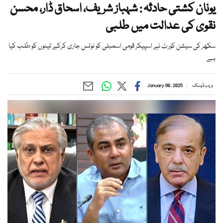
یونان کشتی حادثہ : شہباز شریف، اسحاق ڈار، محسن
نقوی کی عدالت میں طلبی
سکھر کی سیشن کورٹ نے اسپیکر قومی اسمبلی کو نوٹس جاری کرکے تینوں کو طلب کیا
ہے
ویب ڈیسک
January 06, 2025