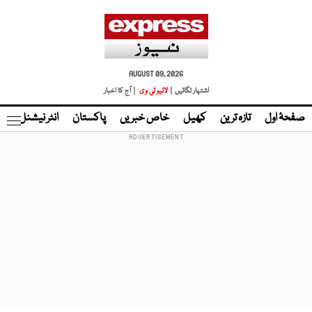
AUGUST 09, 2026
اشتہار لگائیں |
لائیو ٹی وی
| آج کا اخبار
صفحۂ اول
تازہ ترین
کھیل
خاص خبریں
پاکستان
انٹر نیشنل
ٹا