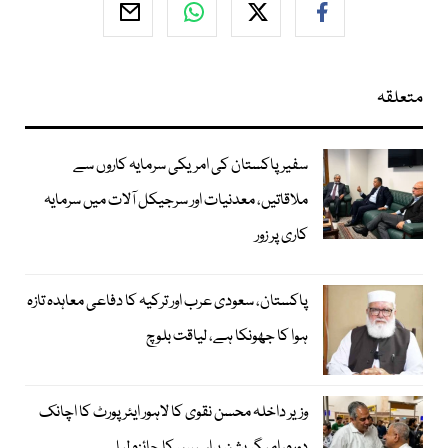
متعلقہ
سفیر پاکستان کی امریکی سرمایہ کاروں سے
ملاقاتیں، معدنیات اور سرجیکل آلات میں سرمایہ
کاری پر زور
پاکستان، سعودی عرب اور ترکیہ کا دفاعی معاہدہ تازہ
ہوا کا جھونکا ہے، لیاقت بلوچ
وزیر داخلہ محسن نقوی کا لاہور ایئر پورٹ کا اچانک