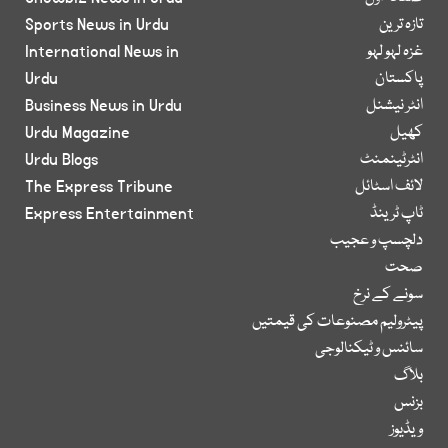
تازہ ترین
Sports News in Urdu
غزہ لہو لہو
International News in
پاکستان
Urdu
انٹر نیشنل
Business News in Urdu
کھیل
Urdu Magazine
انٹرٹینمنٹ
Urdu Blogs
لائف اسٹائل
The Express Tribune
ٹاپ ٹرینڈ
Express Entertainment
دلچسپ و عجیب
صحت
سونے کے نرخ
پیٹرولیم مصنوعات کی قیمتیں
سائنس و ٹیکنالوجی
بلاگ
بزنس
ویڈیوز